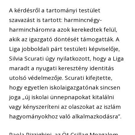
A kérdésről a tartományi testület
szavazást is tartott: harmincnégy-
harmincháromra azok kerekedtek felül,
akik az igazgató döntését támogatták. A
Liga jobboldali párt testületi képviselője,
Silvia Scurati úgy nyilatkozott, hogy a Liga
maradt a nyugati keresztény identitás
utolsó védelmezője. Scurati kifejtette,
hogy egyetlen iskolaigazgatónak sincsen
joga „új iskolai ünnepnapokat kitalálni
vagy kényszeríteni az olaszokat az iszlám
hagyományokhoz való alkalmazkodásra”.
Paola Pizzighini, az Öt Csillag Mozgalom