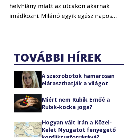
helyhiány miatt az utcákon akarnak
imádkozni. Milánó egyik egész napos…
TOVÁBBI HÍREK
A szexrobotok hamarosan
eláraszthatják a világot
Miért nem Rubik Ernőé a
Rubik-kocka joga?
Hogyan vált Irán a Közel-
Kelet Nyugatot fenyegető
konfliktusforrásává?