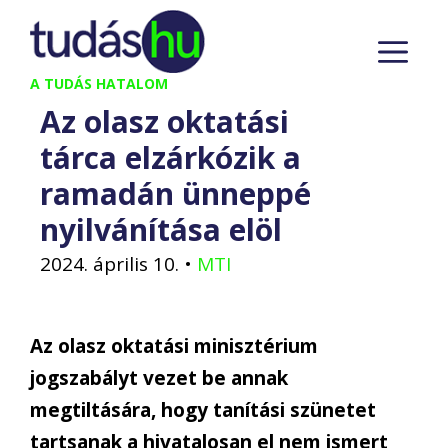
Kilépés
M
a
tartalomba
A TUDÁS HATALOM
Az olasz oktatási
tárca elzárkózik a
ramadán ünneppé
nyilvánítása elöl
2024. április 10.
•
MTI
Az olasz oktatási minisztérium
jogszabályt vezet be annak
megtiltására, hogy tanítási szünetet
tartsanak a hivatalosan el nem ismert