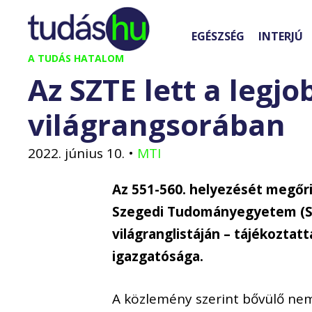
Kilépés
a
EGÉSZSÉG
INTERJÚ
tartalomba
A TUDÁS HATALOM
Az SZTE lett a leg
világrangsorában
2022. június 10.
•
MTI
Az 551-560. helyezését megőr
Szegedi Tudományegyetem (SZT
világranglistáján – tájékoztat
igazgatósága.
A közlemény szerint bővülő ne