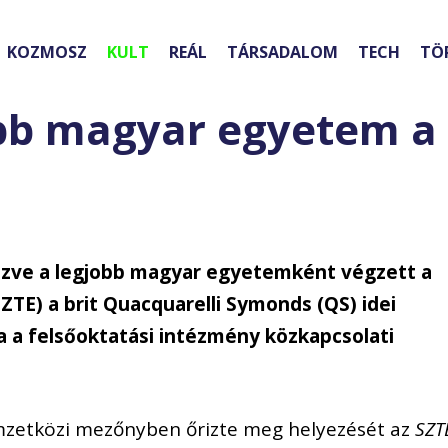
KOZMOSZ
KULT
REÁL
TÁRSADALOM
TECH
TÖ
jobb magyar egyetem a
izve a legjobb magyar egyetemként végzett a
E) a brit Quacquarelli Symonds (QS) idei
ta a felsőoktatási intézmény közkapcsolati
mzetközi mezőnyben őrizte meg helyezését az
SZT