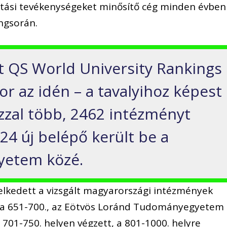
atási tevékenységeket minősítő cég minden évben
angsorán.
t QS World University Rankings
or az idén – a tavalyihoz képest
zzal több, 2462 intézményt
124 új belépő került be a
yetem közé.
melkedett a vizsgált magyarországi intézmények
 a 651-700., az Eötvös Loránd Tudományegyetem
01-750. helyen végzett, a 801-1000. helyre