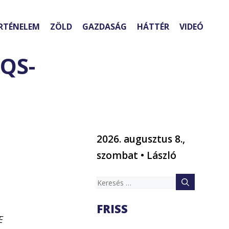
RTÉNELEM
ZÖLD
GAZDASÁG
HÁTTÉR
VIDEÓ
 QS-
2026. augusztus 8.,
szombat • László
Keresés:
FRISS
E