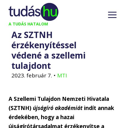
Kilépés
M
a
tartalomba
A TUDÁS HATALOM
Az SZTNH
érzékenyítéssel
védené a szellemi
tulajdont
2023. február 7.
•
MTI
A Szellemi Tulajdon Nemzeti Hivatala
(SZTNH)
újságíró akadémiát
indít annak
érdekében, hogy a hazai
újságírótársadalmat érzékenyítse a