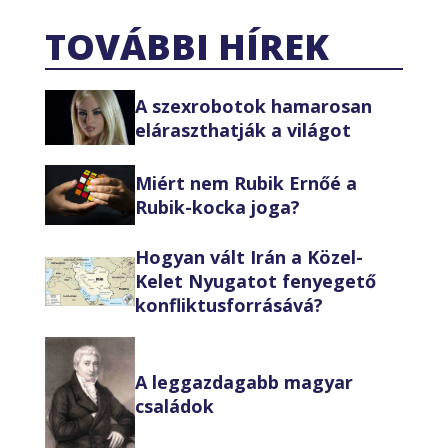
TOVÁBBI HÍREK
A szexrobotok hamarosan
eláraszthatják a világot
Miért nem Rubik Ernőé a
Rubik-kocka joga?
Hogyan vált Irán a Közel-
Kelet Nyugatot fenyegető
konfliktusforrásává?
A leggazdagabb magyar
családok