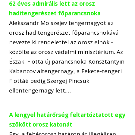
62 éves admirális lett az orosz
haditengerészet főparancsnoka
Alekszandr Moiszejev tengernagyot az
orosz haditengerészet főparancsnokává
nevezte ki rendelettel az orosz elnök -
közölte az orosz védelmi minisztérium. Az
Északi Flotta új parancsnoka Konsztantyin
Kabancov altengernagy, a Fekete-tengeri
Flottáé pedig Szergej Pincsuk
ellentengernagy lett.…
A lengyel határőrség feltartóztatott egy
szökött orosz katonát
Egy, a fehérorosz határon át illegálisan