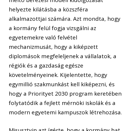
méltó bérezési modell kidolgozását
helyezte kilátásba a közszféra
alkalmazottjai számára. Azt mondta, hogy
a kormány felül fogja vizsgálni az
egyetemekre való felvétel
mechanizmusát, hogy a kiképzett
diplomások megfeleljenek a vállalatok, a
régiók és a gazdaság egésze
követelményeinek. Kijelentette, hogy
egymillió szakmunkást kell kiképezni, és
hogy a Priorityet 2030 program keretében
folytatódik a fejlett mérnöki iskolák és a
modern egyetemi kampuszok létrehozása.
Misusztyin azt ígérte, hogy a kormány hat