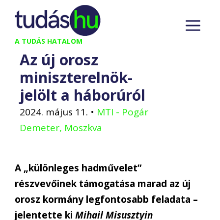
Kilépés
M
a
tartalomba
A TUDÁS HATALOM
Az új orosz
miniszterelnök-
jelölt a háborúról
2024. május 11.
•
MTI - Pogár
Demeter, Moszkva
A „különleges hadművelet”
részvevőinek támogatása marad az új
orosz kormány legfontosabb feladata –
jelentette ki
Mihail Misusztyin