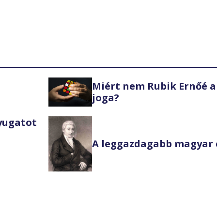
Miért nem Rubik Ernőé a
joga?
Nyugatot
A leggazdagabb magyar 