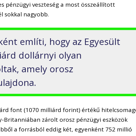
es pénzügyi veszteség a most összeállított
l sokkal nagyobb.
ént említi, hogy az Egyesült
árd dollárnyi olyan
ltak, amely orosz
lajdona.
rd font (1070 milliárd forint) értékű hitelcsomag
gy-Britanniában zárolt orosz pénzügyi eszközök
bből a forrásból eddig két, egyenként 752 millió