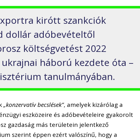
xportra kirótt szankciók
d dollár adóbevételtől
orosz költségvetést 2022
z ukrajnai háború kezdete óta –
inisztérium tanulmányában.
ek
„konzervatív becslések”
, amelyek kizárólag a
pénzügyi eszközeire és adóbevételeire gyakorolt
osz gazdaság más területein jelentkező
ium szerint éppen ezért valószínű, hogy a