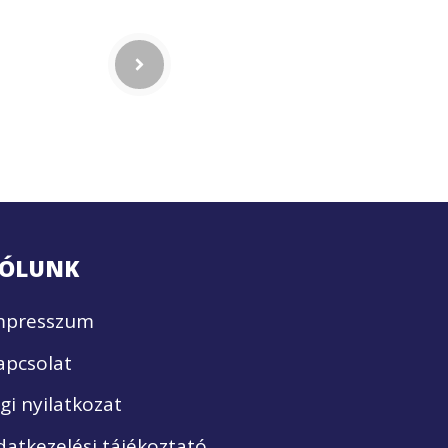
ÓLUNK
mpresszum
apcsolat
ogi nyilatkozat
datkezelési tájékoztató