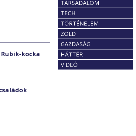
TÁRSADALOM
TECH
TÖRTÉNELEM
ZÖLD
GAZDASÁG
 Rubik-kocka
HÁTTÉR
VIDEÓ
családok