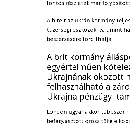
fontos részletet már folyósított
A hitelt az ukrán kormány telje
tüzérségi eszközök, valamint h
beszerzésére fordíthatja.
A brit kormány állásp
egyértelműen kötelez
Ukrajnának okozott h
felhasználható a zár
Ukrajna pénzügyi tá
London ugyanakkor többször h
befagyasztott orosz tőke elkobz