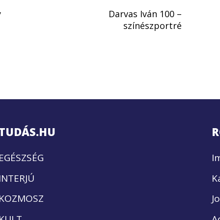
y
Darvas Iván 100 –
színészportré
TUDÁS.HU
R
EGÉSZSÉG
I
INTERJÚ
K
KOZMOSZ
J
KULT
A