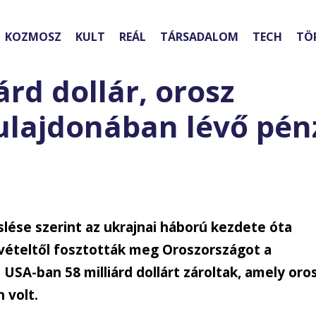
KOZMOSZ
KULT
REÁL
TÁRSADALOM
TECH
TÖ
árd dollár, orosz
lajdonában lévő pén
slése szerint az ukrajnai háború kezdete óta
evételtől fosztották meg Oroszországot a
USA-ban 58 milliárd dollárt zároltak, amely oro
 volt.