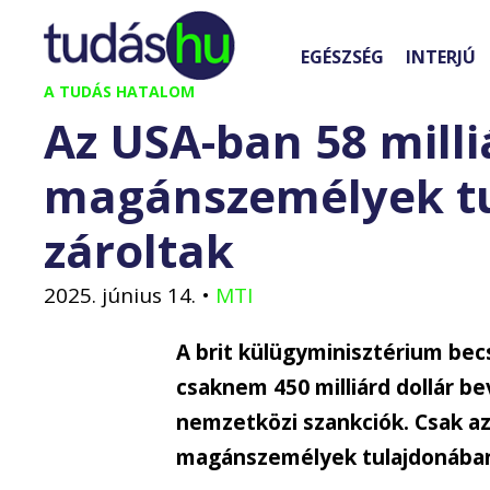
Kilépés
a
EGÉSZSÉG
INTERJÚ
tartalomba
A TUDÁS HATALOM
Az USA-ban 58 milli
magánszemélyek tu
zároltak
2025. június 14.
•
MTI
A brit külügyminisztérium bec
csaknem 450 milliárd dollár b
nemzetközi szankciók. Csak az 
magánszemélyek tulajdonában