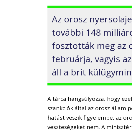
Az orosz nyersolaje
további 148 milliár
fosztották meg az 
februárja, vagyis a
áll a brit külügym
A tárca hangsúlyozza, hogy ez
szankciók által az orosz állam 
hatást veszik figyelembe, az or
veszteségeket nem. A minisztér