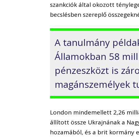
szankciók által okozott tényleg
becslésben szereplő összegekné
A tanulmány példak
Államokban 58 milli
pénzeszközt is záro
magánszemélyek tu
London mindemellett 2,26 milliá
állított össze Ukrajnának a Na
hozamából, és a brit kormány e