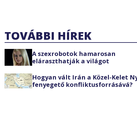
TOVÁBBI HÍREK
A szexrobotok hamarosan
eláraszthatják a világot
Hogyan vált Irán a Közel-Kelet 
fenyegető konfliktusforrásává?