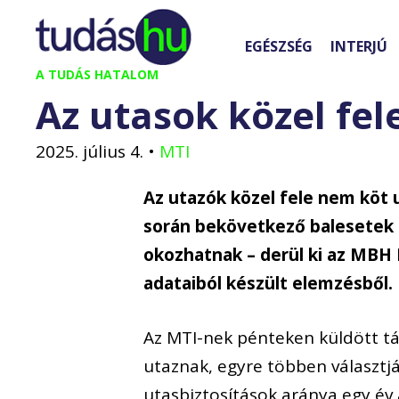
Kilépés
a
EGÉSZSÉG
INTERJÚ
tartalomba
A TUDÁS HATALOM
Az utasok közel fel
2025. július 4.
•
MTI
Az utazók közel fele nem köt u
során bekövetkező balesetek é
okozhatnak – derül ki az MBH 
adataiból készült elemzésből.
Az MTI-nek pénteken küldött táj
utaznak, egyre többen választjá
utasbiztosítások aránya egy év