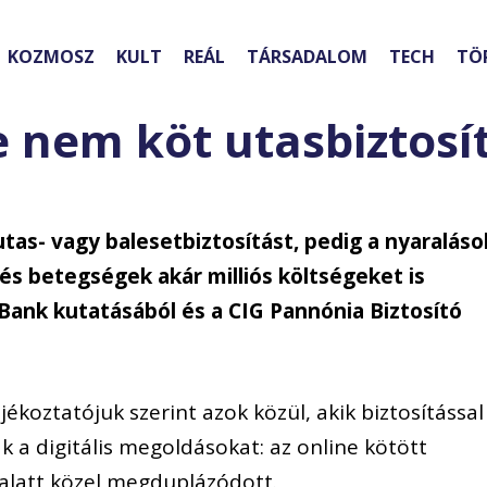
KOZMOSZ
KULT
REÁL
TÁRSADALOM
TECH
TÖ
e nem köt utasbiztosí
tas- vagy balesetbiztosítást, pedig a nyaraláso
s betegségek akár milliós költségeket is
Bank kutatásából és a CIG Pannónia Biztosító
ékoztatójuk szerint azok közül, akik biztosítással
k a digitális megoldásokat: az online kötött
 alatt közel megduplázódott.