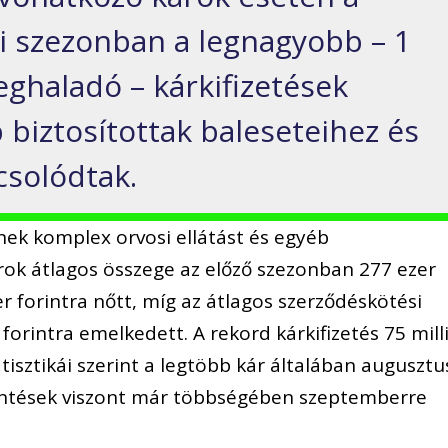
i szezonban a legnagyobb – 1
meghaladó – kárkifizetések
 biztosítottak baleseteihez és
csolódtak.
nek komplex orvosi ellátást és egyéb
károk átlagos összege az előző szezonban 277 ezer
zer forintra nőtt, míg az átlagos szerződéskötési
 forintra emelkedett. A rekord kárkifizetés 75 mill
tatisztikái szerint a legtöbb kár általában augusztu
entések viszont már többségében szeptemberre