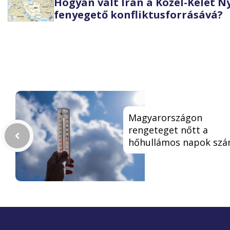
Hogyan vált Irán a Közel-Kelet 
fenyegető konfliktusforrásává?
Magyarországon
rengeteget nőtt a
hőhullámos napok sz