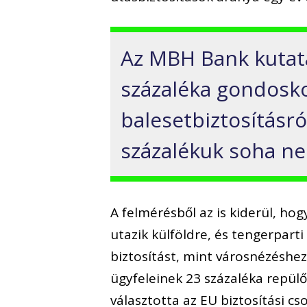
Az MBH Bank kutatá
százaléka gondosko
balesetbiztosításró
százalékuk soha nem
A felmérésből az is kiderül, hog
utazik külföldre, és tengerpar
biztosítást, mint városnézéshe
ügyfeleinek 23 százaléka repülő
választotta az EU biztosítási c