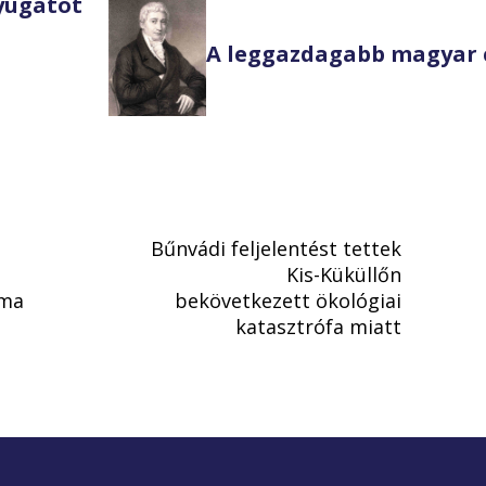
Nyugatot
A leggazdagabb magyar 
Bűnvádi feljelentést tettek
Kis-Küküllőn
áma
bekövetkezett ökológiai
katasztrófa miatt