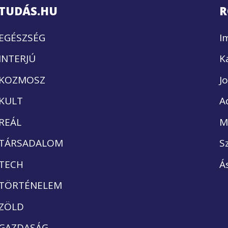
TUDÁS.HU
R
EGÉSZSÉG
I
INTERJÚ
K
KOZMOSZ
J
KULT
A
REÁL
M
TÁRSADALOM
S
TECH
Á
TÖRTÉNELEM
ZÖLD
GAZDASÁG