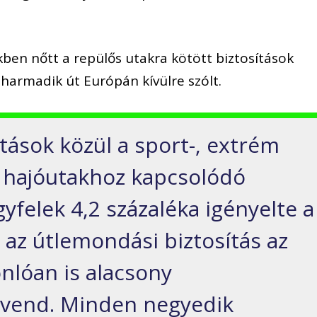
kben nőtt a repülős utakra kötött biztosítások
harmadik út Európán kívülre szólt.
ítások közül a sport-, extrém
i hajóutakhoz kapcsolódó
gyfelek 4,2 százaléka igényelte a
 az útlemondási biztosítás az
nlóan is alacsony
vend. Minden negyedik