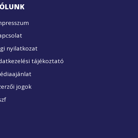
ÓLUNK
mpresszum
apcsolat
ogi nyilatkozat
datkezelési tájékoztató
édiaajánlat
zerzői jogok
szf