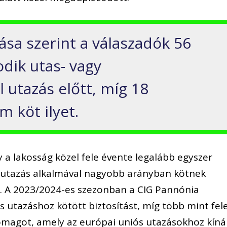
sa szerint a válaszadók 56
dik utas- vagy
l utazás előtt, míg 18
 köt ilyet.
y a lakosság közel fele évente legalább egyszer
ti utazás alkalmával nagyobb arányban kötnek
z. A 2023/2024-es szezonban a CIG Pannónia
s utazáshoz kötött biztosítást, míg több mint fel
somagot, amely az európai uniós utazásokhoz kíná