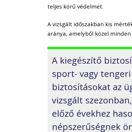
teljes körű védelmet.
A vizsgált időszakban kis mérté
aránya, amelyből közel minden 
A kiegészítő biztos
sport- vagy tenger
biztosításokat az ü
vizsgált szezonban,
előző évekhez haso
népszerűségnek ör