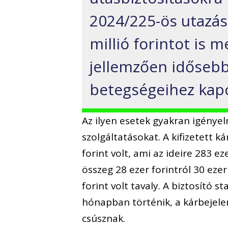
2024/225-ös utazás
millió forintot is 
jellemzően idősebb
betegségeihez kap
Az ilyen esetek gyakran igényel
szolgáltatásokat. A kifizetett 
forint volt, ami az ideire 283 e
összeg 28 ezer forintról 30 ezer
forint volt tavaly. A biztosító s
hónapban történik, a kárbejel
csúsznak.