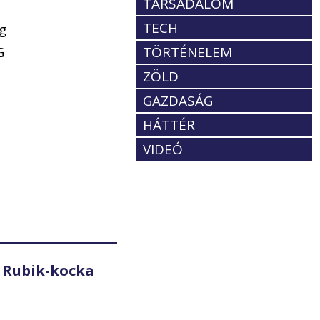
TÁRSADALOM
TECH
g
G
TÖRTÉNELEM
ZÖLD
GAZDASÁG
HÁTTÉR
VIDEÓ
 Rubik-kocka