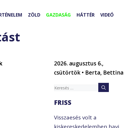
RTÉNELEM
ZÖLD
GAZDASÁG
HÁTTÉR
VIDEÓ
tást
k
2026. augusztus 6.,
csütörtök • Berta, Bettina
Keresés:
FRISS
Visszaesés volt a
kiskereskedelemben havi