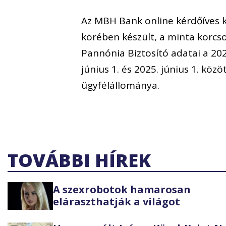
Az MBH Bank online kérdőíves k
körében készült, a minta korcso
Pannónia Biztosító adatai a 2023
június 1. és 2025. június 1. köz
ügyfélállománya.
TOVÁBBI HÍREK
A szexrobotok hamarosan
eláraszthatják a világot