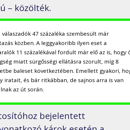
rú – közölték.
a válaszadók 47 százaléka szembesült már
azás közben. A leggyakoribb ilyen eset a
ralók 11 százalékával fordult már elő az is, hogy 
ség miatt sürgősségi ellátásra szorult, míg 8
zetbe baleset következtében. Emellett gyakori, ho
y iratait, és bár ritkábban, de sajnos arra is van
lnak az út során.
tosítóhoz bejelentett
 vonatkozó károk esetén a