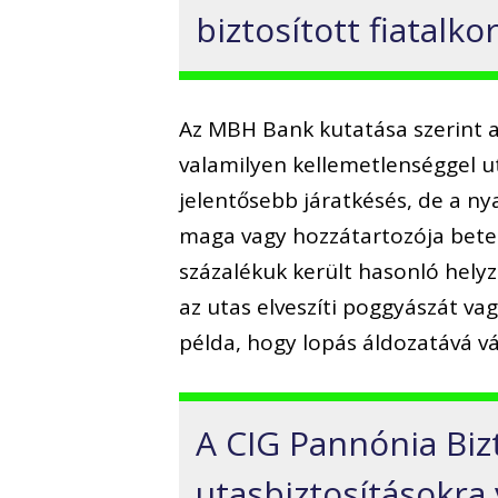
biztosított fiatalko
Az MBH Bank kutatása szerint 
valamilyen kellemetlenséggel ut
jelentősebb járatkésés, de a nya
maga vagy hozzátartozója beteg
százalékuk került hasonló hely
az utas elveszíti poggyászát vag
példa, hogy lopás áldozatává vá
A CIG Pannónia Biz
utasbiztosításokra