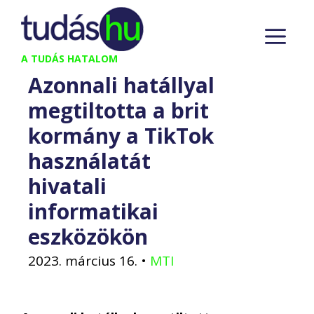
Kilépés
M
a
tartalomba
A TUDÁS HATALOM
Azonnali hatállyal
megtiltotta a brit
kormány a TikTok
használatát
hivatali
informatikai
eszközökön
2023. március 16.
•
MTI