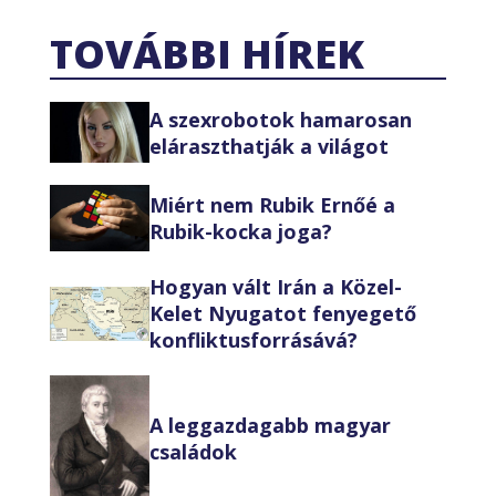
TOVÁBBI HÍREK
A szexrobotok hamarosan
eláraszthatják a világot
Miért nem Rubik Ernőé a
Rubik-kocka joga?
Hogyan vált Irán a Közel-
Kelet Nyugatot fenyegető
konfliktusforrásává?
A leggazdagabb magyar
családok