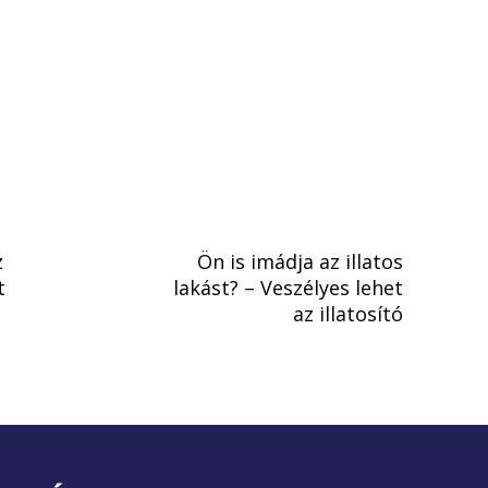
z
Ön is imádja az illatos
t
lakást? – Veszélyes lehet
az illatosító