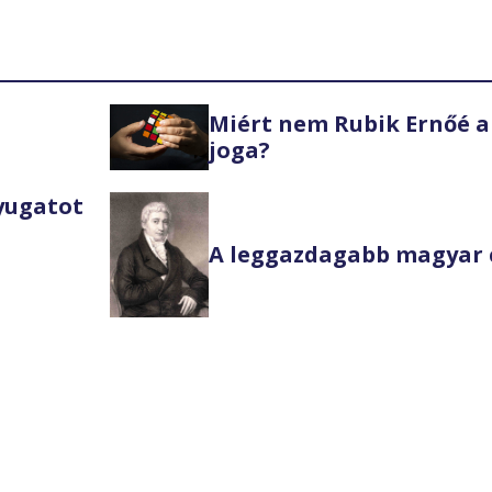
Miért nem Rubik Ernőé a
joga?
Nyugatot
A leggazdagabb magyar 