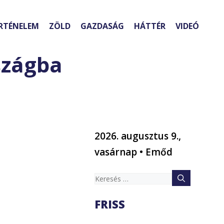
RTÉNELEM
ZÖLD
GAZDASÁG
HÁTTÉR
VIDEÓ
szágba
2026. augusztus 9.,
vasárnap • Emőd
Keresés:
FRISS