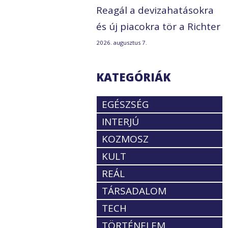
Reagál a devizahatásokra
és új piacokra tör a Richter
2026. augusztus 7.
KATEGÓRIÁK
EGÉSZSÉG
INTERJÚ
KOZMOSZ
KULT
REÁL
TÁRSADALOM
TECH
TÖRTÉNELEM