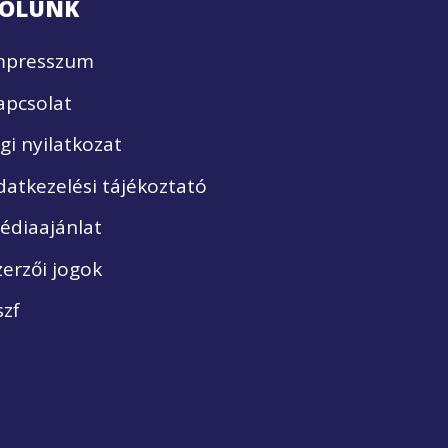
ÓLUNK
mpresszum
apcsolat
ogi nyilatkozat
datkezelési tájékoztató
édiaajánlat
zerzői jogok
szf