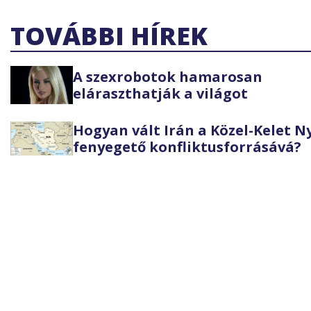
TOVÁBBI HÍREK
A szexrobotok hamarosan
eláraszthatják a világot
Hogyan vált Irán a Közel-Kelet 
fenyegető konfliktusforrásává?