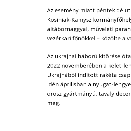
Az esemény miatt péntek délut
Kosiniak-Kamysz kormányfőhelye
altábornaggyal, műveleti paran
vezérkari főnökkel – közölte a va
Az ukrajnai háború kitörése óta
2022 novemberében a kelet-len
Ukrajnából indított rakéta csap
Idén áprilisban a nyugat-lengy
orosz gyártmányú, tavaly decem
meg.