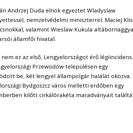
án Andrzej Duda elnök egyeztet Wladyslaw
ttessel, nemzetvédelmi miniszterrel, Maciej Klis
csnokkal, valamint Wieslaw Kukula altábornaggya
rsói államfői hivatal.
 nem ez az első, Lengyelországot érő légiincidens
gyelországi Przewodów településen egy
ódott be, két lengyel állampolgár halálát okozva.
elországi Bydgoszcz város melletti erdőben egy
berben kilőtt cirkálórakéta maradványait találtá