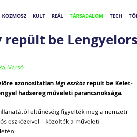
KOZMOSZ
KULT
REÁL
TÁRSADALOM
TECH
TÖ
y repült be Lengyelor
ka, Varsó
előre azonosítatlan
légi eszköz
repült be Kelet-
lengyel hadsereg műveleti parancsnoksága.
illanatától eltűnéséig figyelték meg a nemzeti
ós eszközeivel – közölték a műveleti
letén.