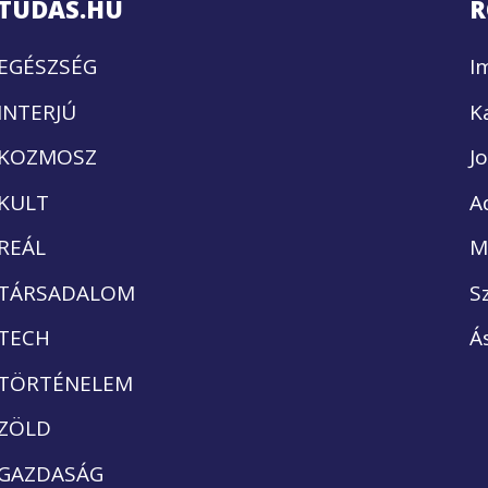
TUDÁS.HU
R
EGÉSZSÉG
I
INTERJÚ
K
KOZMOSZ
J
KULT
A
REÁL
M
TÁRSADALOM
S
TECH
Á
TÖRTÉNELEM
ZÖLD
GAZDASÁG