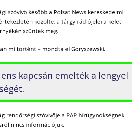
gi szóvivő később a Polsat News kereskedelmi
értekezletén közölte: a tárgy rádiójelei a kelet-
örnyékén szűntek meg.
osan mi történt – mondta el Goryszewski.
idens kapcsán emelték a lengyel
ségét.
aság rendőrségi szóvivője a PAP hírügynökségnek
ról nincs információjuk.