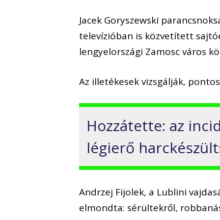
Jacek Goryszewski parancsnoksá
televízióban is közvetített sajtó
lengyelországi Zamosc város k
Az illetékesek vizsgálják, pont
Hozzátette: az inc
légierő harckészült
Andrzej Fijolek, a Lublini vajd
elmondta: sérültekről, robbanás