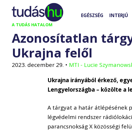
Kilépés
a
EGÉSZSÉG
INTERJÚ
tartalomba
A TUDÁS HATALOM
Azonosítatlan tárg
Ukrajna felől
2023. december 29.
•
MTI - Lucie Szymanows
Ukrajna irányából érkező, egy
Lengyelországba – közölte a 
A tárgyat a határ átlépésének p
légvédelmi rendszer rádiólokáci
parancsnokság X közösségi felü