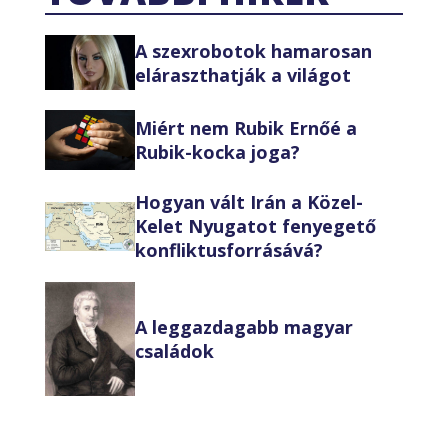
A szexrobotok hamarosan
eláraszthatják a világot
Miért nem Rubik Ernőé a
Rubik-kocka joga?
Hogyan vált Irán a Közel-
Kelet Nyugatot fenyegető
konfliktusforrásává?
A leggazdagabb magyar
családok