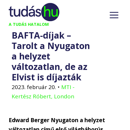
Kilépés
M
a
tartalomba
A TUDÁS HATALOM
BAFTA-díjak –
Tarolt a Nyugaton
a helyzet
változatlan, de az
Elvist is díjazták
2023. február 20.
•
MTI -
Kertész Róbert, London
Edward Berger Nyugaton a helyzet
változatlan című első világháborús