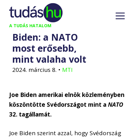
Kilépés
M
a
tartalomba
A TUDÁS HATALOM
Biden: a NATO
most erősebb,
mint valaha volt
2024. március 8.
•
MTI
Joe Biden amerikai elnök közleményben
köszöntötte Svédországot mint a
NATO
32. tagállamát.
Joe Biden szerint azzal, hogy Svédország