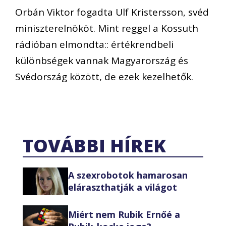
Orbán Viktor fogadta Ulf Kristersson, svéd
miniszterelnököt. Mint reggel a Kossuth
rádióban elmondta:: értékrendbeli
különbségek vannak Magyarország és
Svédország között, de ezek kezelhetők.
TOVÁBBI HÍREK
A szexrobotok hamarosan
eláraszthatják a világot
Miért nem Rubik Ernőé a