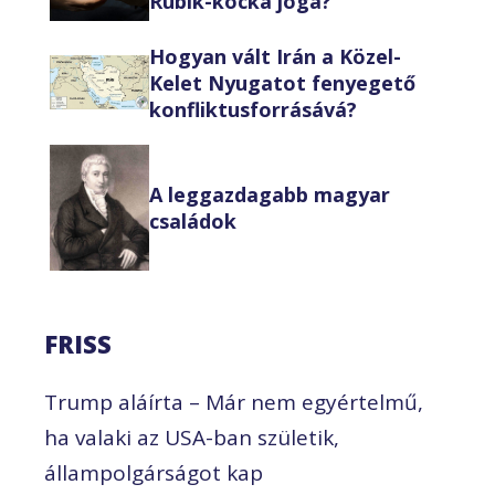
Rubik-kocka joga?
Hogyan vált Irán a Közel-
Kelet Nyugatot fenyegető
konfliktusforrásává?
A leggazdagabb magyar
családok
FRISS
Trump aláírta – Már nem egyértelmű,
ha valaki az USA-ban születik,
állampolgárságot kap