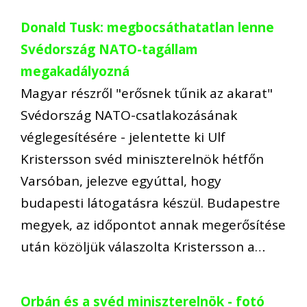
Donald Tusk: megbocsáthatatlan lenne
Svédország NATO-tagállam
megakadályozná
Magyar részről "erősnek tűnik az akarat"
Svédország NATO-csatlakozásának
véglegesítésére - jelentette ki Ulf
Kristersson svéd miniszterelnök hétfőn
Varsóban, jelezve egyúttal, hogy
budapesti látogatásra készül. Budapestre
megyek, az időpontot annak megerősítése
után közöljük válaszolta Kristersson a…
Orbán és a svéd miniszterelnök - fotó