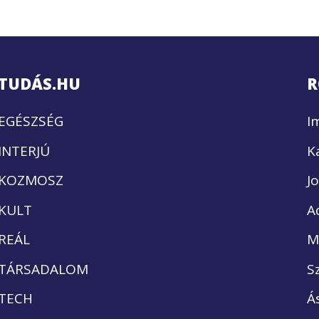
TUDÁS.HU
R
EGÉSZSÉG
I
INTERJÚ
K
KOZMOSZ
J
KULT
A
REÁL
M
TÁRSADALOM
S
TECH
Á