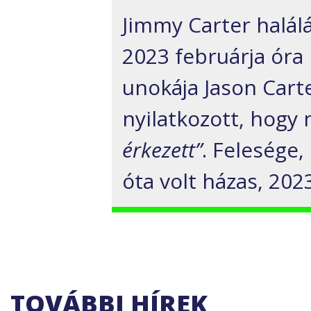
Jimmy Carter halál
2023 februárja óra 
unokája Jason Cart
nyilatkozott, hogy
érkezett”
. Felesége,
óta volt házas, 20
TOVÁBBI HÍREK