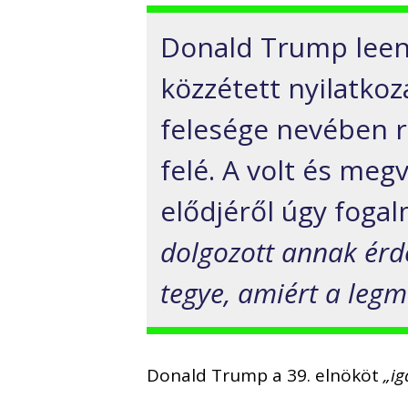
Donald Trump leen
közzétett nyilatkoz
felesége nevében r
felé. A volt és meg
elődjéről úgy foga
dolgozott annak érd
tegye, amiért a legm
Donald Trump a 39. elnököt
„i