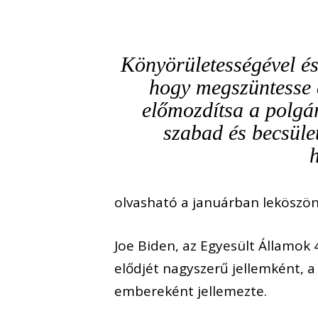
Könyörületességével és
hogy megszüntesse a
előmozdítsa a polgár
szabad és becsület
olvasható a januárban leköszö
Joe Biden, az Egyesült Államok
elődjét nagyszerű jellemként, 
embereként jellemezte.