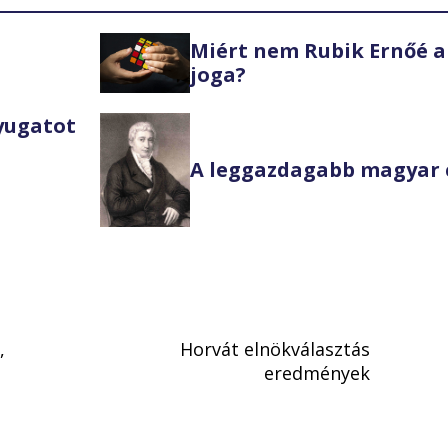
Miért nem Rubik Ernőé a
joga?
Nyugatot
A leggazdagabb magyar 
,
Horvát elnökválasztás
eredmények