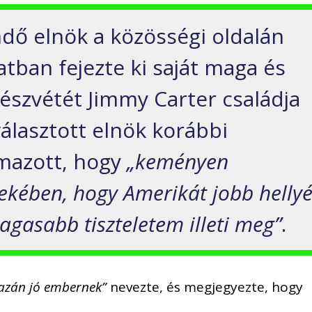
dő elnök a közösségi oldalán
atban fejezte ki saját maga és
észvétét Jimmy Carter családja
választott elnök korábbi
lmazott, hogy
„keményen
ekében, hogy Amerikát jobb helly
agasabb tiszteletem illeti meg”
.
gazán jó embernek”
nevezte, és megjegyezte, hogy