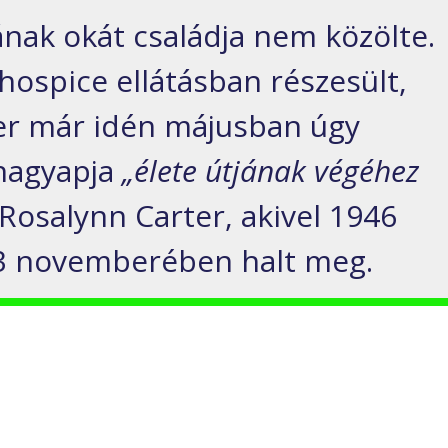
ának okát családja nem közölte.
hospice ellátásban részesült,
er már idén májusban úgy
 nagyapja
„élete útjának végéhez
 Rosalynn Carter, akivel 1946
23 novemberében halt meg.