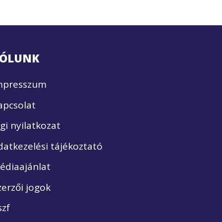
ÓLUNK
mpresszum
apcsolat
ogi nyilatkozat
datkezelési tájékoztató
édiaajánlat
zerzői jogok
szf