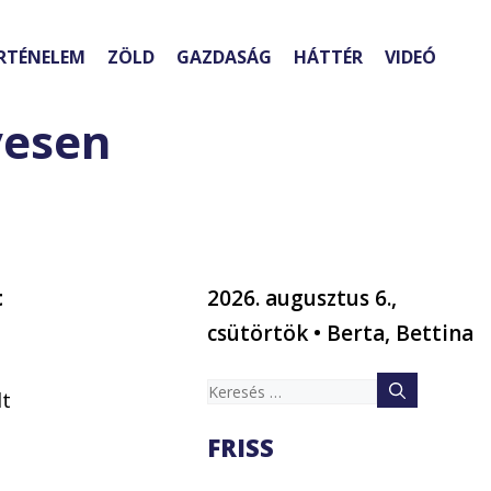
RTÉNELEM
ZÖLD
GAZDASÁG
HÁTTÉR
VIDEÓ
vesen
t
2026. augusztus 6.,
csütörtök • Berta, Bettina
Keresés:
lt
FRISS