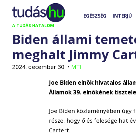
Kilépés
a
EGÉSZSÉG
INTERJÚ
tartalomba
A TUDÁS HATALOM
Biden állami temeté
meghalt Jimmy Car
2024. december 30.
•
MTI
Joe Biden elnök hivatalos álla
Államok 39. elnökének tisztele
Joe Biden közleményében úgy f
része, hogy ő és felesége hat 
Cartert.