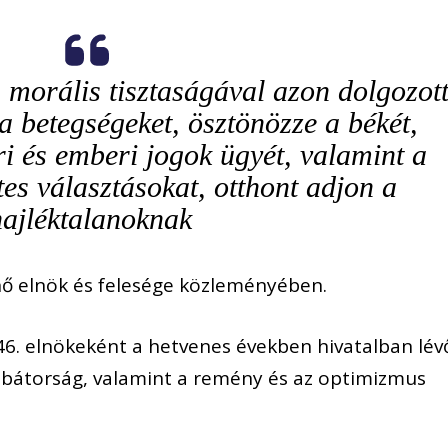
 morális tisztaságával azon dolgozott
 betegségeket, ösztönözze a békét,
i és emberi jogok ügyét, valamint a
es választásokat, otthont adjon a
hajléktalanoknak
nő elnök és felesége közleményében.
 46. elnökeként a hetvenes években hivatalban lév
a bátorság, valamint a remény és az optimizmus