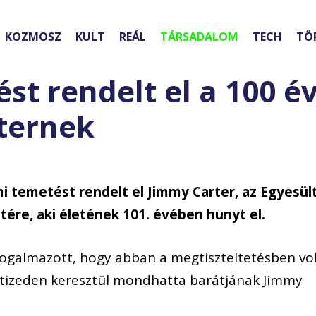
KOZMOSZ
KULT
REÁL
TÁRSADALOM
TECH
TÖ
st rendelt el a 100 é
ternek
mi temetést rendelt el Jimmy Carter, az Egyesül
tére, aki életének 101. évében hunyt el.
ogalmazott, hogy abban a megtiszteltetésben vo
évtizeden keresztül mondhatta barátjának Jimmy