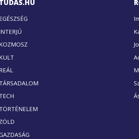
TUDÁS.HU
R
EGÉSZSÉG
I
INTERJÚ
K
KOZMOSZ
J
KULT
A
REÁL
M
TÁRSADALOM
S
TECH
Á
TÖRTÉNELEM
ZÖLD
GAZDASÁG