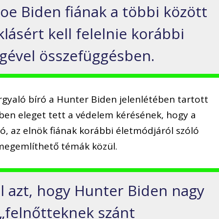
oe Biden fiának a többi között
klásért kell felelnie korábbi
gével összefüggésben.
gyaló bíró a Hunter Biden jelenlétében tartott
ben eleget tett a védelem kérésének, hogy a
ó, az elnök fiának korábbi életmódjáról szóló
 megemlíthető témák közül.
ul azt, hogy Hunter Biden nagy
 „felnőtteknek szánt