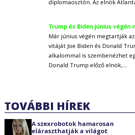
diplomaosztón. Az elnök Atlant
Trump és Biden június végén n
Már június végén megtartják az 
vitáját Joe Biden és Donald Tr
alkalommal is szembenézhet egy
Donald Trump előző elnök,…
TOVÁBBI HÍREK
A szexrobotok hamarosan
eláraszthatják a világot