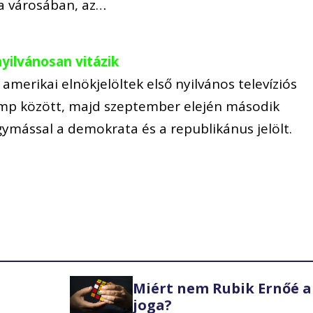
a városában, az…
yilvánosan vitázik
amerikai elnökjelöltek első nyilvános televíziós
ump között, majd szeptember elején második
mással a demokrata és a republikánus jelölt.
Miért nem Rubik Ernőé a
joga?