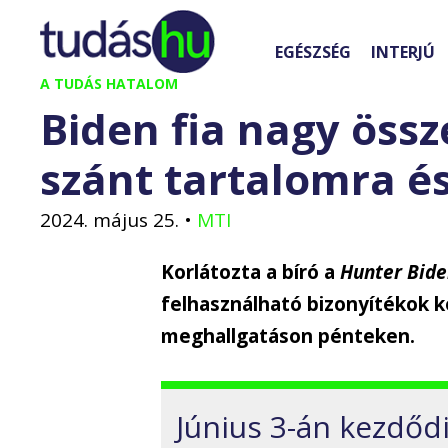
Kilépés
a
EGÉSZSÉG
INTERJÚ
tartalomba
A TUDÁS HATALOM
Biden fia nagy össz
szánt tartalomra és
2024. május 25.
•
MTI
Korlátozta a bíró a
Hunter Bid
felhasználható bizonyítékok kö
meghallgatáson pénteken.
Június 3-án kezdődi