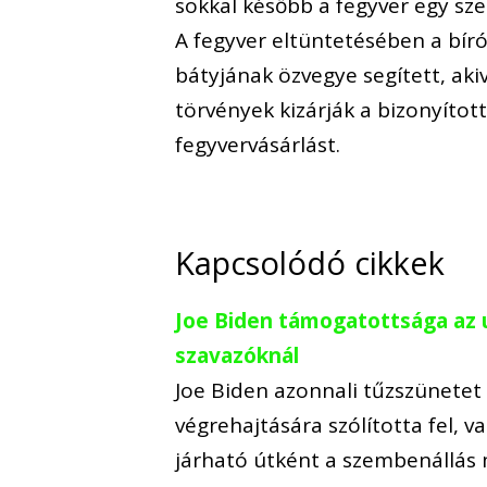
sokkal később a fegyver egy sz
A fegyver eltüntetésében a bíró
bátyjának özvegye segített, akiv
törvények kizárják a bizonyíto
fegyvervásárlást.
Kapcsolódó cikkek
Joe Biden támogatottsága az 
szavazóknál
Joe Biden azonnali tűzszünetet 
végrehajtására szólította fel, 
járható útként a szembenállás 