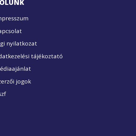
ÓLUNK
mpresszum
apcsolat
ogi nyilatkozat
datkezelési tájékoztató
édiaajánlat
zerzői jogok
szf