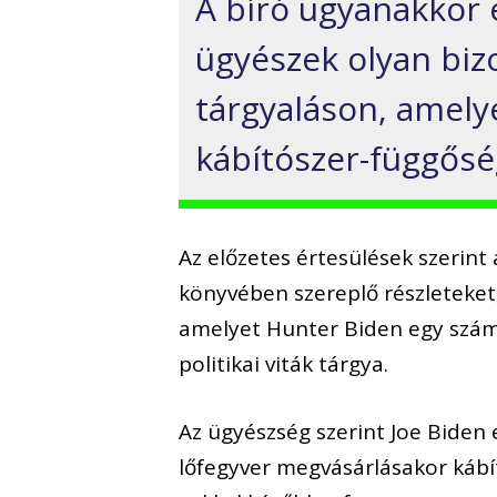
A bíró ugyanakkor e
ügyészek olyan biz
tárgyaláson, amely
kábítószer-függősé
Az előzetes értesülések szerint
könyvében szereplő részleteket,
amelyet Hunter Biden egy számí
politikai viták tárgya.
Az ügyészség szerint Joe Biden 
lőfegyver megvásárlásakor káb