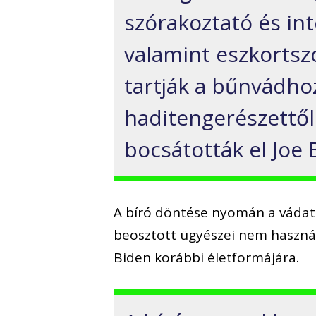
szórakoztató és int
valamint eszkortszo
tartják a bűnvádho
haditengerészettől
bocsátották el Joe B
A bíró döntése nyomán a vádat 
beosztott ügyészei nem használ
Biden korábbi életformájára.