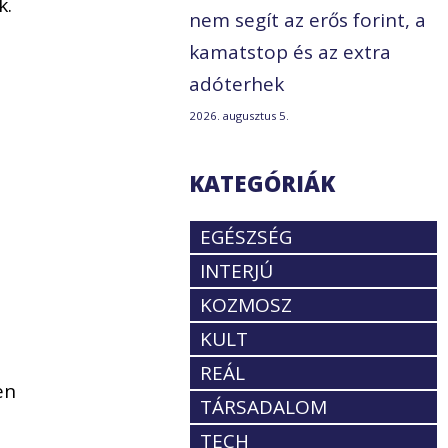
k.
nem segít az erős forint, a
kamatstop és az extra
adóterhek
2026. augusztus 5.
KATEGÓRIÁK
EGÉSZSÉG
INTERJÚ
KOZMOSZ
KULT
REÁL
en
TÁRSADALOM
TECH