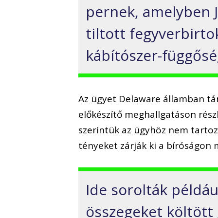
pernek, amelyben J
tiltott fegyverbirto
kábítószer-függősé
Az ügyet Delaware államban tár
előkészítő meghallgatáson rész
szerintük az ügyhöz nem tartoz
tényeket zárják ki a bíróságon
Ide sorolták példá
összegeket költött