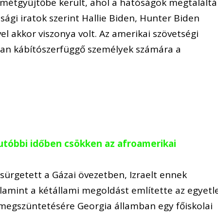
emétgyűjtőbe került, ahol a hatóságok megtaláltá
sági iratok szerint Hallie Biden, Hunter Biden
el akkor viszonya volt. Az amerikai szövetségi
ttan kábítószerfüggő személyek számára a
utóbbi időben csökken az afroamerikai
sürgetett a Gázai övezetben, Izraelt ennek
valamint a kétállami megoldást említette az egyetl
megszüntetésére Georgia államban egy főiskolai