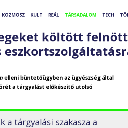
KOZMOSZ
KULT
REÁL
TÁRSADALOM
TECH
TÖ
egeket költött felnö
 eszkortszolgáltatásr
en
elleni büntetőügyben az ügyészség által
rét a tárgyalást előkészítő utolsó
k a tárgyalási szakasza a