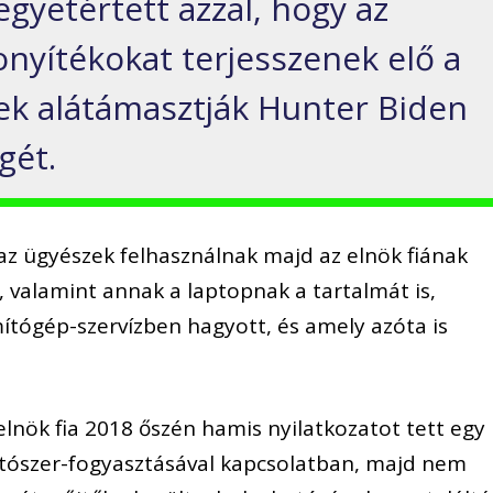
gyetértett azzal, hogy az
onyítékokat terjesszenek elő a
ek alátámasztják Hunter Biden
gét.
 az ügyészek felhasználnak majd az elnök fiának
 valamint annak a laptopnak a tartalmát is,
tógép-szervízben hagyott, és amely azóta is
elnök fia 2018 őszén hamis nyilatkozatot tett egy
ítószer-fogyasztásával kapcsolatban, majd nem