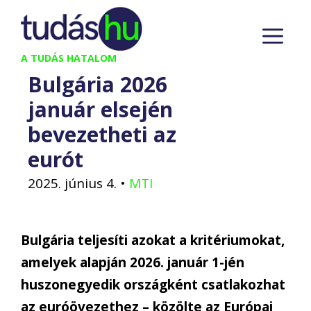
Kilépés
M
a
tartalomba
A TUDÁS HATALOM
Bulgária 2026
január elsején
bevezetheti az
eurót
2025. június 4.
•
MTI
Bulgária teljesíti azokat a kritériumokat,
amelyek alapján 2026. január 1-jén
huszonegyedik országként csatlakozhat
az euróövezethez – közölte az Európai