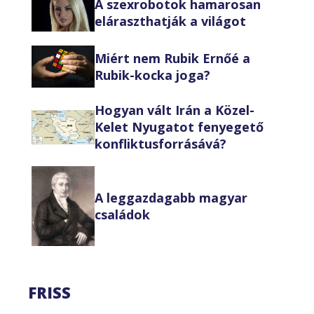
A szexrobotok hamarosan
eláraszthatják a világot
Miért nem Rubik Ernőé a
Rubik-kocka joga?
Hogyan vált Irán a Közel-
Kelet Nyugatot fenyegető
konfliktusforrásává?
A leggazdagabb magyar
családok
FRISS