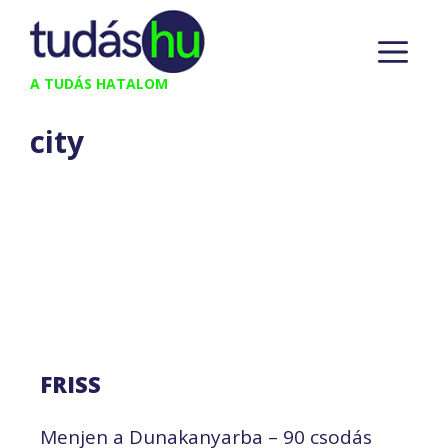
Kilépés
M
a
tartalomba
A TUDÁS HATALOM
city
FRISS
Menjen a Dunakanyarba – 90 csodás