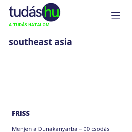
Kilépés
M
a
tartalomba
A TUDÁS HATALOM
southeast asia
FRISS
Menjen a Dunakanyarba – 90 csodás