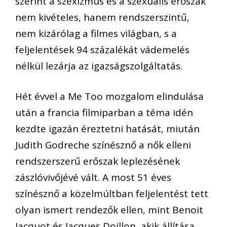
szerint a szexizmus és a szexuális erőszak
nem kivételes, hanem rendszerszintű,
nem kizárólag a filmes világban, s a
feljelentések 94 százalékát vádemelés
nélkül lezárja az igazságszolgáltatás.
Hét évvel a Me Too mozgalom elindulása
után a francia filmiparban a téma idén
kezdte igazán éreztetni hatását, miután
Judith Godreche színésznő a nők elleni
rendszerszerű erőszak leplezésének
zászlóvivőjévé vált. A most 51 éves
színésznő a közelmúltban feljelentést tett
olyan ismert rendezők ellen, mint Benoit
Jacquot és Jacques Doillon, akik állítása