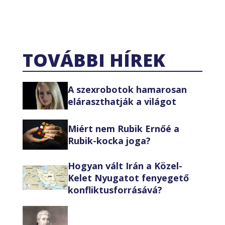
TOVÁBBI HÍREK
A szexrobotok hamarosan
eláraszthatják a világot
Miért nem Rubik Ernőé a
Rubik-kocka joga?
Hogyan vált Irán a Közel-
Kelet Nyugatot fenyegető
konfliktusforrásává?