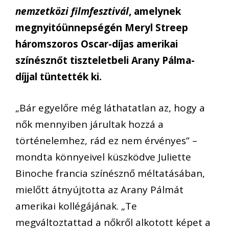
nemzetközi filmfesztivál
, amelynek
megnyitóünnepségén Meryl Streep
háromszoros Oscar-díjas amerikai
színésznőt tiszteletbeli Arany Pálma-
díjjal tüntették ki.
„Bár egyelőre még láthatatlan az, hogy a
nők mennyiben járultak hozzá a
történelemhez, rád ez nem érvényes” –
mondta könnyeivel küszködve Juliette
Binoche francia színésznő méltatásában,
mielőtt átnyújtotta az Arany Pálmát
amerikai kollégájának. „Te
megváltoztattad a nőkről alkotott képet a