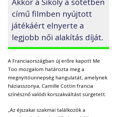
Akkor a Sikoly a sötétben
című filmben nyújtott
játékáért elnyerte a
legjobb női alakítás díját.
A Franciaországban új erőre kapott Me
Too mozgalom határozta meg a
megnyitóünnepség hangulatát, amelynek
háziasszonya, Camille Cottin francia
színésznő valódi korszakváltást sürgetett.
„Az éjszakai szakmai találkozók a