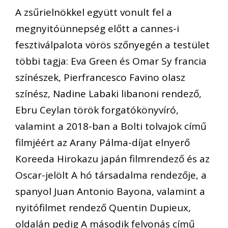
A zsűrielnökkel együtt vonult fel a
megnyitóünnepség előtt a cannes-i
fesztiválpalota vörös szőnyegén a testület
többi tagja: Eva Green és Omar Sy francia
színészek, Pierfrancesco Favino olasz
színész, Nadine Labaki libanoni rendező,
Ebru Ceylan török forgatókönyvíró,
valamint a 2018-ban a Bolti tolvajok című
filmjéért az Arany Pálma-díjat elnyerő
Koreeda Hirokazu japán filmrendező és az
Oscar-jelölt A hó társadalma rendezője, a
spanyol Juan Antonio Bayona, valamint a
nyitófilmet rendező Quentin Dupieux,
oldalán pedig A második felvonás című