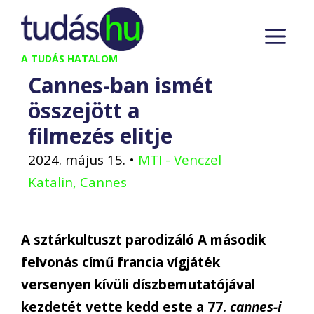
Kilépés
M
a
tartalomba
A TUDÁS HATALOM
Cannes-ban ismét
összejött a
filmezés elitje
2024. május 15.
•
MTI - Venczel
Katalin, Cannes
A sztárkultuszt parodizáló A második
felvonás című francia vígjáték
versenyen kívüli díszbemutatójával
kezdetét vette kedd este a 77.
cannes-i