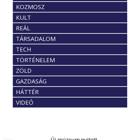
KOZMOSZ
KULT
REÁL
TÁRSADALOM
TECH
TÖRTÉNELEM
ZÖLD
GAZDASÁG
HÁTTÉR
VIDEÓ
Új múzeum nyitott