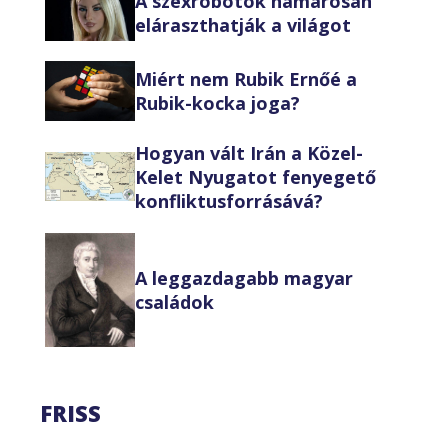
A szexrobotok hamarosan
eláraszthatják a világot
Miért nem Rubik Ernőé a
Rubik-kocka joga?
Hogyan vált Irán a Közel-
Kelet Nyugatot fenyegető
konfliktusforrásává?
A leggazdagabb magyar
családok
FRISS