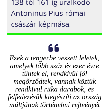
138-tól 161-ig uralkodó
Antoninus Pius római
császár képmása.
Ezek a tengerbe veszett leletek,
amelyek több száz és ezer évre
tűntek el, rendkívül jól
megőrződtek, vannak köztük
rendkívül ritka darabok, és
felfedezésük kiegészíti az ország
múltjának történelmi rejtvényét