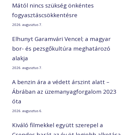
Mától nincs szükség önkéntes
fogyasztáscsökkentésre
2026. augusztus 7.
Elhunyt Garamvári Vencel; a magyar
bor- és pezsgőkultúra meghatározó
alakja
2026. augusztus 7.
A benzin ára a védett árszint alatt –
Ábrában az üzemanyagforgalom 2023
óta
2026. augusztus 6.
Kiváló filmekkel együtt szerepel a
Csendes barát az év öt legjobb alkotása