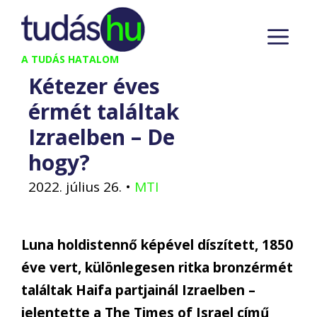
Kilépés
M
a
tartalomba
A TUDÁS HATALOM
Kétezer éves
érmét találtak
Izraelben – De
hogy?
2022. július 26.
•
MTI
Luna holdistennő képével díszített, 1850
éve vert, különlegesen ritka bronzérmét
találtak Haifa partjainál Izraelben –
jelentette a The Times of Israel című