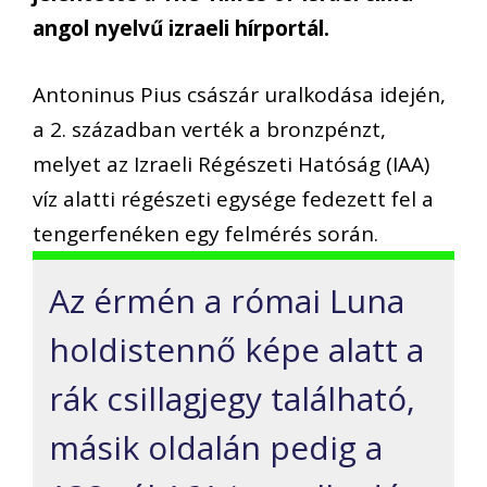
angol nyelvű izraeli hírportál.
Antoninus Pius császár uralkodása idején,
a 2. században verték a bronzpénzt,
melyet az Izraeli Régészeti Hatóság (IAA)
víz alatti régészeti egysége fedezett fel a
tengerfenéken egy felmérés során.
Az érmén a római Luna
holdistennő képe alatt a
rák csillagjegy található,
másik oldalán pedig a