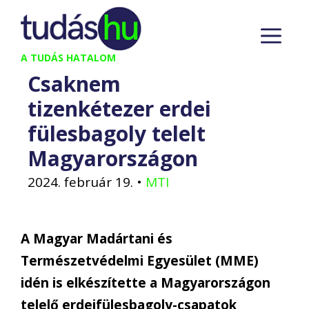
Kilépés
M
a
tartalomba
A TUDÁS HATALOM
Csaknem
tizenkétezer erdei
fülesbagoly telelt
Magyarországon
2024. február 19.
•
MTI
A Magyar Madártani és
Természetvédelmi Egyesület (MME)
idén is elkészítette a Magyarországon
telelő erdeifülesbagoly-csapatok