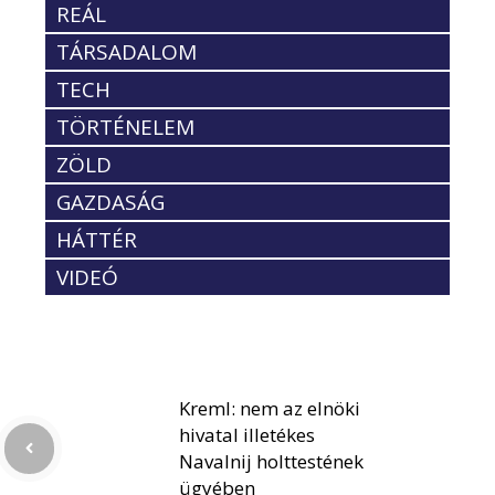
REÁL
TÁRSADALOM
TECH
TÖRTÉNELEM
ZÖLD
GAZDASÁG
HÁTTÉR
VIDEÓ
Kreml: nem az elnöki
hivatal illetékes
Navalnij holttestének
ügyében