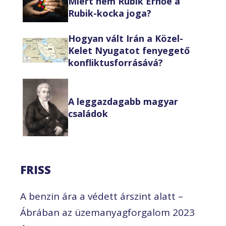
Miért nem Rubik Ernőé a
Rubik-kocka joga?
Hogyan vált Irán a Közel-
Kelet Nyugatot fenyegető
konfliktusforrásává?
A leggazdagabb magyar
családok
FRISS
A benzin ára a védett árszint alatt –
Ábrában az üzemanyagforgalom 2023