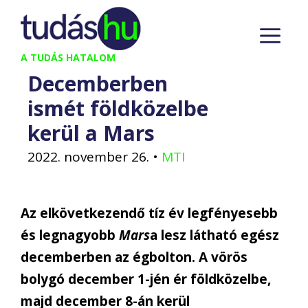
Kilépés
M
a
tartalomba
A TUDÁS HATALOM
Decemberben
ismét földközelbe
kerül a Mars
2022. november 26.
•
MTI
Az elkövetkezendő tíz év legfényesebb
és legnagyobb
Mars
a lesz látható egész
decemberben az égbolton. A vörös
bolygó december 1-jén ér földközelbe,
majd december 8-án kerül