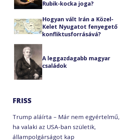
Rubik-kocka joga?
Hogyan vált Irán a Közel-
Kelet Nyugatot fenyegető
konfliktusforrásává?
A leggazdagabb magyar
családok
FRISS
Trump aláírta – Már nem egyértelmű,
ha valaki az USA-ban születik,
állampolgárságot kap