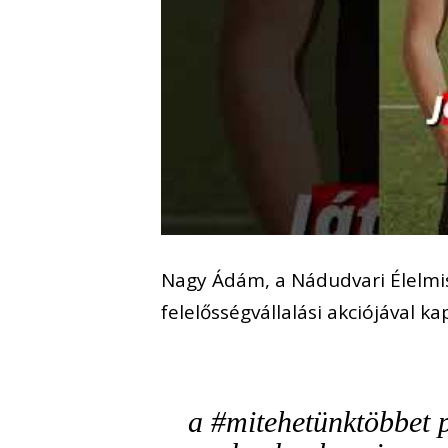
Nagy Ádám, a Nádudvari Élelmis
felelősségvállalási akciójával ka
a #mitehetünktöbbet p