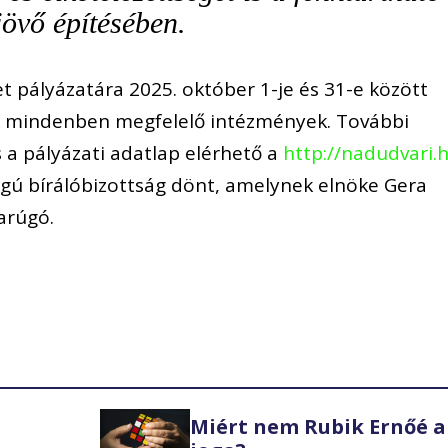
jövő építésében.
pályázatára 2025. október 1-je és 31-e között
ek mindenben megfelelő intézmények. További
és a pályázati adatlap elérhető a
http://nadudvari.
agú bírálóbizottság dönt, amelynek elnöke Gera
arúgó.
Miért nem Rubik Ernőé a