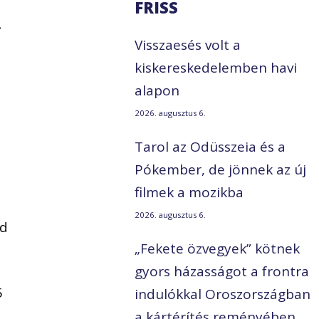
FRISS
.
Visszaesés volt a
kiskereskedelemben havi
alapon
2026. augusztus 6.
Tarol az Odüsszeia és a
Pókember, de jönnek az új
filmek a mozikba
2026. augusztus 6.
nd
„Fekete özvegyek” kötnek
gyors házasságot a frontra
5
indulókkal Oroszországban
a kártérítés reményében