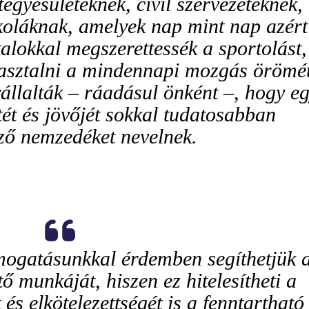
egyesületeknek, civil szervezeteknek,
koláknak, amelyek nap mint nap azért
alokkal megszerettessék a sportolást,
pasztalni a mindennapi mozgás örömét
 vállalták – ráadásul önként –, hogy e
tét és jövőjét sokkal tudatosabban
ző nemzedéket nevelnek.
ogatásunkkal érdemben segíthetjük 
ő munkáját, hiszen ez hitelesítheti a
és elkötelezettségét is a fenntartható