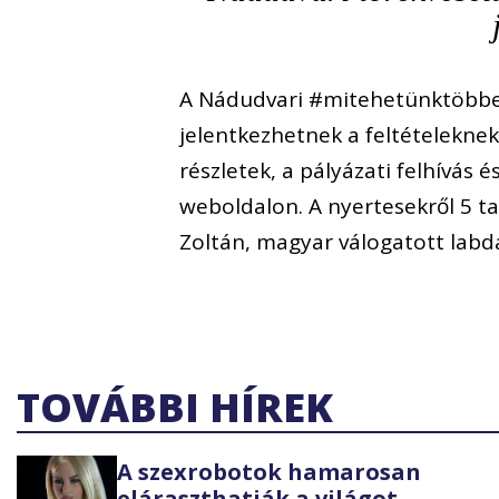
A Nádudvari #mitehetünktöbbet 
jelentkezhetnek a feltételekn
részletek, a pályázati felhívás 
weboldalon. A nyertesekről 5 t
Zoltán, magyar válogatott labd
TOVÁBBI HÍREK
A szexrobotok hamarosan
eláraszthatják a világot