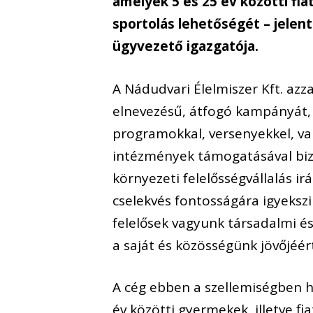
amelyek 5 és 25 év közötti fia
sportolás lehetőségét – jelen
ügyvezető igazgatója.
A Nádudvari Élelmiszer Kft. azz
elnevezésű, átfogó kampányát, 
programokkal, versenyekkel, va
intézmények támogatásával bizo
környezeti felelősségvállalás i
cselekvés fontosságára igyekszi
felelősek vagyunk társadalmi é
a saját és közösségünk jövőjéér
A cég ebben a szellemiségben h
év közötti gyermekek, illetve f