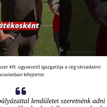
zer Kft. ügyvezető igazgatója a cég társadalmi
pcsolatban kifejtette:
ályázattal lendületet szeretnénk adni