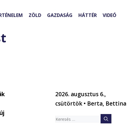
RTÉNELEM
ZÖLD
GAZDASÁG
HÁTTÉR
VIDEÓ
t
ák
2026. augusztus 6.,
csütörtök • Berta, Bettina
új
Keresés: