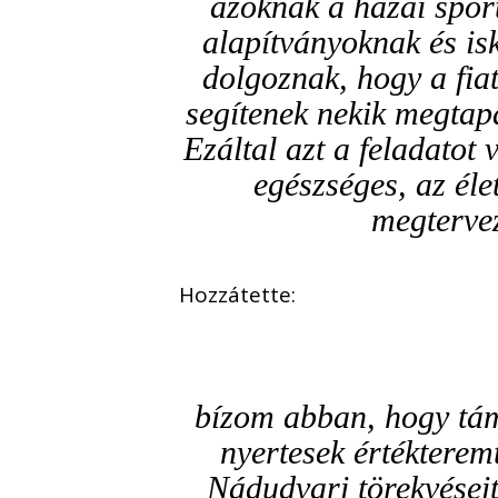
azoknak a hazai sport
alapítványoknak és is
dolgoznak, hogy a fiat
segítenek nekik megta
Ezáltal azt a feladatot
egészséges, az éle
megterve
Hozzátette:
bízom abban, hogy tám
nyertesek értékteremt
Nádudvari törekvéseit 