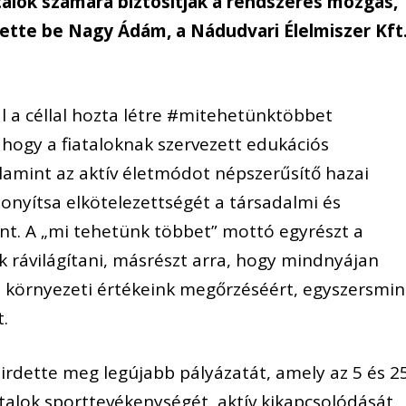
talok számára biztosítják a rendszeres mozgás,
tette be Nagy Ádám, a Nádudvari Élelmiszer Kft
al a céllal hozta létre #mitehetünktöbbet
hogy a fiataloknak szervezett edukációs
lamint az aktív életmódot népszerűsítő hazai
nyítsa elkötelezettségét a társadalmi és
ránt. A „mi tehetünk többet” mottó egyrészt a
k rávilágítani, másrészt arra, hogy mindnyájan
s környezeti értékeink megőrzéséért, egyszersmi
t.
irdette meg legújabb pályázatát, amely az 5 és 2
iatalok sporttevékenységét, aktív kikapcsolódását