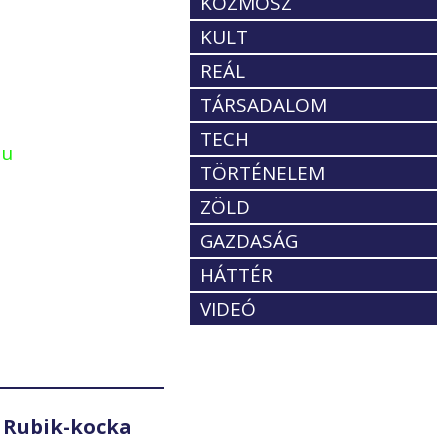
KOZMOSZ
KULT
REÁL
TÁRSADALOM
TECH
hu
TÖRTÉNELEM
ZÖLD
GAZDASÁG
HÁTTÉR
VIDEÓ
 Rubik-kocka