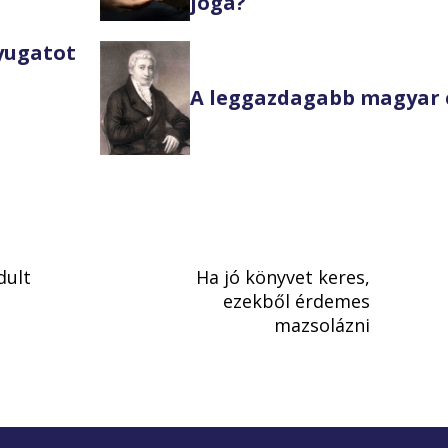
joga?
Nyugatot
A leggazdagabb magyar 
dult
Ha jó könyvet keres,
ezekből érdemes
mazsolázni