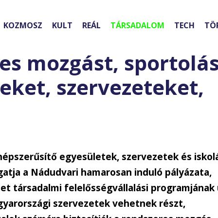
KOZMOSZ
KULT
REÁL
TÁRSADALOM
TECH
TÖ
es mozgást, sportolás
eket, szervezeteket,
népszerűsítő egyesületek, szervezetek és iskol
tja a Nádudvari hamarosan induló pályázata,
 társadalmi felelősségvállalási programjának 
gyarországi szervezetek vehetnek részt,