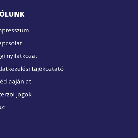
ÓLUNK
mpresszum
apcsolat
ogi nyilatkozat
datkezelési tájékoztató
édiaajánlat
zerzői jogok
szf