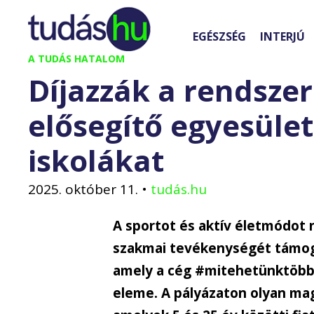
Kilépés
a
EGÉSZSÉG
INTERJÚ
tartalomba
A TUDÁS HATALOM
Díjazzák a rendszer
elősegítő egyesület
iskolákat
2025. október 11.
•
tudás.hu
A sportot és aktív életmódot 
szakmai tevékenységét támoga
amely a cég #mitehetünktöbbet
eleme. A pályázaton olyan ma