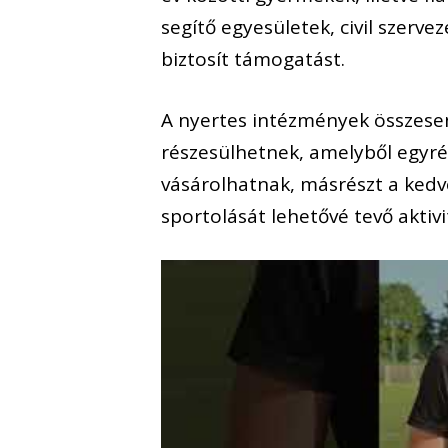
segítő egyesületek, civil szerv
biztosít támogatást.
A nyertes intézmények összesen 
részesülhetnek, amelyből egyré
vásárolhatnak, másrészt a ked
sportolását lehetővé tevő aktiv