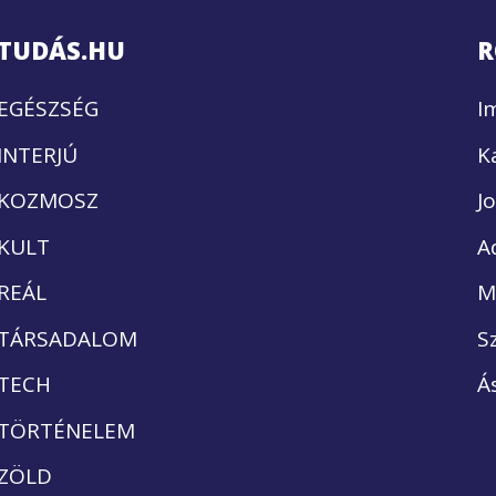
TUDÁS.HU
R
EGÉSZSÉG
I
INTERJÚ
K
KOZMOSZ
J
KULT
A
REÁL
M
TÁRSADALOM
S
TECH
Á
TÖRTÉNELEM
ZÖLD