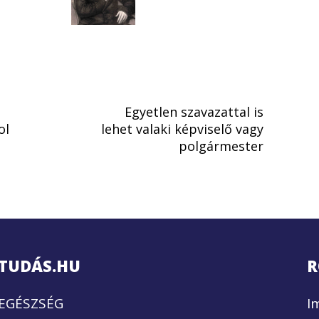
Egyetlen szavazattal is
ol
lehet valaki képviselő vagy
polgármester
TUDÁS.HU
R
EGÉSZSÉG
I