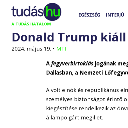
Kilépés
a
EGÉSZSÉG
INTERJÚ
tartalomba
A TUDÁS HATALOM
Donald Trump kiáll 
2024. május 19.
•
MTI
A
fegyverbirtoklás
jogának meg
Dallasban, a Nemzeti Lőfegyv
A volt elnök és republikánus eln
személyes biztonságot érintő o
kiegészítése rendelkezik az ön
állampolgárt megillet.