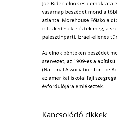
Joe Biden elnök és demokrata el
vasárnap beszédet mond a több
atlantai Morehouse Főiskola d
intézkedések előzték meg, a sz
palesztinpárti, Izrael-ellenes tü
Az elnök pénteken beszédet mon
szervezet, az 1909-es alapítá
(National Association for the 
az amerikai iskolai faji szegre
évfordulójára emlékeztek.
Kapcsolódó cikkek