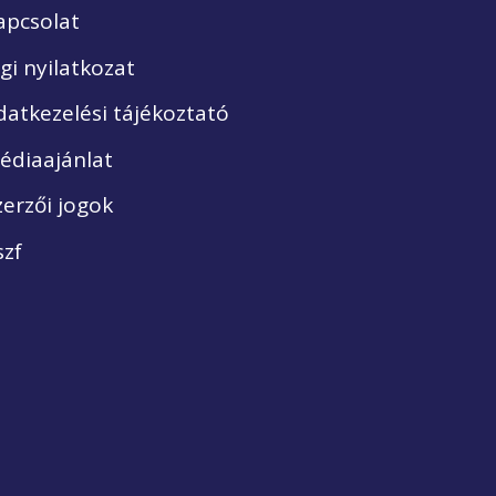
apcsolat
ogi nyilatkozat
datkezelési tájékoztató
édiaajánlat
zerzői jogok
szf