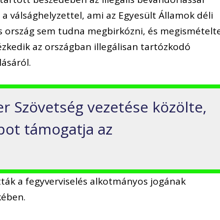
 a válsághelyzettel, ami az Egyesült Államok déli
ás ország sem tudna megbirkózni, és megismételte
zkedik az országban illegálisan tartózkodó
lásáról.
r Szövetség vezetése közölte,
ot támogatja az
tták a fegyverviselés alkotmányos jogának
kében.