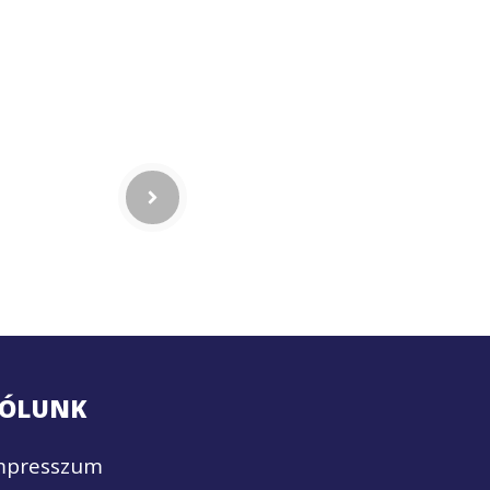
ÓLUNK
mpresszum