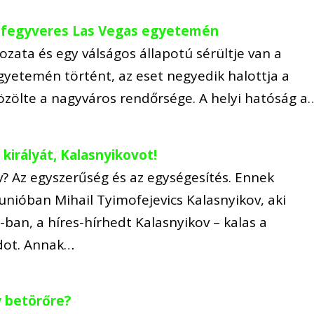
 fegyveres Las Vegas egyetemén
zata és egy válságos állapotú sérültje van a
gyetemén történt, az eset negyedik halottja a
közölte a nagyváros rendőrsége. A helyi hatóság a
királyát, Kalasnyikovot!
lv? Az egyszerűség és az egységesítés. Ennek
unióban Mihail Tyimofejevics Kalasnyikov, aki
ban, a híres-hírhedt Kalasnyikov – kalas a
ádot. Annak…
 betörőre?