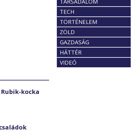
TÁRSADALOM
TECH
TÖRTÉNELEM
ZÖLD
GAZDASÁG
HÁTTÉR
VIDEÓ
 Rubik-kocka
családok