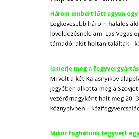
Három embert lőtt agyon egy
Legkevesebb három halálos áldo
lövöldözésnek, ami Las Vegas e
támadó, akit holtan találtak - 
Ismerje meg a fegyvergyártás 
Mi volt a két Kalasnyikov alape
jegyében alkotta meg a Szovjet
vezérőrnagyként halt meg 2013-
köznyelvben – kézifegyvercsal
Mikor foghatunk fegyvert egy