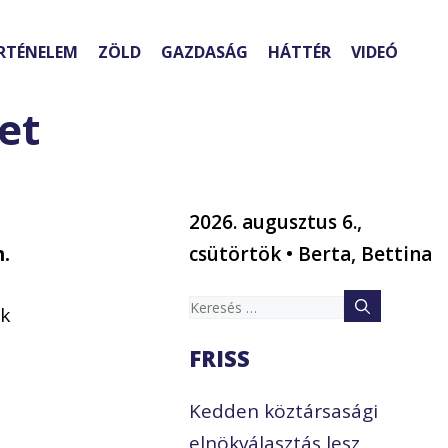
RTÉNELEM
ZÖLD
GAZDASÁG
HÁTTÉR
VIDEÓ
et
2026. augusztus 6.,
n.
csütörtök • Berta, Bettina
Keresés:
ak
FRISS
Kedden köztársasági
elnökválasztás lesz