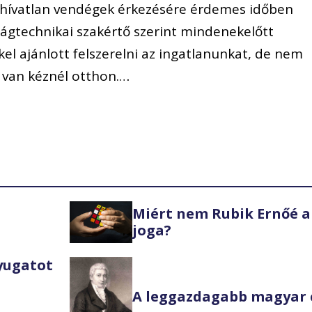
a hívatlan vendégek érkezésére érdemes időben
nságtechnikai szakértő szerint mindenekelőtt
el ajánlott felszerelni az ingatlanunkat, de nem
s van kéznél otthon.…
Miért nem Rubik Ernőé a
joga?
Nyugatot
A leggazdagabb magyar 