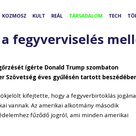
KOZMOSZ
KULT
REÁL
TÁRSADALOM
TECH
TÖ
a fegyverviselés mell
őrzését ígérte Donald Trump szombaton
er Szövetség éves gyűlésén tartott beszédébe
ökjelölt kifejtette, hogy a fegyverbirtoklás jogán
kai vannak. Az amerikai alkotmány második
védelemhez fűződő jogról, ami minden amerikai