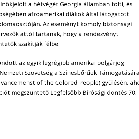
nökjelölt a hétvégét Georgia államban tölti, és
ségében afroamerikai diákok által látogatott
iplomaosztóján. Az eseményt komoly biztonsági
ervezők attól tartanak, hogy a rendezvényt
ntetők szakítják félbe.
dott az egyik legrégibb amerikai polgárjogi
sú Nemzeti Szövetség a Színesbőrűek Támogatásár
Advancemenst of the Colored People) gyűlésén, ah
gációt megszüntető Legfelsőbb Bírósági döntés 70.