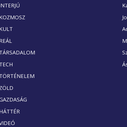
INTERJÚ
K
KOZMOSZ
J
KULT
A
REÁL
M
TÁRSADALOM
S
TECH
Á
TÖRTÉNELEM
ZÖLD
GAZDASÁG
HÁTTÉR
VIDEÓ