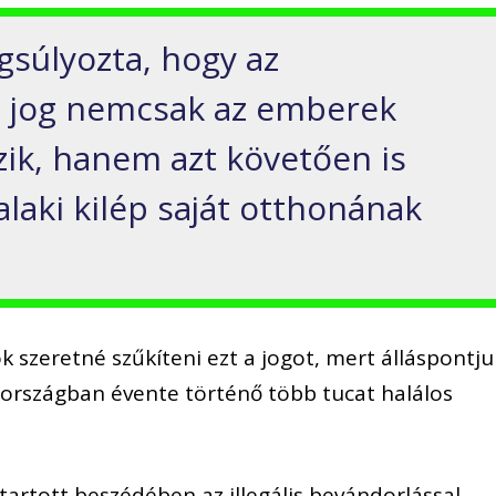
súlyozta, hogy az
 jog nemcsak az emberek
ik, hanem azt követően is
laki kilép saját otthonának
 szeretné szűkíteni ezt a jogot, mert álláspontju
z országban évente történő több tucat halálos
rtott beszédében az illegális bevándorlással