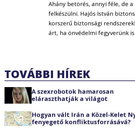
Ahány betörés, annyi féle, de 
felkészülni. Hajós István bizto
korszerű biztonsági rendszerekk
árt, ha önvédelmi fegyverünk i
TOVÁBBI HÍREK
A szexrobotok hamarosan
eláraszthatják a világot
Hogyan vált Irán a Közel-Kelet 
fenyegető konfliktusforrásává?