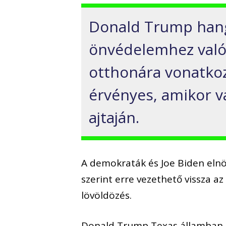
Donald Trump hang
önvédelemhez való
otthonára vonatkoz
érvényes, amikor va
ajtaján.
A demokraták és Joe Biden elnök
szerint erre vezethető vissza a
lövöldözés.
Donald Trump Texas államban ta