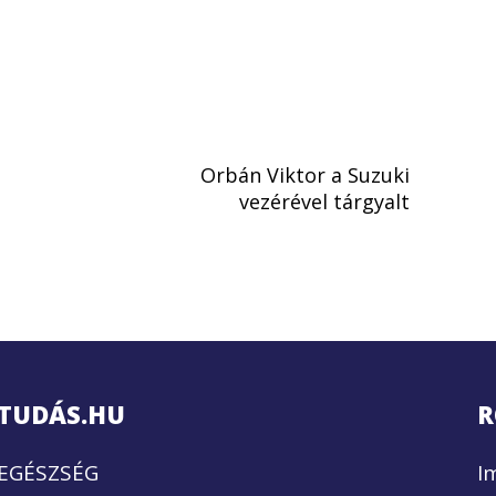
Orbán Viktor a Suzuki
vezérével tárgyalt
TUDÁS.HU
R
EGÉSZSÉG
I