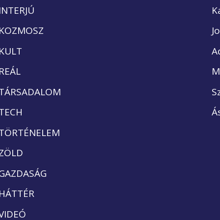
INTERJÚ
K
KOZMOSZ
J
KULT
A
REÁL
M
TÁRSADALOM
S
TECH
Á
TÖRTÉNELEM
ZÖLD
GAZDASÁG
HÁTTÉR
VIDEÓ