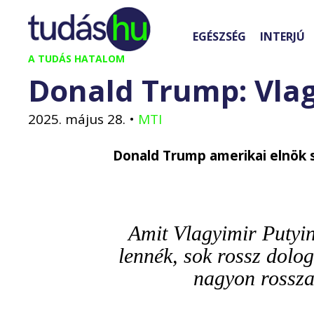
Kilépés
a
EGÉSZSÉG
INTERJÚ
tartalomba
A TUDÁS HATALOM
Donald Trump: Vlagy
2025. május 28.
•
MTI
Donald Trump amerikai elnök sz
Amit Vlagyimir Putyi
lennék, sok rossz dolo
nagyon rosszak