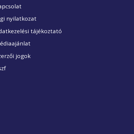
apcsolat
ogi nyilatkozat
datkezelési tájékoztató
édiaajánlat
zerzői jogok
szf