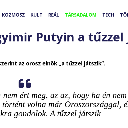
KOZMOSZ
KULT
REÁL
TÁRSADALOM
TECH
TÖ
imir Putyin a tűzzel 
erint az orosz elnök „a tűzzel játszik”.
n nem ért meg, az az, hogy ha én nem
g történt volna már Oroszországgal, é
ra gondolok. A tűzzel játszik