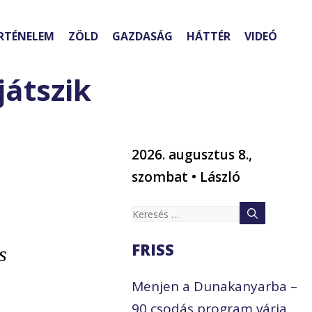
RTÉNELEM
ZÖLD
GAZDASÁG
HÁTTÉR
VIDEÓ
játszik
2026. augusztus 8.,
szombat • László
Keresés:
FRISS
s
Menjen a Dunakanyarba –
90 csodás program várja