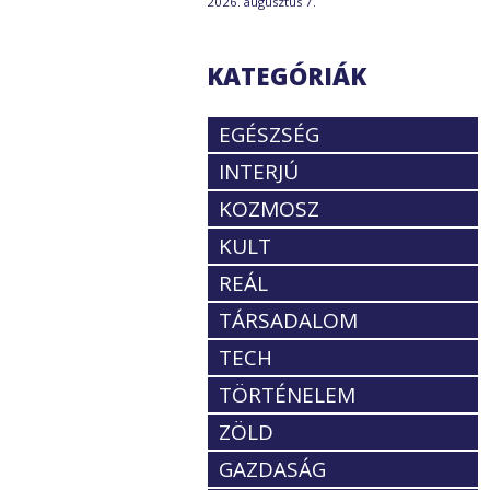
2026. augusztus 7.
KATEGÓRIÁK
EGÉSZSÉG
INTERJÚ
KOZMOSZ
KULT
REÁL
TÁRSADALOM
TECH
TÖRTÉNELEM
ZÖLD
GAZDASÁG