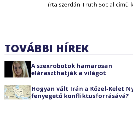
írta szerdán Truth Social című 
TOVÁBBI HÍREK
A szexrobotok hamarosan
eláraszthatják a világot
Hogyan vált Irán a Közel-Kelet 
fenyegető konfliktusforrásává?