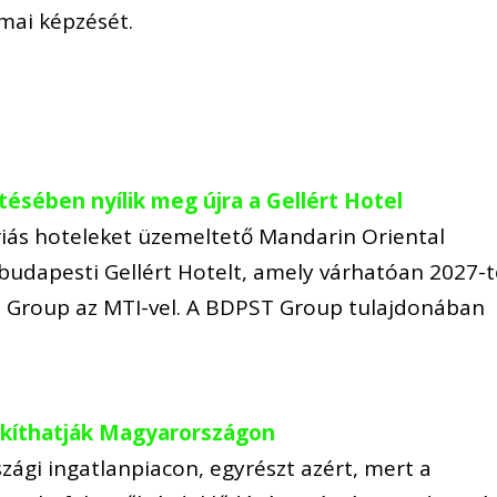
mai képzését.
ésében nyílik meg újra a Gellért Hotel
riás hoteleket üzemeltető Mandarin Oriental
budapesti Gellért Hotelt, amely várhatóan 2027-t
T Group az MTI-vel. A BDPST Group tulajdonában
lakíthatják Magyarországon
zági ingatlanpiacon, egyrészt azért, mert a