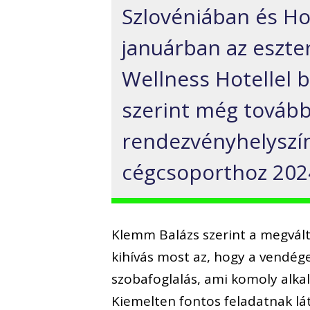
Szlovéniában és Ho
januárban az eszte
Wellness Hotellel b
szerint még tovább
rendezvényhelyszín
cégcsoporthoz 202
Klemm Balázs szerint a megvál
kihívás most az, hogy a vendége
szobafoglalás, ami komoly alka
Kiemelten fontos feladatnak lá