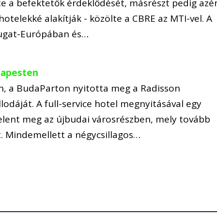
tte a befektetők érdeklődését, másrészt pedig azér
otelekké alakítják - közölte a CBRE az MTI-vel. A
ugat-Európában és…
udapesten
, a BudaParton nyitotta meg a Radisson
lodáját. A full-service hotel megnyitásával egy
elent meg az újbudai városrészben, mely tovább
it. Mindemellett a négycsillagos…