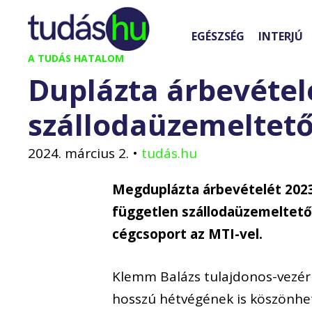
Kilépés
a
EGÉSZSÉG
INTERJÚ
tartalomba
A TUDÁS HATALOM
Duplázta árbevétel
szállodaüzemeltet
2024. március 2.
•
tudás.hu
Megduplázta árbevételét 202
független szállodaüzemeltető,
cégcsoport az MTI-vel.
Klemm Balázs tulajdonos-vezéri
hosszú hétvégének is köszönhet