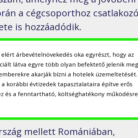
orán a cégcsoporthoz csatlakoz
te is hozzáadódik.
k elért árbevételnövekedés oka egyrészt, hogy az
iált látva egyre több olyan befektető jelenik meg
akemberekre akarják bízni a hotelek üzemeltetését.
a korábbi évtizedek tapasztalataira építve erős
ez és a fenntartható, költséghatékony működésr
rszág mellett Romániában,