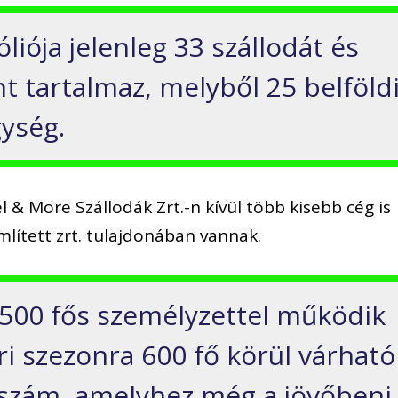
liója jelenleg 33 szállodát és
t tartalmaz, melyből 25 belföld
gység.
& More Szállodák Zrt.-n kívül több kisebb cég is
mlített zrt. tulajdonában vannak.
 500 fős személyzettel működik
ri szezonra 600 fő körül várható
tszám, amelyhez még a jövőbeni