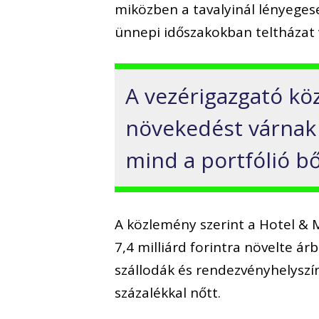
miközben a tavalyinál lényeges
ünnepi időszakokban teltházat 
A vezérigazgató kö
növekedést várnak
mind a portfólió b
A közlemény szerint a Hotel & 
7,4 milliárd forintra növelte á
szállodák és rendezvényhelyszí
százalékkal nőtt.