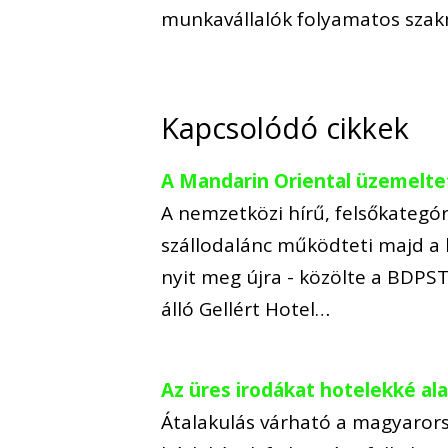
munkavállalók folyamatos szak
Kapcsolódó cikkek
A Mandarin Oriental üzemeltet
A nemzetközi hírű, felsőkategó
szállodalánc működteti majd a 
nyit meg újra - közölte a BDPS
álló Gellért Hotel…
Az üres irodákat hotelekké a
Átalakulás várható a magyarors