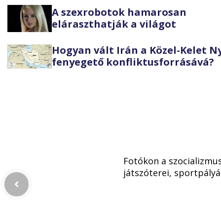
A szexrobotok hamarosan
eláraszthatják a világot
Hogyan vált Irán a Közel-Kelet 
fenyegető konfliktusforrásává?
Fotókon a szocializmu
játszóterei, sportpályá