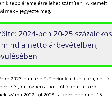
en kisebb áremelésre lehet számítani. A kiemelt
várnak – jegyezte meg.
zölte: 2024-ben 20-25 százaléko
 mind a nettó árbevételben,
ővülésében.
More 2023-ban az előző évinek a duplájára, nettó
rbevételét, miközben a portfóliójába tartozó
nek száma 2022-ről 2023-ra kevesebb mint 15