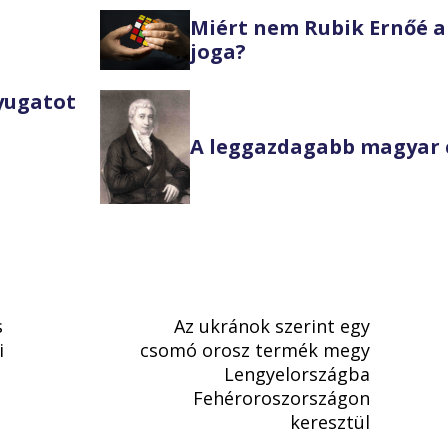
Miért nem Rubik Ernőé a
joga?
Nyugatot
A leggazdagabb magyar 
s
Az ukránok szerint egy
i
csomó orosz termék megy
Lengyelországba
Fehéroroszországon
keresztül