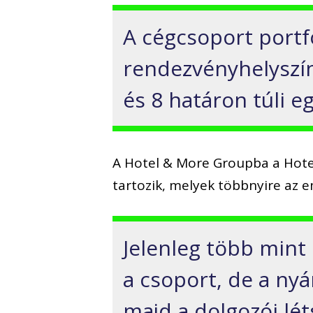
A cégcsoport portfó
rendezvényhelyszín
és 8 határon túli e
A Hotel & More Groupba a Hotel 
tartozik, melyek többnyire az e
Jelenleg több mint
a csoport, de a nyá
majd a dolgozói lé