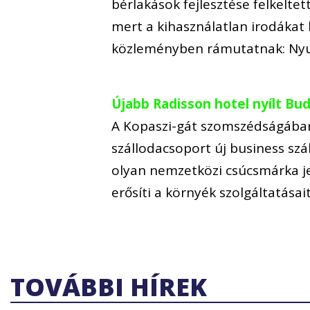
bérlakások fejlesztése felkelte
mert a kihasználatlan irodákat h
közleményben rámutatnak: Ny
Újabb Radisson hotel nyílt B
A Kopaszi-gát szomszédságában
szállodacsoport új business szál
olyan nemzetközi csúcsmárka j
erősíti a környék szolgáltatása
TOVÁBBI HÍREK