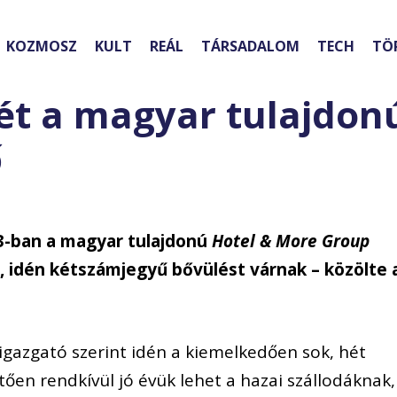
KOZMOSZ
KULT
REÁL
TÁRSADALOM
TECH
TÖ
ét a magyar tulajdon
ő
3-ban a magyar tulajdonú
Hotel & More Group
 idén kétszámjegyű bővülést várnak – közölte 
gazgató szerint idén a kiemelkedően sok, hét
ően rendkívül jó évük lehet a hazai szállodáknak,