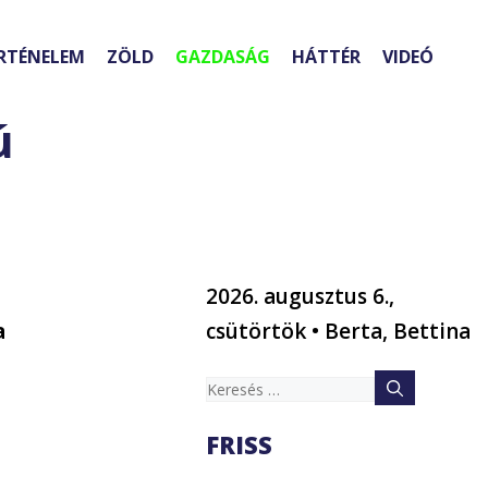
RTÉNELEM
ZÖLD
GAZDASÁG
HÁTTÉR
VIDEÓ
ú
2026. augusztus 6.,
a
csütörtök • Berta, Bettina
Keresés:
FRISS