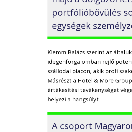
portfólióbővülés s
egységek személyze
Klemm Balázs szerint az általu
idegenforgalomban rejlő potenc
szállodai piacon, akik profi sz
Másrészt a Hotel & More Group 
értékesítési tevékenységet vég
helyezi a hangsúlyt.
A csoport Magyaro