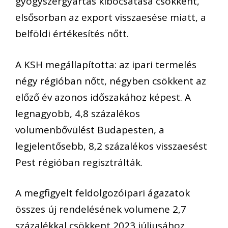
gyógyszergyártás kibocsátása csökkent,
elsősorban az export visszaesése miatt, a
belföldi értékesítés nőtt.
A KSH megállapította: az ipari termelés
négy régióban nőtt, négyben csökkent az
előző év azonos időszakához képest. A
legnagyobb, 4,8 százalékos
volumenbővülést Budapesten, a
legjelentősebb, 8,2 százalékos visszaesést
Pest régióban regisztrálták.
A megfigyelt feldolgozóipari ágazatok
összes új rendelésének volumene 2,7
százalékkal csökkent 2023 júliusához