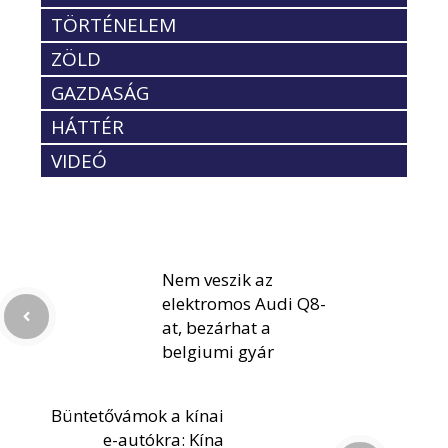
TÖRTÉNELEM
ZÖLD
GAZDASÁG
HÁTTÉR
VIDEÓ
Nem veszik az
elektromos Audi Q8-
at, bezárhat a
belgiumi gyár
Büntetővámok a kínai
e-autókra: Kína