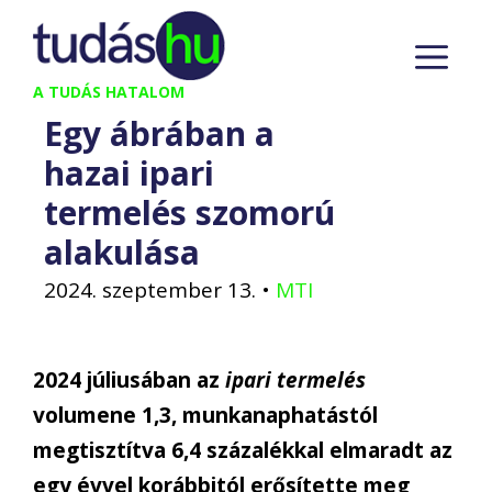
Kilépés
M
a
tartalomba
A TUDÁS HATALOM
Egy ábrában a
hazai ipari
termelés szomorú
alakulása
2024. szeptember 13.
•
MTI
2024 júliusában az
ipari termelés
volumene 1,3, munkanaphatástól
megtisztítva 6,4 százalékkal elmaradt az
egy évvel korábbitól erősítette meg