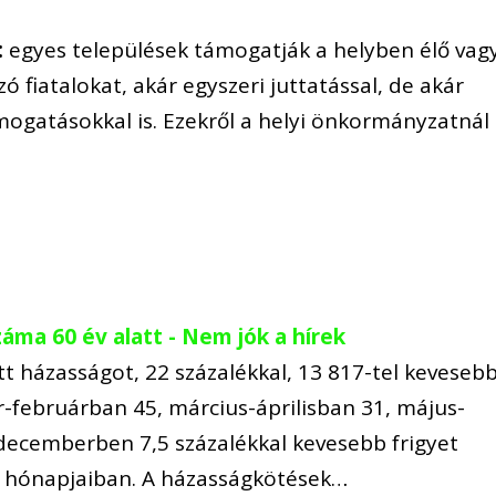
:
egyes települések támogatják a helyben élő vag
ó fiatalokat, akár egyszeri juttatással, de akár
ámogatásokkal is. Ezekről a helyi önkormányzatnál
ma 60 év alatt - Nem jók a hírek
tt házasságot, 22 százalékkal, 13 817-tel kevesebb
r-februárban 45, március-áprilisban 31, május-
ecemberben 7,5 százalékkal kevesebb frigyet
s hónapjaiban. A házasságkötések…