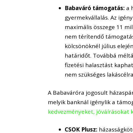
Babaváró támogatás:
a 
gyermekvállalás. Az igén
maximális összege 11 mill
nem térítendő támogatáss
kölcsönöknél július elej
határidőt. Továbbá méltá
fizetési halasztást kaph
nem szükséges lakáscélra
A Babaváróra jogosult házaspár
melyik banknál igénylik a támo
kedvezményeket, jóváírásokat 
CSOK Plusz:
házasságkötés