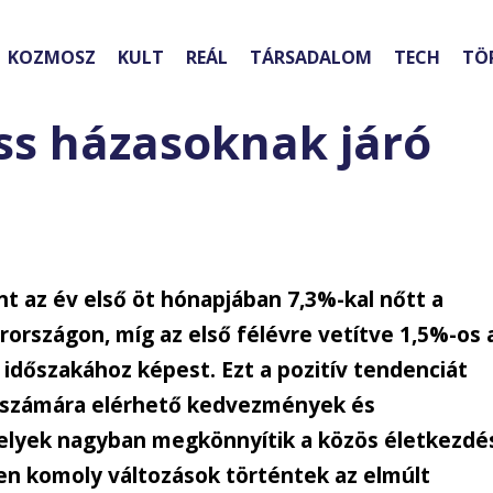
KOZMOSZ
KULT
REÁL
TÁRSADALOM
TECH
TÖ
iss házasoknak járó
nt az év első öt hónapjában 7,3%-kal nőtt a
rszágon, míg az első félévre vetítve 1,5%-os 
időszakához képest. Ezt a pozitív tendenciát
k számára elérhető kedvezmények és
melyek nagyban megkönnyítik a közös életkezdé
ren komoly változások történtek az elmúlt