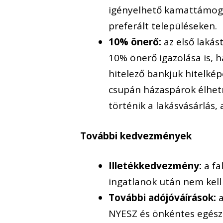
igényelhető kamattámogat
preferált településeken.
10% önerő:
az első lakás
10% önerő igazolása is, h
hitelező bankjuk hitelkép
csupán házaspárok élhetn
történik a lakásvásárlás, 
További kedvezmények
Illetékkedvezmény:
a fa
ingatlanok után nem kell v
További adójóváírások:
a
NYESZ és önkéntes egész