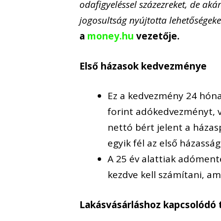
odafigyeléssel százezreket, de akár
jogosultság nyújtotta lehetőségeke
a
money.hu
vezetője.
Első házasok kedvezménye
Ez a kedvezmény 24 hóna
forint adókedvezményt, va
nettó bért jelent a háza
egyik fél az első házasság
A 25 év alattiak adóment
kezdve kell számítani, ami
Lakásvásárláshoz kapcsolódó