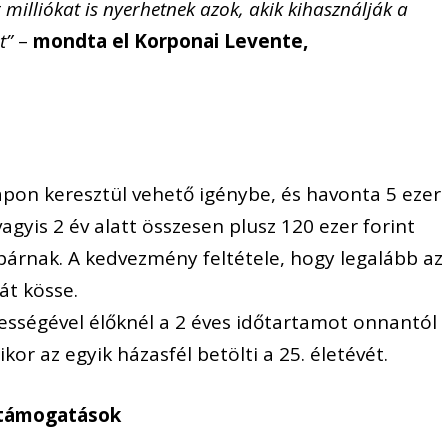
 milliókat is nyerhetnek azok, akik kihasználják a
t”
–
mondta el Korponai Levente,
pon keresztül vehető igénybe, és havonta 5 ezer
gyis 2 év alatt összesen plusz 120 ezer forint
spárnak. A kedvezmény feltétele, hogy legalább az
át kösse.
ességével élőknél a 2 éves időtartamot onnantól
kor az egyik házasfél betölti a 25. életévét.
 támogatások