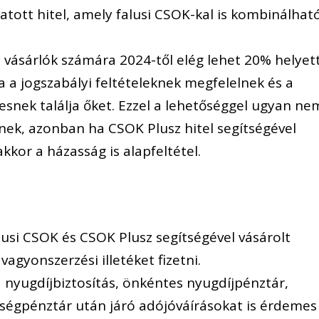
ott hitel, amely falusi CSOK-kal is kombinálhat
t vásárlók számára 2024-től elég lehet 20% helyet
a a jogszabályi feltételeknek megfelelnek és a
esnek találja őket. Ezzel a lehetőséggel ugyan ne
ek, azonban ha CSOK Plusz hitel segítségével
akkor a házasság is alapfeltétel.
lusi CSOK és CSOK Plusz segítségével vásárolt
agyonszerzési illetéket fizetni.
 nyugdíjbiztosítás, önkéntes nyugdíjpénztár,
ségpénztár után járó adójóváírásokat is érdemes