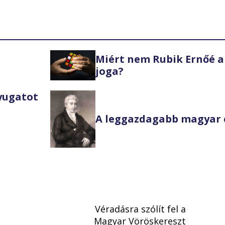
Miért nem Rubik Ernőé a
joga?
Nyugatot
A leggazdagabb magyar 
Véradásra szólít fel a
Magyar Vöröskereszt