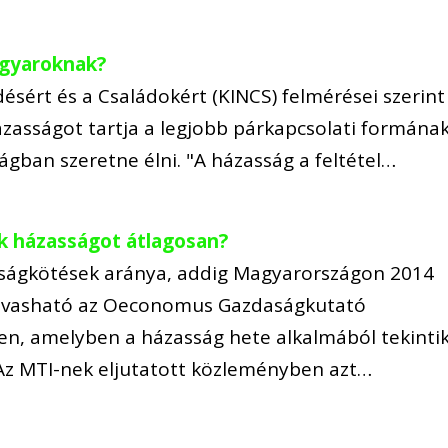
agyaroknak?
ésért és a Családokért (KINCS) felmérései szerint
ázasságot tartja a legjobb párkapcsolati formának
ságban szeretne élni. "A házasság a feltétel…
k házasságot átlagosan?
ságkötések aránya, addig Magyarországon 2014
 olvasható az Oeconomus Gazdaságkutató
ben, amelyben a házasság hete alkalmából tekinti
. Az MTI-nek eljutatott közleményben azt…