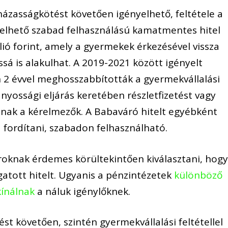
házasságkötést követően igényelhető, feltétele a
yelhető szabad felhasználású kamatmentes hitel
ió forint, amely a gyermekek érkezésével vissza
á is alakulhat. A 2019-2021 között igényelt
én 2 évvel meghosszabbították a gyermekvállalási
nyossági eljárás keretében részletfizetést vagy
atnak a kérelmezők. A Babaváró hitelt egyébként
 fordítani, szabadon felhasználható.
oknak érdemes körültekintően kiválasztani, hog
gatott hitelt. Ugyanis a pénzintézetek
különböző
kínálnak
a náluk igénylőknek.
t követően, szintén gyermekvállalási feltétellel