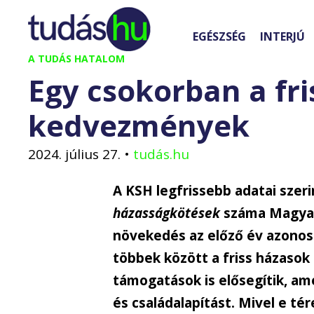
Kilépés
a
EGÉSZSÉG
INTERJÚ
tartalomba
A TUDÁS HATALOM
Egy csokorban a fr
kedvezmények
2024. július 27.
•
tudás.hu
A KSH legfrissebb adatai szeri
házasságkötések
száma Magyaro
növekedés az előző év azonos 
többek között a friss házaso
támogatások is elősegítik, a
és családalapítást. Mivel e té