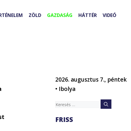
RTÉNELEM
ZÖLD
GAZDASÁG
HÁTTÉR
VIDEÓ
2026. augusztus 7., péntek
a
• Ibolya
Keresés:
st
FRISS