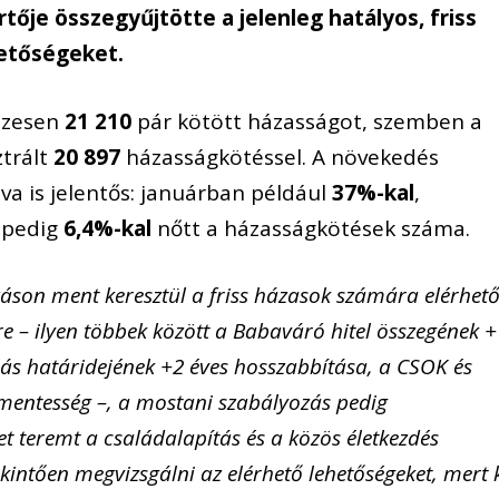
tője összegyűjtötte a jelenleg hatályos, friss
etőségeket.
sszesen
21 210
pár kötött házasságot, szemben a
ztrált
20 897
házasságkötéssel. A növekedés
a is jelentős: januárban például
37%-kal
,
n pedig
6,4%-kal
nőtt a házasságkötések száma.
áson ment keresztül a friss házasok számára elérhet
 – ilyen többek között a Babaváró hitel összegének +
lás határidejének +2 éves hosszabbítása, a CSOK és
-mentesség –, a mostani szabályozás pedig
t teremt a családalapítás és a közös életkezdés
intően megvizsgálni az elérhető lehetőségeket, mert 