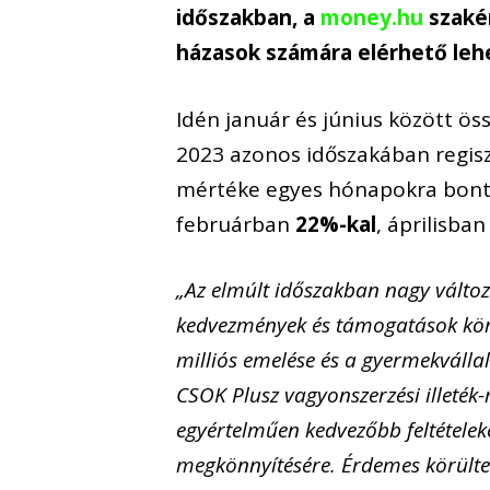
időszakban, a
money.hu
szakér
házasok számára elérhető leh
Idén január és június között ö
2023 azonos időszakában regis
mértéke egyes hónapokra bontv
februárban
22%-kal
, áprilisba
„Az elmúlt időszakban nagy változ
kedvezmények és támogatások köre
milliós emelése és a gyermekválla
CSOK Plusz vagyonszerzési illeték
egyértelműen kedvezőbb feltételeke
megkönnyítésére. Érdemes körültek