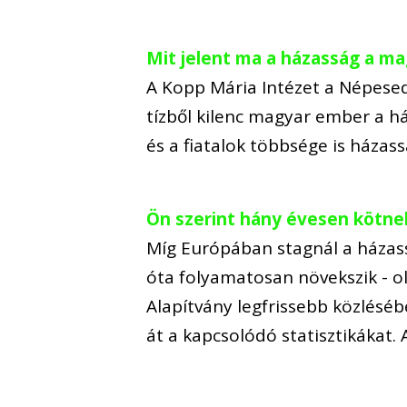
Mit jelent ma a házasság a m
A Kopp Mária Intézet a Népesed
tízből kilenc magyar ember a h
és a fiatalok többsége is házas
Ön szerint hány évesen kötne
Míg Európában stagnál a házas
óta folyamatosan növekszik -
Alapítvány legfrissebb közlésé
át a kapcsolódó statisztikákat