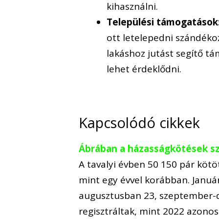
kihasználni.
Települési támogatások
ott letelepedni szándékoz
lakáshoz jutást segítő t
lehet érdeklődni.
Kapcsolódó cikkek
Ábrában a házasságkötések szá
A tavalyi évben 50 150 pár kötö
mint egy évvel korábban. Januá
augusztusban 23, szeptember-d
regisztráltak, mint 2022 azono