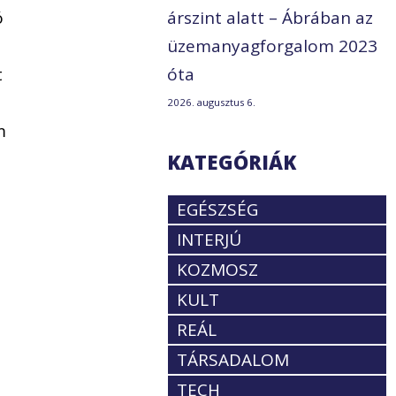
ó
árszint alatt – Ábrában az
üzemanyagforgalom 2023
t
óta
2026. augusztus 6.
m
KATEGÓRIÁK
EGÉSZSÉG
INTERJÚ
KOZMOSZ
KULT
REÁL
TÁRSADALOM
TECH