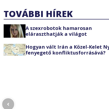
TOVÁBBI HÍREK
A szexrobotok hamarosan
eláraszthatják a világot
Hogyan vált Irán a Közel-Kelet 
fenyegető konfliktusforrásává?