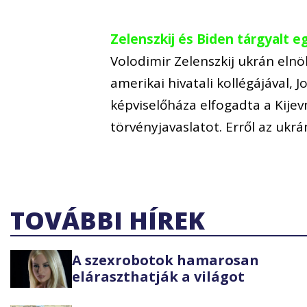
Zelenszkij és Biden tárgyalt eg
Volodimir Zelenszkij ukrán eln
amerikai hivatali kollégájával,
képviselőháza elfogadta a Kije
törvényjavaslatot. Erről az ukrá
TOVÁBBI HÍREK
A szexrobotok hamarosan
eláraszthatják a világot