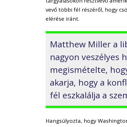
tárgyalásokon résztvevő amerik
vevő többi fél részéről, hogy c
elérése iránt.
Matthew Miller a 
nagyon veszélyes he
megismételte, hog
akarja, hogy a kon
fél eszkalálja a sze
Hangsúlyozta, hogy Washington a