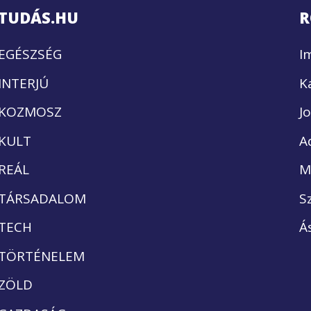
TUDÁS.HU
R
EGÉSZSÉG
I
INTERJÚ
K
KOZMOSZ
J
KULT
A
REÁL
M
TÁRSADALOM
S
TECH
Á
TÖRTÉNELEM
ZÖLD