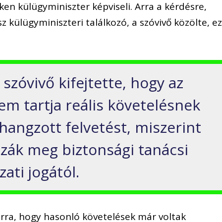
en külügyminiszter képviseli. Arra a kérdésre,
z külügyminiszteri találkozó, a szóvivő közölte, e
 szóvivő kifejtette, hogy az
em tartja reális követelésnek
lhangzott felvetést, miszerint
zák meg biztonsági tanácsi
ati jogától.
rra, hogy hasonló követelések már voltak