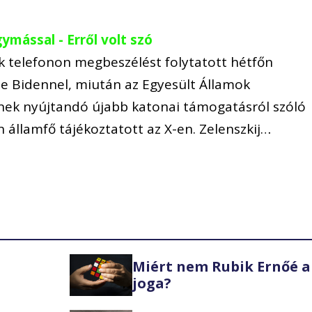
ymással - Erről volt szó
ök telefonon megbeszélést folytatott hétfőn
 Joe Bidennel, miután az Egyesült Államok
vnek nyújtandó újabb katonai támogatásról szóló
n államfő tájékoztatott az X-en. Zelenszkij…
Miért nem Rubik Ernőé a
joga?