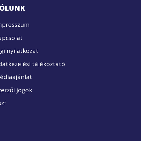
ÓLUNK
mpresszum
apcsolat
ogi nyilatkozat
datkezelési tájékoztató
édiaajánlat
zerzői jogok
szf