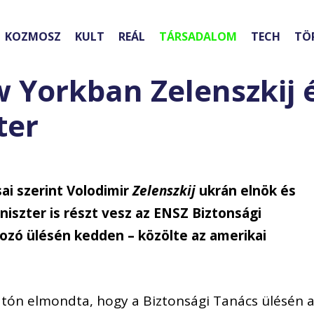
KOZMOSZ
KULT
REÁL
TÁRSADALOM
TECH
TÖ
 Yorkban Zelenszkij 
ter
ai szerint Volodimir
Zelenszkij
ukrán elnök és
niszter is részt vesz az ENSZ Biztonsági
ozó ülésén kedden – közölte az amerikai
atón elmondta, hogy a Biztonsági Tanács ülésén 