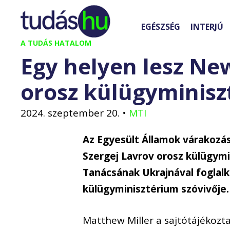
Kilépés
a
EGÉSZSÉG
INTERJÚ
tartalomba
A TUDÁS HATALOM
Egy helyen lesz New
orosz külügyminisz
2024. szeptember 20.
•
MTI
Az Egyesült Államok várakozás
Szergej Lavrov orosz külügymi
Tanácsának Ukrajnával foglalk
külügyminisztérium szóvivője.
Matthew Miller a sajtótájékozt