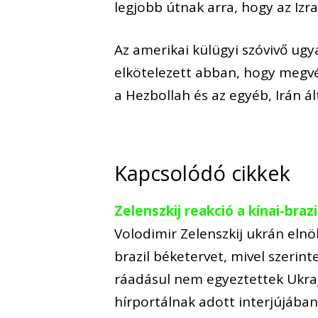
legjobb útnak arra, hogy az Izr
Az amerikai külügyi szóvivő ug
elkötelezett abban, hogy megvéd
a Hezbollah és az egyéb, Irán á
Kapcsolódó cikkek
Zelenszkij reakció a kínai-braz
Volodimir Zelenszkij ukrán elnö
brazil béketervet, mivel szerint
ráadásul nem egyeztettek Ukrajn
hírportálnak adott interjújában