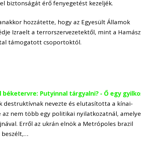
ael biztonságát érő fenyegetést kezeljék.
yanakkor hozzátette, hogy az Egyesült Államok
je Izraelt a terrorszervezetektől, mint a Hamász
ltal támogatott csoportoktól.
il béketervre: Putyinnal tárgyalni? - Ő egy gyilko
k destruktívnak nevezte és elutasította a kínai-
e az nem több egy politikai nyilatkozatnál, amelye
ával. Erről az ukrán elnök a Metrópoles brazil
 beszélt,…