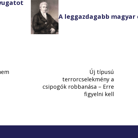
Nyugatot
A leggazdagabb magyar 
 nem
Új típusú
terrorcselekmény a
csipogók robbanása – Erre
figyelni kell