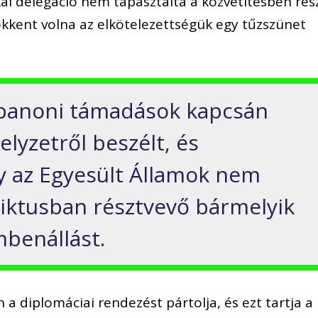
ai delegáció nem tapasztalta a közvetítésben rés
sökkent volna az elkötelezettségük egy tűzszünet
libanoni támadások kapcsán
lyzetről beszélt, és
y az Egyesült Államok nem
fliktusban résztvevő bármelyik
mbenállást.
 diplomáciai rendezést pártolja, és ezt tartja a