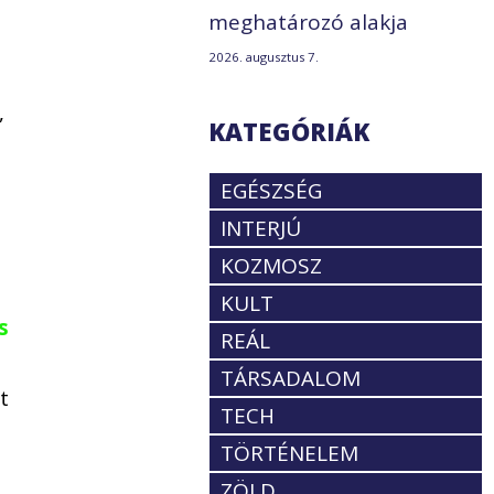
meghatározó alakja
2026. augusztus 7.
,
KATEGÓRIÁK
EGÉSZSÉG
INTERJÚ
KOZMOSZ
KULT
s
REÁL
TÁRSADALOM
t
TECH
TÖRTÉNELEM
ZÖLD