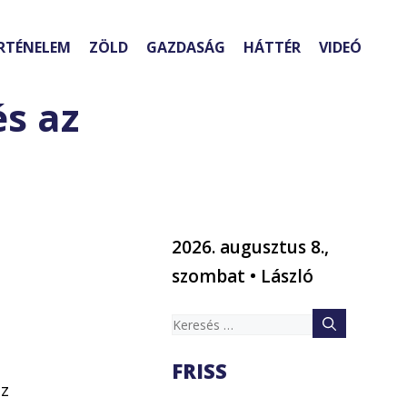
RTÉNELEM
ZÖLD
GAZDASÁG
HÁTTÉR
VIDEÓ
és az
2026. augusztus 8.,
szombat • László
Keresés:
FRISS
az