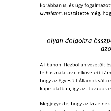
korábban is, és úgy fogalmazott
kivitelezni”
. Hozzátette még, hog
olyan dolgokra összp
azo
A libanoni Hezbollah vezetőit é
felhasználásával elkövetett tá
hogy az Egyesült Államok változ
kapcsolatban, így azt továbbr
Megjegyezte, hogy az Izraelnek