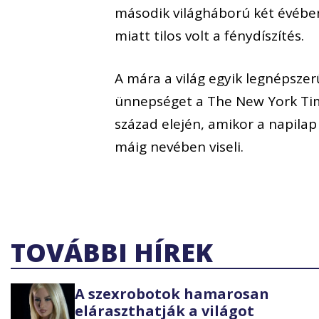
második világháború két évében
miatt tilos volt a fénydíszítés.
A mára a világ egyik legnépsz
ünnepséget a The New York Tim
század elején, amikor a napilap
máig nevében viseli.
TOVÁBBI HÍREK
A szexrobotok hamarosan
eláraszthatják a világot