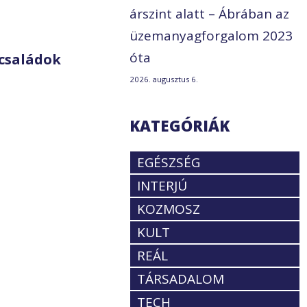
árszint alatt – Ábrában az
üzemanyagforgalom 2023
óta
családok
2026. augusztus 6.
KATEGÓRIÁK
EGÉSZSÉG
INTERJÚ
KOZMOSZ
KULT
REÁL
TÁRSADALOM
TECH