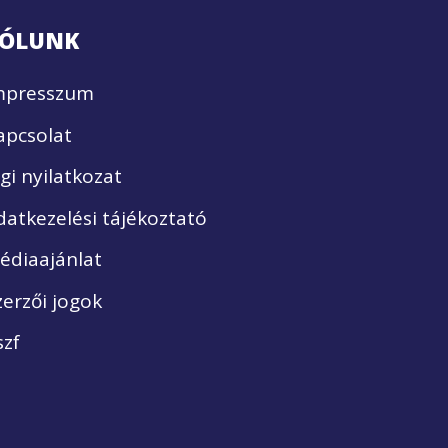
ÓLUNK
mpresszum
apcsolat
ogi nyilatkozat
datkezelési tájékoztató
édiaajánlat
zerzői jogok
szf