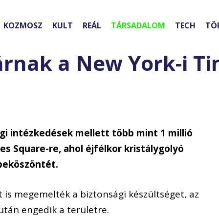
KOZMOSZ
KULT
REÁL
TÁRSADALOM
TECH
TÖ
árnak a New York-i T
 intézkedések mellett több mint 1 millió
s Square-re, ahol éjfélkor kristálygolyó
 beköszöntét.
t is megemelték a biztonsági készültséget, az
után engedik a területre.