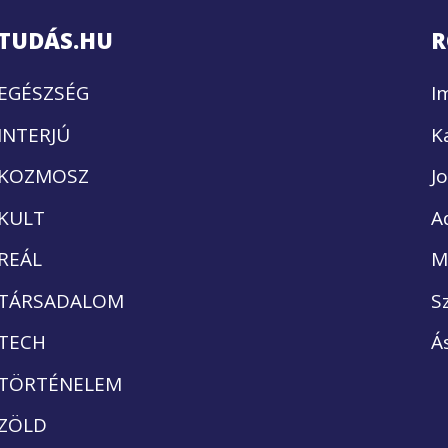
TUDÁS.HU
R
EGÉSZSÉG
I
INTERJÚ
K
KOZMOSZ
J
KULT
A
REÁL
M
TÁRSADALOM
S
TECH
Á
TÖRTÉNELEM
ZÖLD