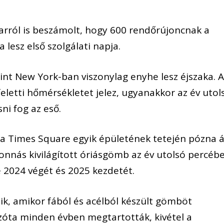
i arról is beszámolt, hogy 600 rendőrújoncnak a
 lesz első szolgálati napja.
erint New York-ban viszonylag enyhe lesz éjszaka. 
feletti hőmérsékletet jelez, ugyanakkor az év utol
ni fog az eső.
 a Times Square egyik épületének tetején pózna ál
onnás kivilágított óriásgömb az év utolsó percéb
ve 2024 végét és 2025 kezdetét.
k, amikor fából és acélból készült gömböt
zóta minden évben megtartották, kivétel a