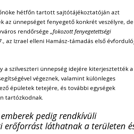
őnöke hétfőn tartott sajtótájékoztatóján azt
k az ünnepséget fenyegető konkrét veszélyre, de
gyváros rendőrsége
„fokozott fenyegetettségi
., az Izrael elleni Hamász-támadás első évforduló
 a szilveszteri ünnepség idejére kiterjesztették a
segítségével végeznek, valamint különleges
ező épületek tetejére, és további egységek
n tartózkodnak.
emberek pedig rendkívüli
erőforrást láthatnak a területen é