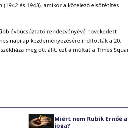
 (1942 és 1943), amikor a kötelező elsötétítés
erűbb évbúcsúztató rendezvényévé növekedett
es napilap kezdeményezésére indították a 20.
 székháza még ott állt, ezt a múltat a Times Squa
Miért nem Rubik Ernőé a
joga?