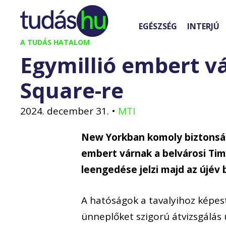
Kilépés
a
EGÉSZSÉG
INTERJÚ
tartalomba
A TUDÁS HATALOM
Egymillió embert v
Square-re
2024. december 31.
•
MTI
New Yorkban komoly biztonsági
embert várnak a belvárosi Time
leengedése jelzi majd az újév
A hatóságok a tavalyihoz képes
ünneplőket szigorú átvizsgálás 