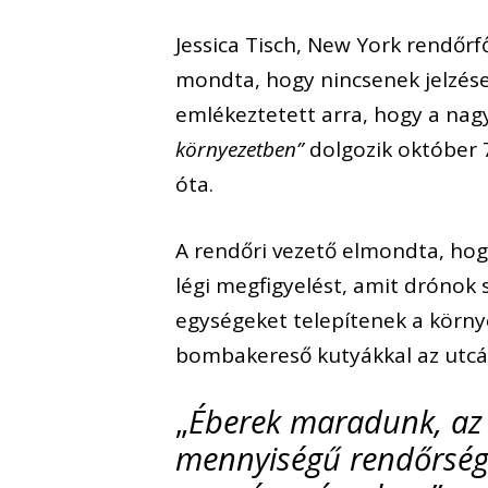
Jessica Tisch, New York rendőrf
mondta, hogy nincsenek jelzése
emlékeztetett arra, hogy a na
környezetben”
dolgozik október 7
óta.
A rendőri vezető elmondta, hogy
légi megfigyelést, amit drónok 
egységeket telepítenek a körny
bombakereső kutyákkal az utcá
„
Éberek maradunk, az 
mennyiségű rendőrségi 