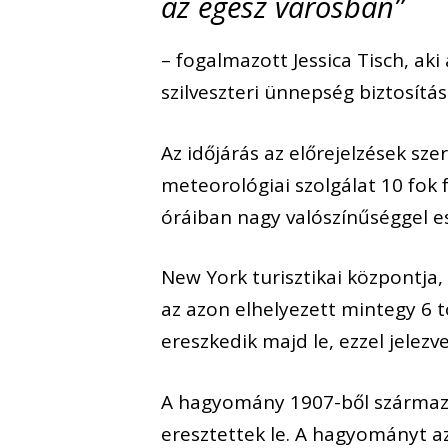
az egész városban”
– fogalmazott Jessica Tisch, ak
szilveszteri ünnepség biztosítása
Az időjárás az előrejelzések sz
meteorológiai szolgálat 10 fok 
óráiban nagy valószínűséggel es
New York turisztikai központja,
az azon elhelyezett mintegy 6 t
ereszkedik majd le, ezzel jelez
A hagyomány 1907-ből származi
eresztettek le. A hagyományt a