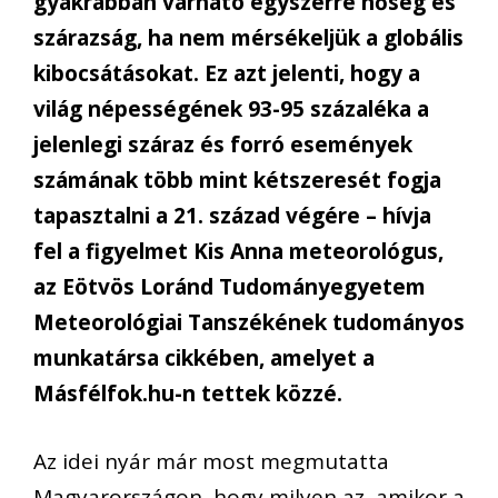
gyakrabban várható egyszerre hőség és
szárazság, ha nem mérsékeljük a globális
kibocsátásokat. Ez azt jelenti, hogy a
világ népességének 93-95 százaléka a
jelenlegi száraz és forró események
számának több mint kétszeresét fogja
tapasztalni a 21. század végére – hívja
fel a figyelmet Kis Anna meteorológus,
az Eötvös Loránd Tudományegyetem
Meteorológiai Tanszékének tudományos
munkatársa cikkében, amelyet a
Másfélfok.hu-n tettek közzé.
Az idei nyár már most megmutatta
Magyarországon, hogy milyen az, amikor a