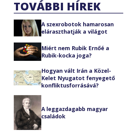
TOVÁBBI HÍREK
A szexrobotok hamarosan
eláraszthatják a világot
Miért nem Rubik Ernőé a
Rubik-kocka joga?
Hogyan vált Irán a Közel-
Kelet Nyugatot fenyegető
konfliktusforrásává?
A leggazdagabb magyar
családok