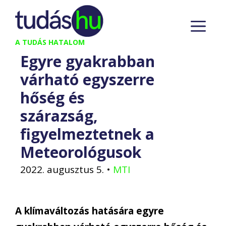
Kilépés
M
a
tartalomba
A TUDÁS HATALOM
Egyre gyakrabban
várható egyszerre
hőség és
szárazság,
figyelmeztetnek a
Meteorológusok
2022. augusztus 5.
•
MTI
A klímaváltozás hatására egyre