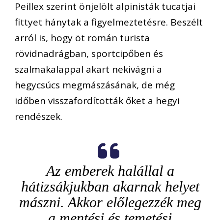
Peillex szerint önjelölt alpinisták tucatjai
fittyet hánytak a figyelmeztetésre. Beszélt
arról is, hogy öt román turista
rövidnadrágban, sportcipőben és
szalmakalappal akart nekivágni a
hegycsúcs megmászásának, de még
időben visszafordították őket a hegyi
rendészek.
Az emberek halállal a
hátizsákjukban akarnak helyet
mászni. Akkor előlegezzék meg
a mentési és temetési