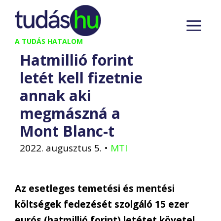
Kilépés
M
a
tartalomba
A TUDÁS HATALOM
Hatmillió forint
letét kell fizetnie
annak aki
megmászná a
Mont Blanc-t
2022. augusztus 5.
•
MTI
Az esetleges temetési és mentési
költségek fedezését szolgáló 15 ezer
eurós (hatmillió forint) letétet követel