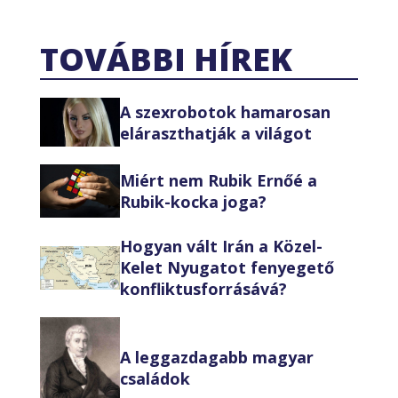
TOVÁBBI HÍREK
A szexrobotok hamarosan
eláraszthatják a világot
Miért nem Rubik Ernőé a
Rubik-kocka joga?
Hogyan vált Irán a Közel-
Kelet Nyugatot fenyegető
konfliktusforrásává?
A leggazdagabb magyar
családok