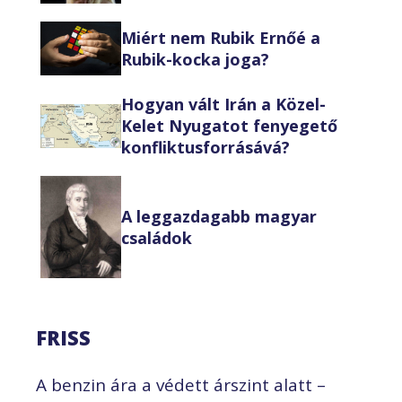
Miért nem Rubik Ernőé a
Rubik-kocka joga?
Hogyan vált Irán a Közel-
Kelet Nyugatot fenyegető
konfliktusforrásává?
A leggazdagabb magyar
családok
FRISS
A benzin ára a védett árszint alatt –