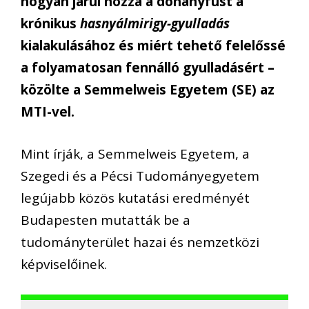
hogyan járul hozzá a dohányfüst a
krónikus
hasnyálmirigy-gyulladás
kialakulásához és miért tehető felelőssé
a folyamatosan fennálló gyulladásért –
közölte a Semmelweis Egyetem (SE) az
MTI-vel.
Mint írják, a Semmelweis Egyetem, a
Szegedi és a Pécsi Tudományegyetem
legújabb közös kutatási eredményét
Budapesten mutatták be a
tudományterület hazai és nemzetközi
képviselőinek.