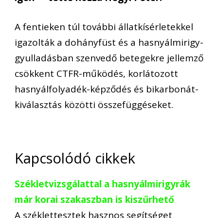
A fentieken túl további állatkísérletekkel
igazolták a dohányfüst és a hasnyálmirigy-
gyulladásban szenvedő betegekre jellemző
csökkent CTFR-működés, korlátozott
hasnyálfolyadék-képződés és bikarbonát-
kiválasztás közötti összefüggéseket.
Kapcsolódó cikkek
Székletvizsgálattal a hasnyálmirigyrák
már korai szakaszban is kiszűrhető
A széklettesztek hasznos segítséget