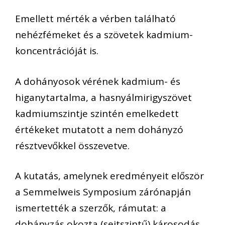
Emellett mérték a vérben található
nehézfémeket és a szövetek kadmium-
koncentrációját is.
A dohányosok vérének kadmium- és
higanytartalma, a hasnyálmirigyszövet
kadmiumszintje szintén emelkedett
értékeket mutatott a nem dohányzó
résztvevőkkel összevetve.
A kutatás, amelynek eredményeit először
a Semmelweis Symposium zárónapján
ismertették a szerzők, rámutat: a
dohányzás okozta (sejtszintű) károsodás