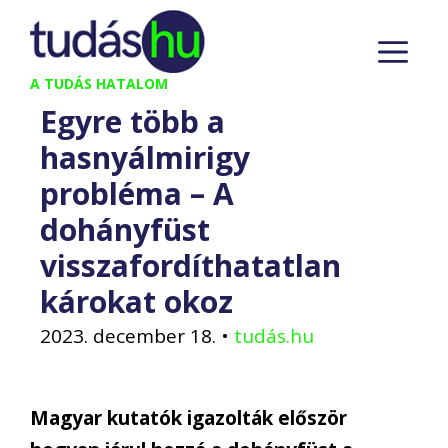
Kilépés
M
a
tartalomba
A TUDÁS HATALOM
Egyre több a
hasnyálmirigy
probléma – A
dohányfüst
visszafordíthatatlan
károkat okoz
2023. december 18.
•
tudás.hu
Magyar kutatók igazolták először