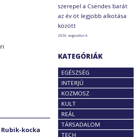
szerepel a Csendes barát
az év öt legjobb alkotása
között
2026. augusztus 6.
ri
KATEGÓRIÁK
EGÉSZSÉG
INTERJÚ
KOZMOSZ
KULT
REÁL
TÁRSADALOM
 Rubik-kocka
TECH