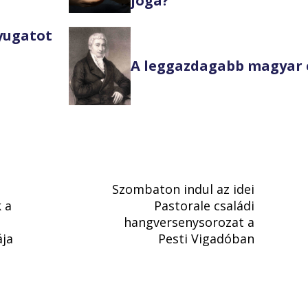
joga?
Nyugatot
A leggazdagabb magyar 
Szombaton indul az idei
 a
Pastorale családi
hangversenysorozat a
ája
Pesti Vigadóban