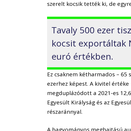
szerelt kocsik tették ki, de eg
Tavaly 500 ezer ti
kocsit exportáltak
euró értékben.
Ez csaknem kétharmados – 65 s
ezerhez képest. A kivitel ért
megduplázódott a 2021-es 12,6 
Egyesült Királyság és az Egyesül
részaránnyal.
A hagyományos meghajtású autó