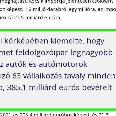
eghajtású kocsik importja jelentősen csökkent
z képest, 1,2 millió darabról egymillióra, az impo
uróról 23,5 milliárd euróra.
ri körképében kiemelte, hogy
émet feldolgozóipar legnagyobb
Az autók és autómotorok
ozó 63 vállalkozás tavaly minden
, 385,1 milliárd eurós bevételt
2021-es 295,4 milliárd euróhoz képest, és 21,3