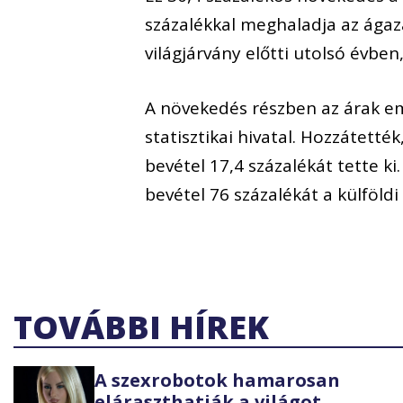
százalékkal meghaladja az ágaz
világjárvány előtti utolsó évben
A növekedés részben az árak e
statisztikai hivatal. Hozzátetté
bevétel 17,4 százalékát tette ki
bevétel 76 százalékát a külföldi
TOVÁBBI HÍREK
A szexrobotok hamarosan
eláraszthatják a világot