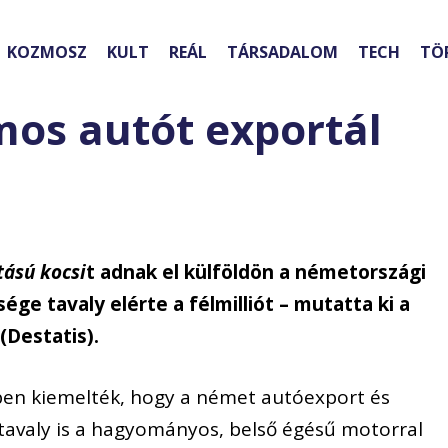
KOZMOSZ
KULT
REÁL
TÁRSADALOM
TECH
TÖ
mos autót exportál
ású kocsi
t adnak el külföldön a németországi
ge tavaly elérte a félmilliót – mutatta ki a
 (Destatis).
ében kiemelték, hogy a német autóexport és
tavaly is a hagyományos, belső égésű motorral