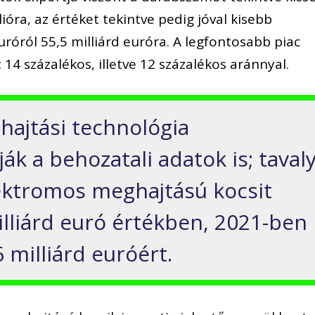
lióra, az értéket tekintve pedig jóval kisebb
uróról 55,5 milliárd euróra. A legfontosabb piac
 14 százalékos, illetve 12 százalékos aránnyal.
ajtási technológia
ák a behozatali adatok is; taval
lektromos meghajtású kocsit
illiárd euró értékben, 2021-ben
6 milliárd euróért.