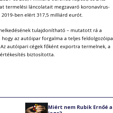
at termelési láncolatait megzavaró koronavírus-
, 2019-ben elért 317,5 milliárd eurót.
melkedésének tulajdonítható – mutatott rá a
k, hogy az autóipar forgalma a teljes feldolgozóipa
. Az autóipari cégek főként exportra termelnek, a
 értékesítés biztosította.
Miért nem Rubik Ernőé a