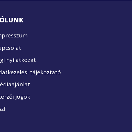
ÓLUNK
mpresszum
apcsolat
ogi nyilatkozat
datkezelési tájékoztató
édiaajánlat
zerzői jogok
szf