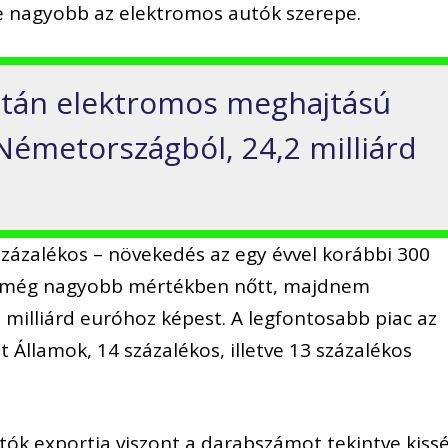
yre nagyobb az elektromos autók szerepe.
sztán elektromos meghajtású
 Németországból, 24,2 milliárd
zázalékos – növekedés az egy évvel korábbi 300
éke még nagyobb mértékben nőtt, majdnem
milliárd euróhoz képest. A legfontosabb piac az
t Államok, 14 százalékos, illetve 13 százalékos
k exportja viszont a darabszámot tekintve kiss