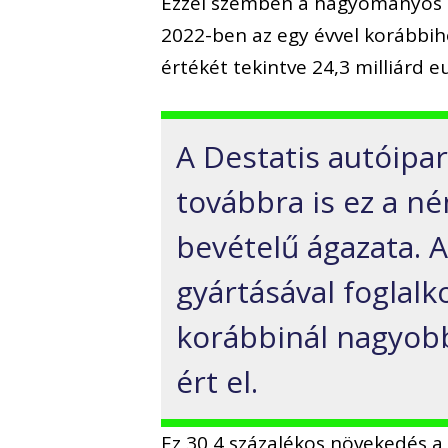
Ezzel szemben a hagyományos m
2022-ben az egy évvel korábbiho
értékét tekintve 24,3 milliárd e
A Destatis autóipa
továbbra is ez a n
bevételű ágazata. 
gyártásával foglalk
korábbinál nagyobb
ért el.
Ez 30,4 százalékos növekedés a 