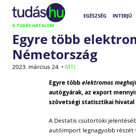
Kilépés
a
EGÉSZSÉG
INTERJÚ
tartalomba
A TUDÁS HATALOM
Egyre több elektro
Németország
2023. március 24.
•
MTI
Egyre több
elektromos meghajt
autógyárak, az export mennyisé
szövetségi statisztikai hivatal
A Destatis csütörtöki jelentés
autóimport legnagyobb részét 