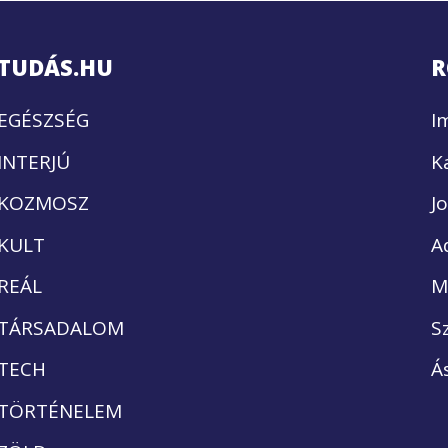
TUDÁS.HU
R
EGÉSZSÉG
I
INTERJÚ
K
KOZMOSZ
J
KULT
A
REÁL
M
TÁRSADALOM
S
TECH
Á
TÖRTÉNELEM