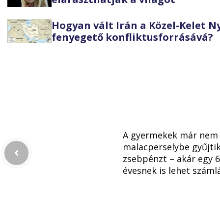
Hogyan vált Irán a Közel-Kelet 
fenyegető konfliktusforrásává?
A gyermekek már nem
malacperselybe gyűjtik
zsebpénzt – akár egy 6
évesnek is lehet száml