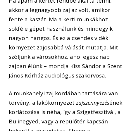
Ha apám a kertet rendbe akarta tenni,
akkor a legnagyobb zaj az volt, amikor
fente a kaszát. Ma a kerti munkákhoz
sokféle gépet használunk és mindegyik
nagyon hangos. És ez a csendes vidéki
környezet zajosabbá válását mutatja. Mit
szóljunk a városokhoz, ahol egész nap
zajban élünk – mondja Kiss Sándor a Szent
János Kórház audiológus szakorvosa.
A munkahelyi zaj kordában tartására van
törvény, a lakókörnyezet
zajszennyezés
ének
korlátozása is néha, így a Szigetfesztivál, a
Bulinegyed, vagy a repülőtér kapcsán
bekerül a köztudatba. Ebben a