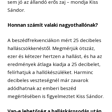
sem jó az állandó erős zaj – mondja Kiss
Sándor.
Honnan számít valaki nagyothallónak?
A beszédfrekvenciákon mért 25 decibeles
halláscsökkenéstől. Megmérjük ötszáz,
ezer és kétezer hertzen a hallást, és ha az
eredmények átlaga kiadja a 25 decibelet,
felírhatjuk a hallókészüléket. Harminc
decibeles veszteségnél már zavarok
adódhatnak az emberi beszéd
megértésében is figyelmeztet Kiss Sándor.
Van-e lehetőség a halláskárosodás után