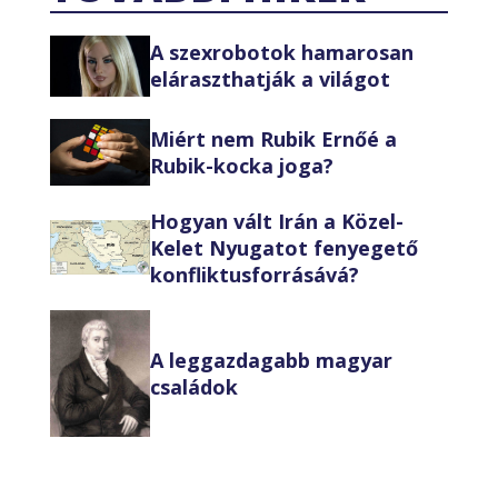
A szexrobotok hamarosan
eláraszthatják a világot
Miért nem Rubik Ernőé a
Rubik-kocka joga?
Hogyan vált Irán a Közel-
Kelet Nyugatot fenyegető
konfliktusforrásává?
A leggazdagabb magyar
családok