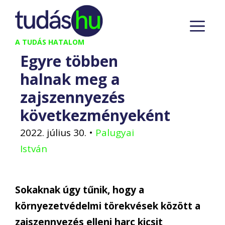
Kilépés
M
a
tartalomba
A TUDÁS HATALOM
Egyre többen
halnak meg a
zajszennyezés
következményeként
2022. július 30.
•
Palugyai
István
Sokaknak úgy tűnik, hogy a
környezetvédelmi törekvések között a
zajszennyezés elleni harc kicsit