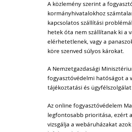
A közlemény szerint a fogyaszt
kormányhivatalokhoz számtalan
kapcsolatos szállítási problé
hetek óta nem szállítanak ki a 
elérhetetlenek, vagy a panaszo
köre szenved súlyos károkat.
A Nemzetgazdasági Minisztérium 
fogyasztóvédelmi hatóságot a 
tájékoztatási és ügyfélszolgálat
Az online fogyasztóvédelem Mag
legfontosabb prioritása, ezért
vizsgálja a webáruházakat azok