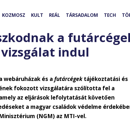
KOZMOSZ
KULT
REÁL
TÁRSADALOM
TECH
TÖ
zkodnak a futárcége
vizsgálat indul
 a webáruházak és a
futárcégek
tájékoztatási és
nek fokozott vizsgálatára szólította fel a
mely az eljárások lefolytatását követően
edéseket a magyar családok védelme érdekébe
Minisztérium (NGM) az MTI-vel.