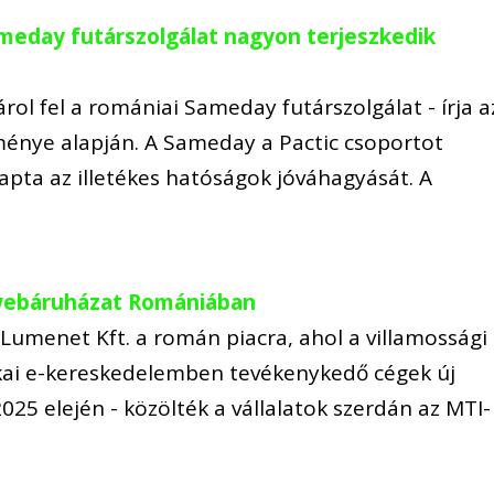
eday futárszolgálat nagyon terjeszkedik
ol fel a romániai Sameday futárszolgálat - írja a
ménye alapján. A Sameday a Pactic csoportot
kapta az illetékes hatóságok jóváhagyását. A
 webáruházat Romániában
a Lumenet Kft. a román piacra, ahol a villamossági
ikai e-kereskedelemben tevékenykedő cégek új
25 elején - közölték a vállalatok szerdán az MTI-