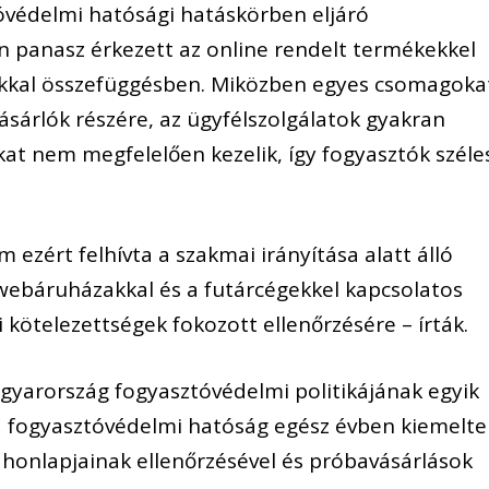
óvédelmi hatósági hatáskörben eljáró
 panasz érkezett az online rendelt termékekkel
mákkal összefüggésben. Miközben egyes csomagoka
vásárlók részére, az ügyfélszolgálatok gyakran
kat nem megfelelően kezelik, így fogyasztók széle
ezért felhívta a szakmai irányítása alatt álló
webáruházakkal és a futárcégekkel kapcsolatos
i kötelezettségek fokozott ellenőrzésére – írták.
yarország fogyasztóvédelmi politikájának egyik
 a fogyasztóvédelmi hatóság egész évben kiemelt
 honlapjainak ellenőrzésével és próbavásárlások