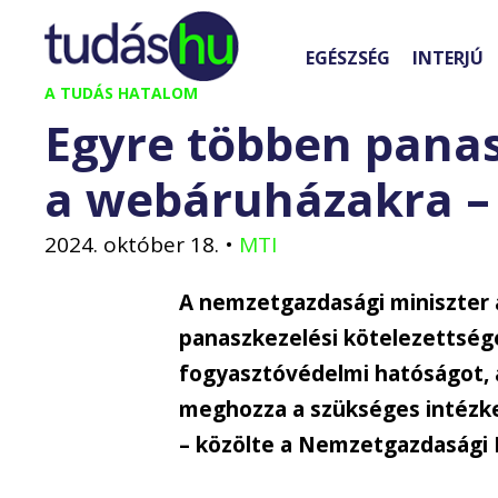
Kilépés
a
EGÉSZSÉG
INTERJÚ
tartalomba
A TUDÁS HATALOM
Egyre többen panas
a webáruházakra – 
2024. október 18.
•
MTI
A nemzetgazdasági miniszter
panaszkezelési kötelezettségé
fogyasztóvédelmi hatóságot, a
meghozza a szükséges intézk
– közölte a Nemzetgazdasági 