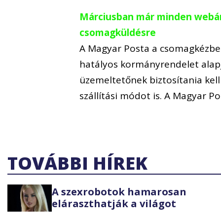
Márciusban már minden webáruh
csomagküldésre
A Magyar Posta a csomagkézbes
hatályos kormányrendelet alap
üzemeltetőnek biztosítania kell
szállítási módot is. A Magyar 
TOVÁBBI HÍREK
A szexrobotok hamarosan
eláraszthatják a világot