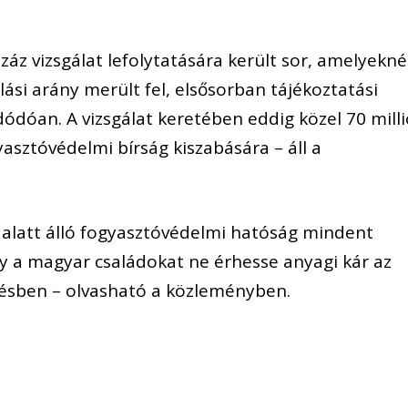
záz vizsgálat lefolytatására került sor, amelyekné
lási arány merült fel, elsősorban tájékoztatási
ódóan. A vizsgálat keretében eddig közel 70 milli
yasztóvédelmi bírság kiszabására – áll a
 alatt álló fogyasztóvédelmi hatóság mindent
 a magyar családokat ne érhesse anyagi kár az
gésben – olvasható a közleményben.