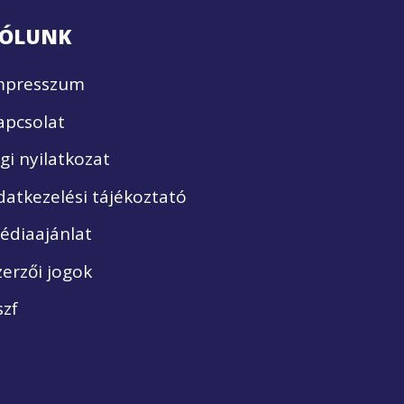
ÓLUNK
mpresszum
apcsolat
ogi nyilatkozat
datkezelési tájékoztató
édiaajánlat
zerzői jogok
szf