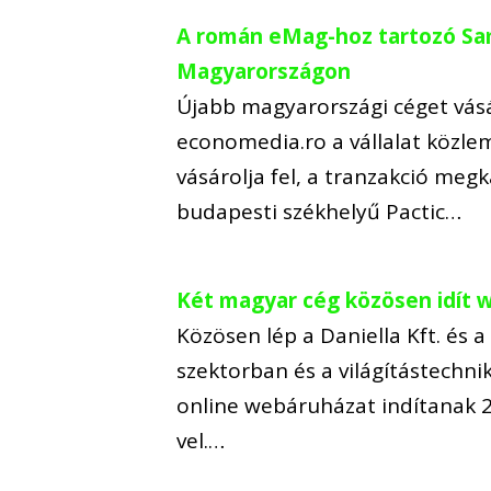
A román eMag-hoz tartozó Sam
Magyarországon
Újabb magyarországi céget vásár
economedia.ro a vállalat közle
vásárolja fel, a tranzakció meg
budapesti székhelyű Pactic…
Két magyar cég közösen idít
Közösen lép a Daniella Kft. és 
szektorban és a világítástechn
online webáruházat indítanak 20
vel.…