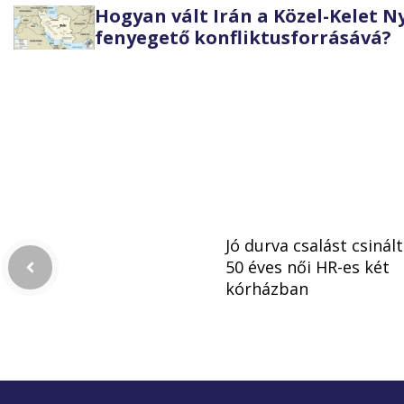
Hogyan vált Irán a Közel-Kelet 
fenyegető konfliktusforrásává?
Jó durva csalást csinál
50 éves női HR-es két
kórházban