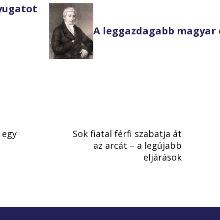
Nyugatot
A leggazdagabb magyar 
t egy
Sok fiatal férfi szabatja át
az arcát – a legújabb
eljárások