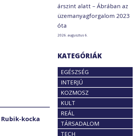
árszint alatt – Ábrában az
üzemanyagforgalom 2023
óta
2026. augusztus 6.
KATEGÓRIÁK
EGÉSZSÉG
INTERJÚ
KOZMOSZ
KULT
REÁL
 Rubik-kocka
TÁRSADALOM
TECH