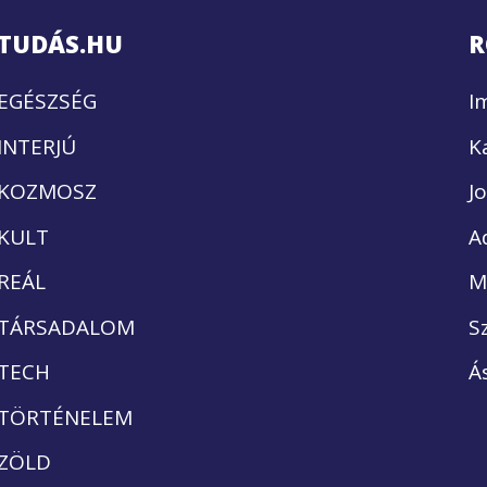
TUDÁS.HU
R
EGÉSZSÉG
I
INTERJÚ
K
KOZMOSZ
J
KULT
A
REÁL
M
TÁRSADALOM
S
TECH
Á
TÖRTÉNELEM
ZÖLD