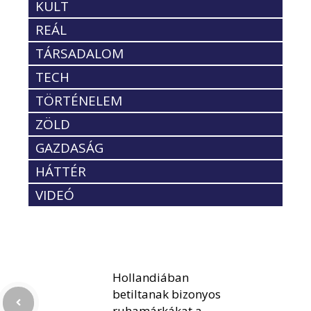
KULT
REÁL
TÁRSADALOM
TECH
TÖRTÉNELEM
ZÖLD
GAZDASÁG
HÁTTÉR
VIDEÓ
Hollandiában
betiltanak bizonyos
ruhamárkákat a