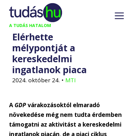
Kilépés
M
a
tartalomba
A TUDÁS HATALOM
Elérhette
mélypontját a
kereskedelmi
ingatlanok piaca
2024. október 24.
•
MTI
A
GDP
várakozásoktól elmaradó
növekedése még nem tudta érdemben
támogatni az aktivitást a kereskedelmi
ingatlanok piacán, de a piaci ciklus