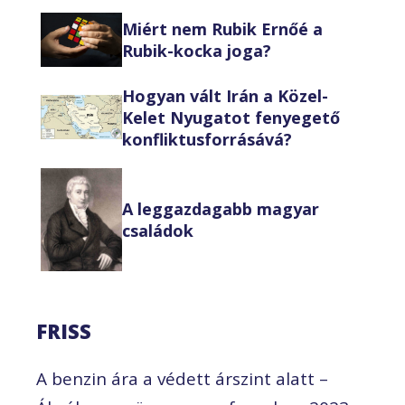
Miért nem Rubik Ernőé a
Rubik-kocka joga?
Hogyan vált Irán a Közel-
Kelet Nyugatot fenyegető
konfliktusforrásává?
A leggazdagabb magyar
családok
FRISS
A benzin ára a védett árszint alatt –