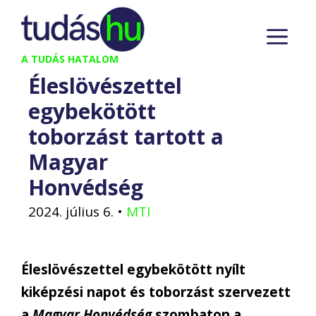
Kilépés
M
a
tartalomba
A TUDÁS HATALOM
Éleslövészettel
egybekötött
toborzást tartott a
Magyar
Honvédség
2024. július 6.
•
MTI
Éleslövészettel egybekötött nyílt
kiképzési napot és toborzást szervezett
a
Magyar Honvédség
szombaton a