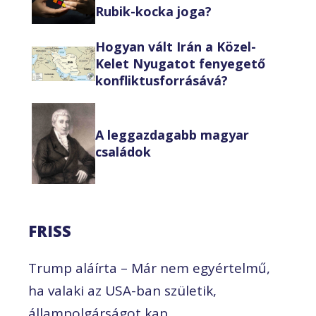
Rubik-kocka joga?
Hogyan vált Irán a Közel-
Kelet Nyugatot fenyegető
konfliktusforrásává?
A leggazdagabb magyar
családok
FRISS
Trump aláírta – Már nem egyértelmű,
ha valaki az USA-ban születik,
állampolgárságot kap