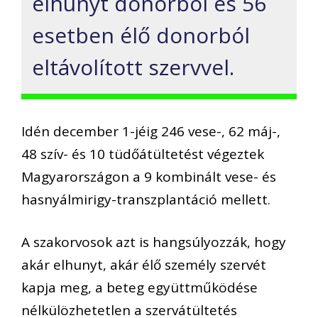
elhunyt donorból és 56
esetben élő donorból
eltávolított szervvel.
Idén december 1-jéig 246 vese-, 62 máj-,
48 szív- és 10 tüdőátültetést végeztek
Magyarországon a 9 kombinált vese- és
hasnyálmirigy-transzplantáció mellett.
A szakorvosok azt is hangsúlyozzák, hogy
akár elhunyt, akár élő személy szervét
kapja meg, a beteg együttműködése
nélkülözhetetlen a szervátültetés