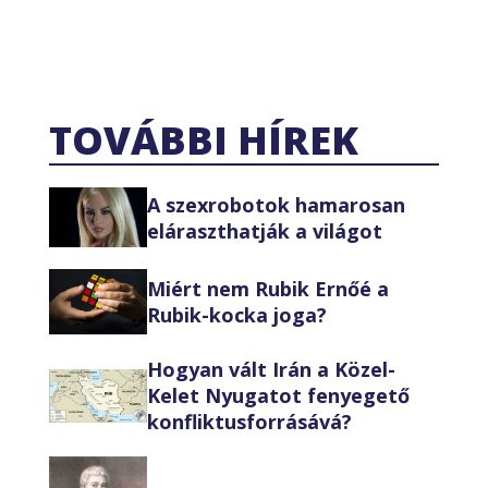
TOVÁBBI HÍREK
A szexrobotok hamarosan
eláraszthatják a világot
Miért nem Rubik Ernőé a
Rubik-kocka joga?
Hogyan vált Irán a Közel-
Kelet Nyugatot fenyegető
konfliktusforrásává?