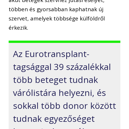
akut betegek szervhez jutási esélyét,
többen és gyorsabban kaphatnak új
szervet, amelyek többsége külföldről
érkezik.
Az Eurotransplant-
tagsággal 39 százalékkal
több beteget tudnak
várólistára helyezni, és
sokkal több donor között
tudnak egyezőséget