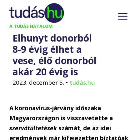
Kilépés
M
a
tartalomba
A TUDÁS HATALOM
Elhunyt donorból
8-9 évig élhet a
vese, élő donorból
akár 20 évig is
2023. december 5.
•
tudás.hu
A koronavírus-járvány időszaka
Magyarországon is visszavetette a
szervátültetések
számát, de az idei
eredmények már kifejezetten bíztatóak