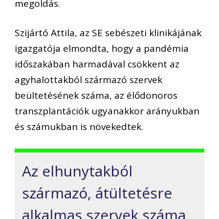
megoldás.
Szijártó Attila, az SE sebészeti klinikájának
igazgatója elmondta, hogy a pandémia
időszakában harmadával csökkent az
agyhalottakból származó szervek
beültetésének száma, az élődonoros
transzplantációk ugyanakkor arányukban
és számukban is növekedtek.
Az elhunytakból
származó, átültetésre
alkalmas szervek száma