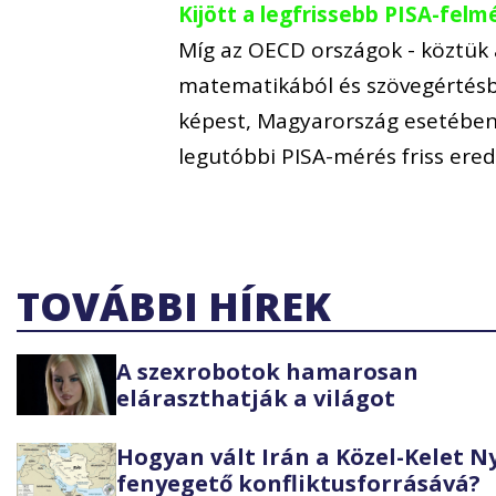
Kijött a legfrissebb PISA-fe
Míg az OECD országok - köztük
matematikából és szövegértésbő
képest, Magyarország esetében 
legutóbbi PISA-mérés friss er
TOVÁBBI HÍREK
A szexrobotok hamarosan
eláraszthatják a világot
Hogyan vált Irán a Közel-Kelet 
fenyegető konfliktusforrásává?