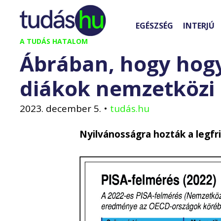
Kilépés
a
EGÉSZSÉG
INTERJÚ
tartalomba
A TUDÁS HATALOM
Ábrában, hogy hogy
diákok nemzetközi
2023. december 5.
•
tudás.hu
Nyilvánosságra hozták a legfr