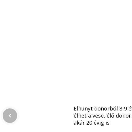
Elhunyt donorból 8-9 é
élhet a vese, élő donor
akár 20 évig is