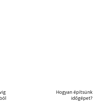
vig
Hogyan építsünk
ból
időgépet?