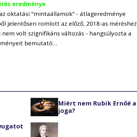
lmérés eredménye
 az oktatási "mintaállamok" - átlageredménye
l jelentősen romlott az előző, 2018-as méréshez
nem volt szignifikáns változás - hangsúlyozta a
edményeit bemutató…
Miért nem Rubik Ernőé a
joga?
Nyugatot