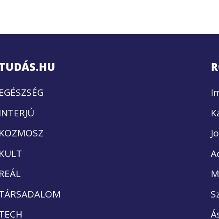
TUDÁS.HU
R
EGÉSZSÉG
I
INTERJÚ
K
KOZMOSZ
J
KULT
A
REÁL
M
TÁRSADALOM
S
TECH
Á