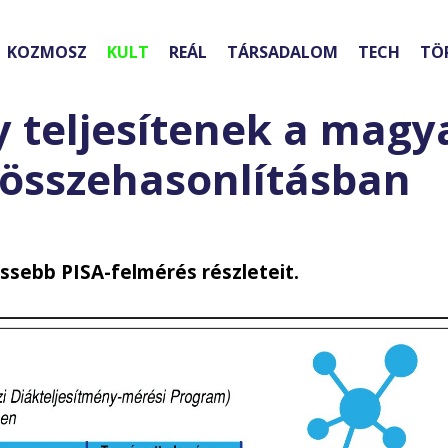
KOZMOSZ
KULT
REÁL
TÁRSADALOM
TECH
TÖ
 teljesítenek a magy
 összehasonlításban
issebb PISA-felmérés részleteit.