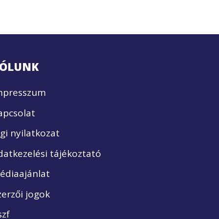
ÓLUNK
mpresszum
apcsolat
ogi nyilatkozat
datkezelési tájékoztató
édiaajánlat
zerzői jogok
szf