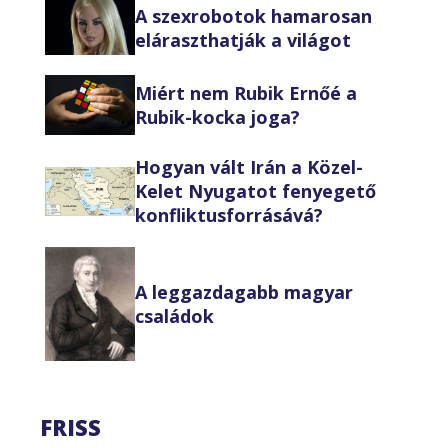
A szexrobotok hamarosan
eláraszthatják a világot
Miért nem Rubik Ernőé a
Rubik-kocka joga?
Hogyan vált Irán a Közel-
Kelet Nyugatot fenyegető
konfliktusforrásává?
A leggazdagabb magyar
családok
FRISS