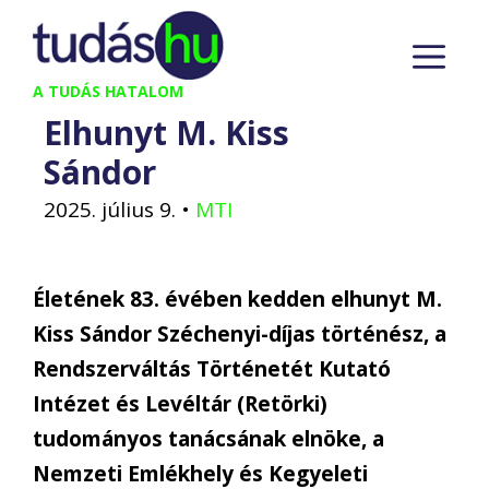
Kilépés
M
a
tartalomba
A TUDÁS HATALOM
Elhunyt M. Kiss
Sándor
2025. július 9.
•
MTI
Életének 83. évében kedden elhunyt M.
Kiss Sándor Széchenyi-díjas történész, a
Rendszerváltás Történetét Kutató
Intézet és Levéltár (Retörki)
tudományos tanácsának elnöke, a
Nemzeti Emlékhely és Kegyeleti