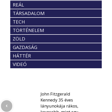
REÁL
TÁRSADALOM
TECH
TÖRTÉNELEM
ZÖLD
GAZDASÁG
HÁTTÉR
VIDEÓ
John Fitzgerald
Kennedy 35 éves
lányunokája rákos,
kevesebb, mint egy