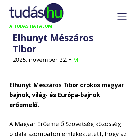
Kilépés
M
a
tartalomba
A TUDÁS HATALOM
Elhunyt Mészáros
Tibor
2025. november 22.
•
MTI
Elhunyt Mészáros Tibor örökös magyar
bajnok, világ- és Európa-bajnok
erőemelő.
A Magyar Erőemelő Szövetség közösségi
oldala szombaton emlékeztetett, hogy az