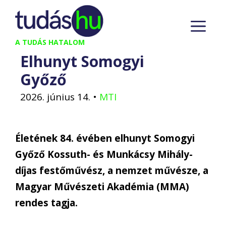
Kilépés
M
a
tartalomba
A TUDÁS HATALOM
Elhunyt Somogyi
Győző
2026. június 14.
•
MTI
Életének 84. évében elhunyt Somogyi
Győző Kossuth- és Munkácsy Mihály-
díjas festőművész, a nemzet művésze, a
Magyar Művészeti Akadémia (MMA)
rendes tagja.