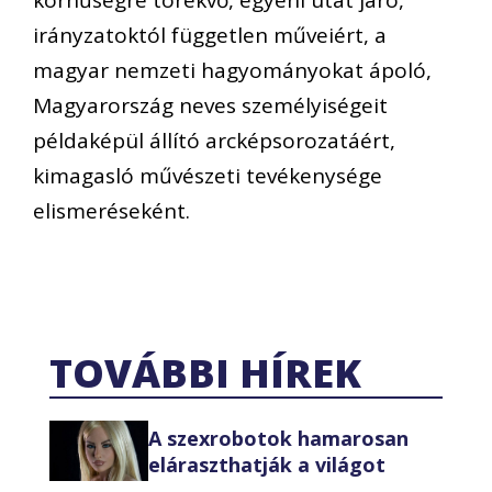
irányzatoktól független műveiért, a
magyar nemzeti hagyományokat ápoló,
Magyarország neves személyiségeit
példaképül állító arcképsorozatáért,
kimagasló művészeti tevékenysége
elismeréseként.
TOVÁBBI HÍREK
A szexrobotok hamarosan
eláraszthatják a világot