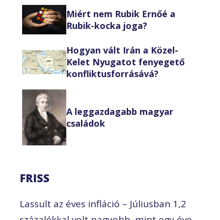
Miért nem Rubik Ernőé a
Rubik-kocka joga?
Hogyan vált Irán a Közel-
Kelet Nyugatot fenyegető
konfliktusforrásává?
A leggazdagabb magyar
családok
FRISS
Lassult az éves infláció – Júliusban 1,2
százalékkal volt nagyobb, mint egy éve