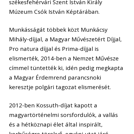
székesfehérvári Szent István Király
Múzeum Csók István Képtárában.
Munkásságát többek közt Munkácsy
Mihály-díjjal, a Magyar Művészetért Díjjal,
Pro natura díjjal és Prima-díjjal is
elismerték, 2014-ben a Nemzet Művésze
címmel tüntették ki, idén pedig megkapta
a Magyar Érdemrend parancsnoki
keresztje polgári tagozat elismerését.
2012-ben Kossuth-díjat kapott a
magyartörténelmi sorsfordulók, a vallás
és a hétköznapi élet által inspirált,
korhűségre törekvő, egyéni utat járó,