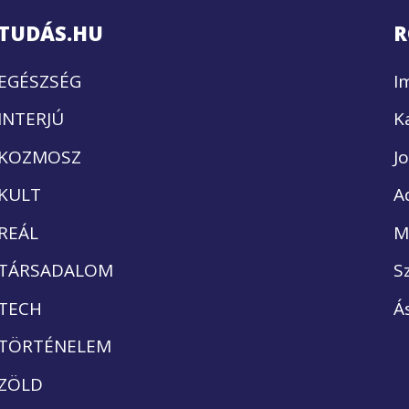
TUDÁS.HU
R
EGÉSZSÉG
I
INTERJÚ
K
KOZMOSZ
J
KULT
A
REÁL
M
TÁRSADALOM
S
TECH
Á
TÖRTÉNELEM
ZÖLD