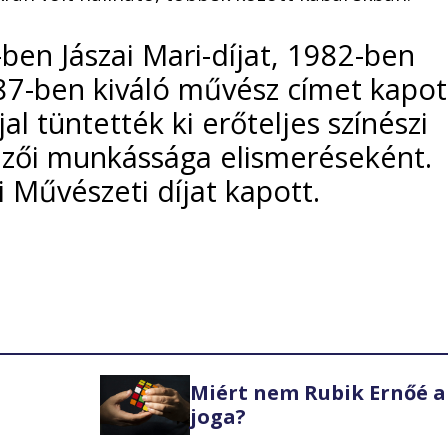
en Jászai Mari-díjat, 1982-ben
7-ben kiváló művész címet kapot
l tüntették ki erőteljes színészi
dezői munkássága elismeréseként.
 Művészeti díjat kapott.
Miért nem Rubik Ernőé a
joga?