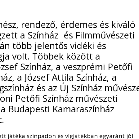
zínész, rendező, érdemes és kiváló
ett a Színház- és Filmművészeti
rán több jelentős vidéki és
gja volt. Többek között a
zsef Színház, a veszprémi Petőfi
ház, a József Attila Színház, a
ígszínház és az Új Színház művész
roni Petőfi Színház művészeti
 a Budapesti Kamaraszínház
t.
tt játéka színpadon és vígjátékban egyaránt jól