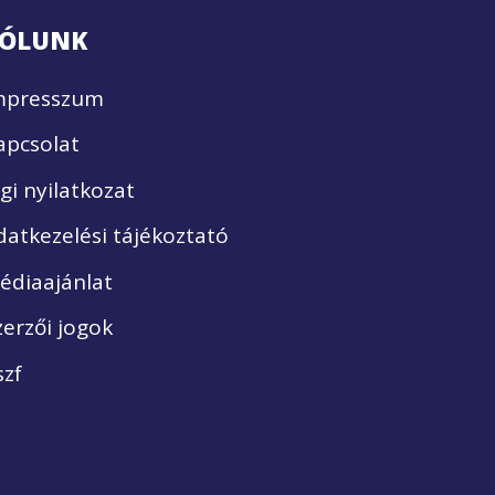
ÓLUNK
mpresszum
apcsolat
ogi nyilatkozat
datkezelési tájékoztató
édiaajánlat
zerzői jogok
szf