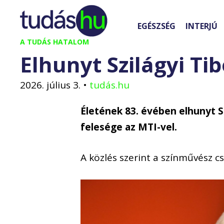
Kilépés
a
EGÉSZSÉG
INTERJÚ
tartalomba
A TUDÁS HATALOM
Elhunyt Szilágyi Ti
2026. július 3.
•
tudás.hu
Életének 83. évében elhunyt S
felesége az MTI-vel.
A közlés szerint a színművész c