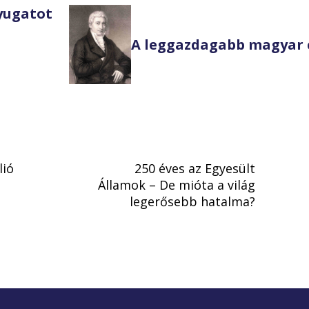
Nyugatot
A leggazdagabb magyar 
lió
250 éves az Egyesült
Államok – De mióta a világ
legerősebb hatalma?