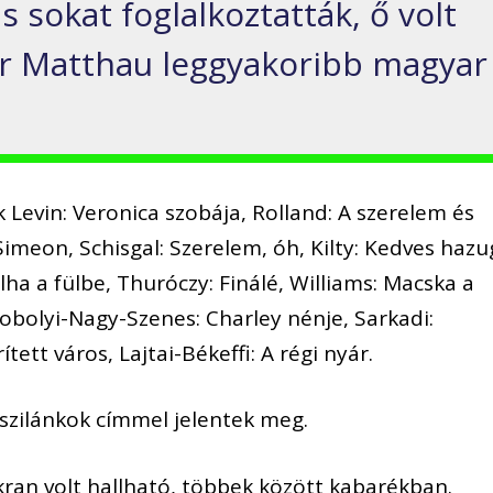
 sokat foglalkoztatták, ő volt
er Matthau leggyakoribb magyar
k Levin: Veronica szobája, Rolland: A szerelem és
Simeon, Schisgal: Szerelem, óh, Kilty: Kedves hazu
ha a fülbe, Thuróczy: Finálé, Williams: Macska a
bolyi-Nagy-Szenes: Charley nénje, Sarkadi:
ett város, Lajtai-Békeffi: A régi nyár.
kszilánkok címmel jelentek meg.
akran volt hallható, többek között kabarékban.