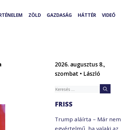
RTÉNELEM
ZÖLD
GAZDASÁG
HÁTTÉR
VIDEÓ
a
2026. augusztus 8.,
szombat • László
Keresés:
FRISS
Trump aláírta – Már nem
egyértelmű, ha valaki az