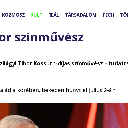
KOZMOSZ
KULT
REÁL
TÁRSADALOM
TECH
TÖ
bor színművész
zilágyi Tibor Kossuth-díjas színművész – tudatt
saládja körében, békében hunyt el július 2-án.