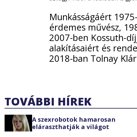
Munkásságáért 1975-b
érdemes művész, 198
2007-ben Kossuth-díjja
alakításaiért és ren
2018-ban Tolnay Klári
TOVÁBBI HÍREK
A szexrobotok hamarosan
eláraszthatják a világot