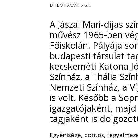
MTI/MTVA/Zih Zsolt
A Jászai Mari-díjas s
művész 1965-ben végz
Főiskolán. Pályája so
budapesti társulat ta
kecskeméti Katona Jó
Színház, a Thália Szín
Nemzeti Színház, a V
is volt. Később a Sop
igazgatójaként, majd
tagjaként is dolgozot
Egyénisége, pontos, fegyelmeze