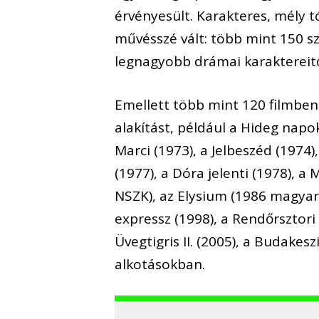
érvényesült. Karakteres, mély
művésszé vált: több mint 150 sz
legnagyobb drámai karaktereitő
Emellett több mint 120 filmben 
alakítást, például a Hideg napo
Marci (1973), a Jelbeszéd (1974
(1977), a Dóra jelenti (1978), 
NSZK), az Elysium (1986 magyar
expressz (1998), a Rendőrsztori 
Üvegtigris II. (2005), a Budakes
alkotásokban.