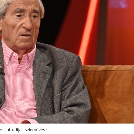
Kossuth-díjas színmûvész