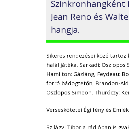
Szinkronhangként is
Jean Reno és Walt
hangja.
Sikeres rendezései közé tartozi
halál játéka, Sarkadi: Oszlopos 
Hamilton: Gázláng, Feydeau: Bol
forró bádogtetőn, Brandon-Aldo
Oszlopos Simeon, Thuróczy: Kerít
Verseskötetei Égi fény és Emlé
Szilágyi Tibor a rádióban is gy