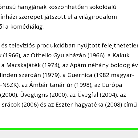
 tónusú hangjának köszönhetően sokoldalú
ínházi szerepet játszott el a világirodalom
l a komédiákig.
és televíziós produkcióban nyújtott felejthetetle
k (1966), az Othello Gyulaházán (1966), a Kakuk
), a Macskajáték (1974), az Apám néhány boldog é
a Minden szerdán (1979), a Guernica (1982 magyar-
-NSZK), az Ámbár tanár úr (1998), az Európa
(2000), Üvegtigris (2000), az Üvegfal (2004), az
zi srácok (2006) és az Eszter hagyatéka (2008) című