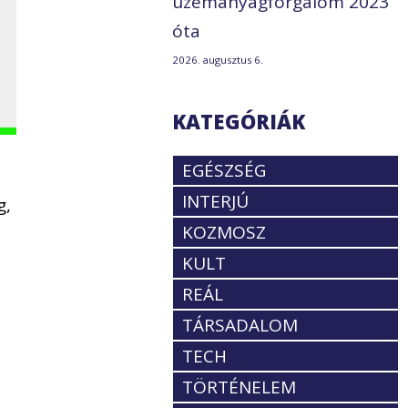
üzemanyagforgalom 2023
óta
2026. augusztus 6.
KATEGÓRIÁK
EGÉSZSÉG
INTERJÚ
g,
KOZMOSZ
KULT
REÁL
TÁRSADALOM
TECH
TÖRTÉNELEM