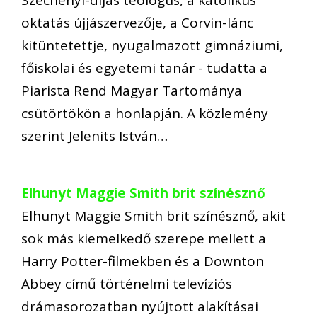
Széchenyi-díjas teológus, a katolikus
oktatás újjászervezője, a Corvin-lánc
kitüntetettje, nyugalmazott gimnáziumi,
főiskolai és egyetemi tanár - tudatta a
Piarista Rend Magyar Tartománya
csütörtökön a honlapján. A közlemény
szerint Jelenits István…
Elhunyt Maggie Smith brit színésznő
Elhunyt Maggie Smith brit színésznő, akit
sok más kiemelkedő szerepe mellett a
Harry Potter-filmekben és a Downton
Abbey című történelmi televíziós
drámasorozatban nyújtott alakításai