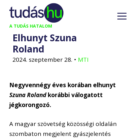
Kilépés
M
a
tartalomba
A TUDÁS HATALOM
Elhunyt Szuna
Roland
2024. szeptember 28.
•
MTI
Negyvennégy éves korában elhunyt
Szuna Roland
korábbi válogatott
jégkorongozó.
A magyar szövetség közösségi oldalán
szombaton megjelent gyászjelentés