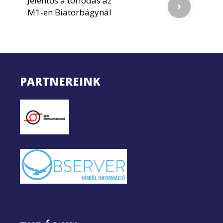
Jelentős a torlódás az
M1-en Biatorbágynál
PARTNEREINK