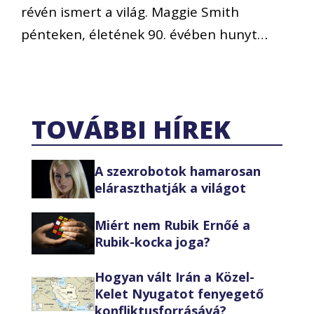
révén ismert a világ. Maggie Smith
pénteken, életének 90. évében hunyt…
TOVÁBBI HÍREK
A szexrobotok hamarosan
eláraszthatják a világot
Miért nem Rubik Ernőé a
Rubik-kocka joga?
Hogyan vált Irán a Közel-
Kelet Nyugatot fenyegető
konfliktusforrásává?