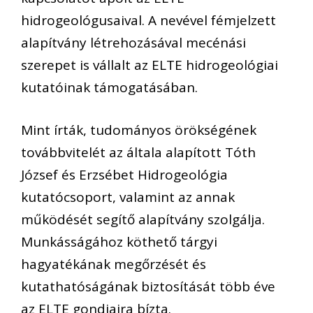
hidrogeológusaival. A nevével fémjelzett
alapítvány létrehozásával mecénási
szerepet is vállalt az ELTE hidrogeológiai
kutatóinak támogatásában.
Mint írták, tudományos örökségének
továbbvitelét az általa alapított Tóth
József és Erzsébet Hidrogeológia
kutatócsoport, valamint az annak
működését segítő alapítvány szolgálja.
Munkásságához köthető tárgyi
hagyatékának megőrzését és
kutathatóságának biztosítását több éve
az ELTE gondjaira bízta.