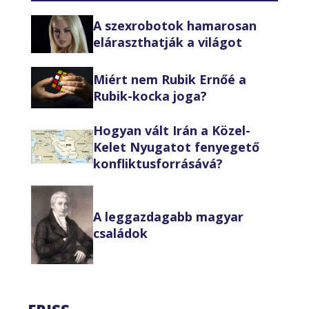
A szexrobotok hamarosan
eláraszthatják a világot
Miért nem Rubik Ernőé a
Rubik-kocka joga?
Hogyan vált Irán a Közel-
Kelet Nyugatot fenyegető
konfliktusforrásává?
A leggazdagabb magyar
családok