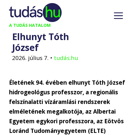
Kilépés
M
a
tartalomba
A TUDÁS HATALOM
Elhunyt Tóth
József
2026. július 7.
•
tudás.hu
Életének 94. évében elhunyt Tóth József
hidrogeológus professzor, a regionális
felszínalatti vízáramlási rendszerek
elméletének megalkotója, az Albertai
Egyetem egykori professzora, az Eötvös
Loránd Tudományegyetem (ELTE)