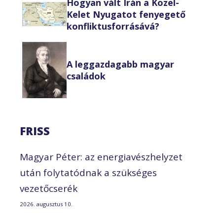
Hogyan vált Irán a Közel-
Kelet Nyugatot fenyegető
konfliktusforrásává?
A leggazdagabb magyar
családok
FRISS
Magyar Péter: az energiavészhelyzet
után folytatódnak a szükséges
vezetőcserék
2026. augusztus 10.