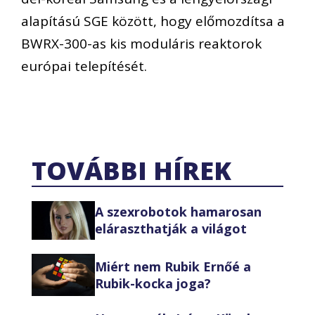
alapítású SGE között, hogy előmozdítsa a
BWRX-300-as kis moduláris reaktorok
európai telepítését.
TOVÁBBI HÍREK
A szexrobotok hamarosan
eláraszthatják a világot
Miért nem Rubik Ernőé a
Rubik-kocka joga?