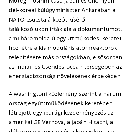
Motegi Toshimitusu japán és Cho Hyun
dél-koreai külügyminiszter Ankarában a
NATO-csúcstalálkozót kísérő
találkozójukon írták alá a dokumentumot,
ami háromoldalú együttműködési keretet
hoz létre a kis moduláris atomreaktorok
telepítésére más országokban, elsősorban
az Indiai- és Csendes-óceán térségében az
energiabiztonság növelésének érdekében.
A washingtoni közlemény szerint a három
ország együttműködésének keretében
létrejött egy iparági kezdeményezés az
amerikai GE Vernova, a japán Hitachi, a
dél-koreai Samsung és a lengyelországi