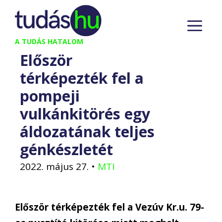
Kilépés
M
a
tartalomba
A TUDÁS HATALOM
Először
térképezték fel a
pompeji
vulkánkitörés egy
áldozatának teljes
génkészletét
2022. május 27.
•
MTI
Először térképezték fel a Vezúv Kr.u. 79-