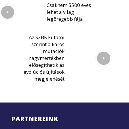
Csaknem 5500 éves
lehet a világ
legöregebb fája
Az SZBK kutatói
szerint a káros
mutációk
nagymértékben
elősegíthetik az
evolúciós újítások
megjelenését
PARTNEREINK