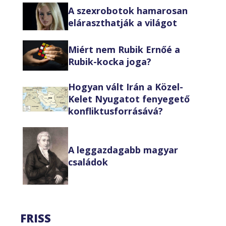
A szexrobotok hamarosan
eláraszthatják a világot
Miért nem Rubik Ernőé a
Rubik-kocka joga?
Hogyan vált Irán a Közel-
Kelet Nyugatot fenyegető
konfliktusforrásává?
A leggazdagabb magyar
családok
FRISS