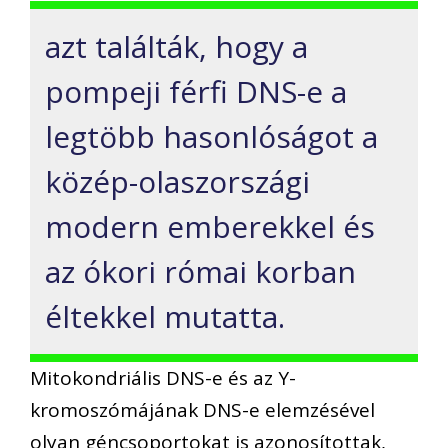
azt találták, hogy a
pompeji férfi DNS-e a
legtöbb hasonlóságot a
közép-olaszországi
modern emberekkel és
az ókori római korban
éltekkel mutatta.
Mitokondriális DNS-e és az Y-
kromoszómájának DNS-e elemzésével
olyan géncsoportokat is azonosítottak,