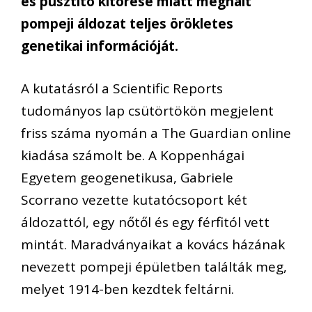
es pusztító kitörése miatt meghalt
pompeji áldozat teljes örökletes
genetikai információját.
A kutatásról a Scientific Reports
tudományos lap csütörtökön megjelent
friss száma nyomán a The Guardian online
kiadása számolt be. A Koppenhágai
Egyetem geogenetikusa, Gabriele
Scorrano vezette kutatócsoport két
áldozattól, egy nőtől és egy férfitól vett
mintát. Maradványaikat a kovács házának
nevezett pompeji épületben találták meg,
melyet 1914-ben kezdtek feltárni.