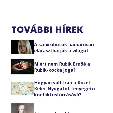
TOVÁBBI HÍREK
A szexrobotok hamarosan
eláraszthatják a világot
Miért nem Rubik Ernőé a
Rubik-kocka joga?
Hogyan vált Irán a Közel-
Kelet Nyugatot fenyegető
konfliktusforrásává?