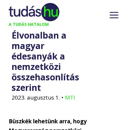
Kilépés
M
a
tartalomba
A TUDÁS HATALOM
Élvonalban a
magyar
édesanyák a
nemzetközi
összehasonlítás
szerint
2023. augusztus 1.
•
MTI
Büszkék lehetünk arra, hogy