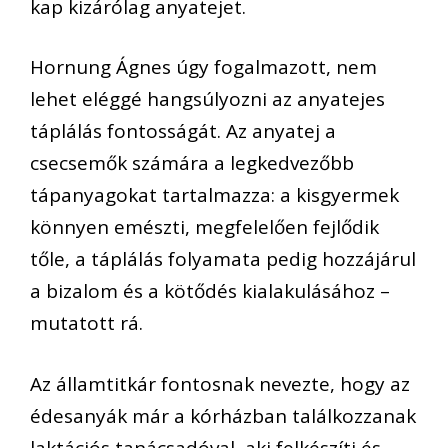
kap kizárólag anyatejet.
Hornung Ágnes úgy fogalmazott, nem
lehet eléggé hangsúlyozni az anyatejes
táplálás fontosságát. Az anyatej a
csecsemők számára a legkedvezőbb
tápanyagokat tartalmazza: a kisgyermek
könnyen emészti, megfelelően fejlődik
tőle, a táplálás folyamata pedig hozzájárul
a bizalom és a kötődés kialakulásához –
mutatott rá.
Az államtitkár fontosnak nevezte, hogy az
édesanyák már a kórházban találkozzanak
laktációs tanácsadóval, aki felkészíti és