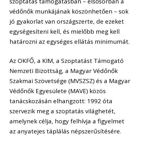
szoptatás támogatásban – elsősorban a
védőnők munkájának köszönhetően – sok
jó gyakorlat van országszerte, de ezeket
egységesíteni kell, és mielőbb meg kell
határozni az egységes ellátás minimumát.
Az OKFŐ, a KIM, a Szoptatást Támogató
Nemzeti Bizottság, a Magyar Védőnők
Szakmai Szövetsége (MVSZSZ) és a Magyar
Védőnők Egyesülete (MAVE) közös
tanácskozásán elhangzott: 1992 óta
szervezik meg a szoptatás világhetét,
amelynek célja, hogy felhívja a figyelmet
az anyatejes táplálás népszerűsítésére.