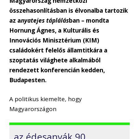
Magyarország nemzetközi
összehasonlításban is élvonalba tartozik
az a
nyatejes táplálás
ban – mondta
Hornung Ágnes, a Kulturális és
Innovációs Minisztérium (KIM)
családokért felelős államtitkára a
szoptatás világhete alkalmából
rendezett konferencián kedden,
Budapesten.
A politikus kiemelte, hogy
Magyarországon
az édesanyák 90