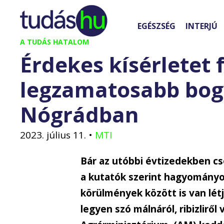
Kilépés
a
EGÉSZSÉG
INTERJÚ
tartalomba
A TUDÁS HATALOM
Érdekes kísérletet 
legzamatosabb bog
Nógrádban
2023. július 11.
•
MTI
Bár az utóbbi évtizedekben c
a kutatók szerint hagyományo
körülmények között is van lét
legyen szó málnáról, ribizliről