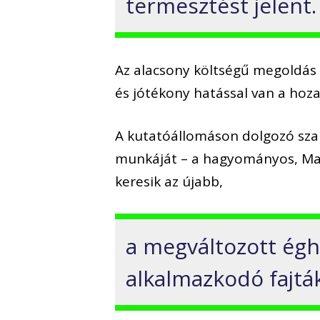
termesztést jelent.
Az alacsony költségű megoldás 
és jótékony hatással van a hoz
A kutatóállomáson dolgozó sza
munkáját – a hagyományos, Mag
keresik az újabb,
a megváltozott égh
alkalmazkodó fajták