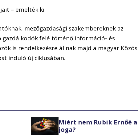
ait – emelték ki.
tatóknak, mezőgazdasági szakembereknek az
dő gazdálkodók felé történő információ- és
özök is rendelkezésre állnak majd a magyar Közös
st induló új ciklusában.
Miért nem Rubik Ernőé a
joga?