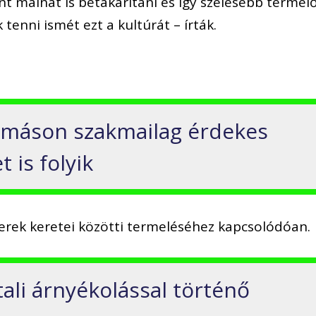
ánt málnát is betakarítani és így szélesebb termelő
tenni ismét ezt a kultúrát – írták.
lomáson szakmailag érdekes
t is folyik
erek keretei közötti termeléséhez kapcsolódóan.
ali árnyékolással történő