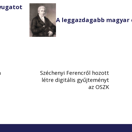
Nyugatot
A leggazdagabb magyar 
a
Széchenyi Ferencről hozott
létre digitális gyűjteményt
az OSZK