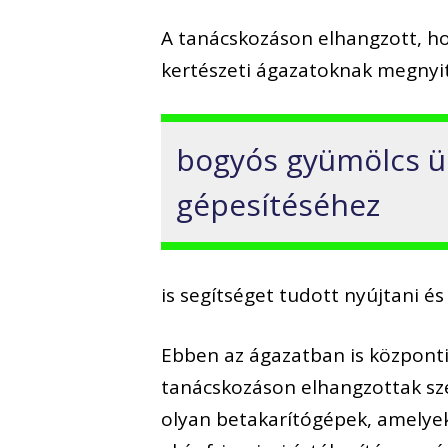
A tanácskozáson elhangzott, ho
kertészeti ágazatoknak megnyit
bogyós gyümölcs ü
gépesítéséhez
is segítséget tudott nyújtani és 
Ebben az ágazatban is központ
tanácskozáson elhangzottak sze
olyan betakarítógépek, amelyek