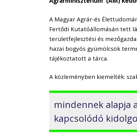
Agrárminisztérium (AM) kedd
A Magyar Agrár-és Élettudomá
Fertődi Kutatóállomásán tett l
területfejlesztési és mezőgazd
hazai bogyós gyümölcsök terme
tájékoztatott a tárca.
A közleményben kiemelték: sza
mindennek alapja a
kapcsolódó kidolgo