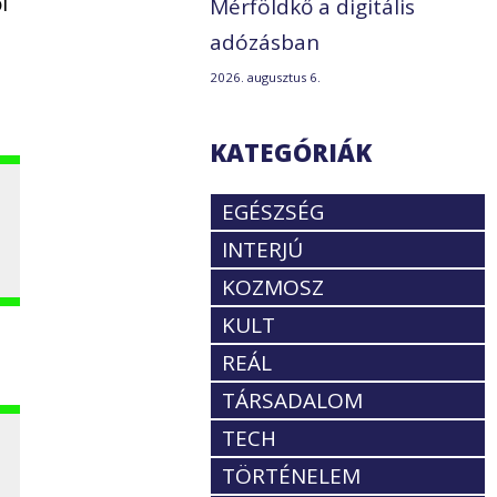
i
Mérföldkő a digitális
adózásban
2026. augusztus 6.
KATEGÓRIÁK
EGÉSZSÉG
INTERJÚ
KOZMOSZ
KULT
REÁL
TÁRSADALOM
TECH
TÖRTÉNELEM