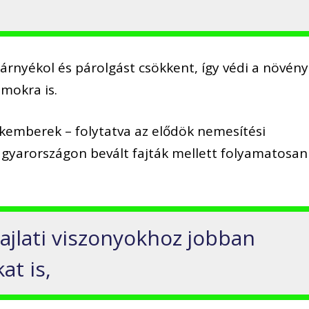
árnyékol és párolgást csökkent, így védi a növény
amokra is.
kemberek – folytatva az elődök nemesítési
yarországon bevált fajták mellett folyamatosan
ajlati viszonyokhoz jobban
at is,