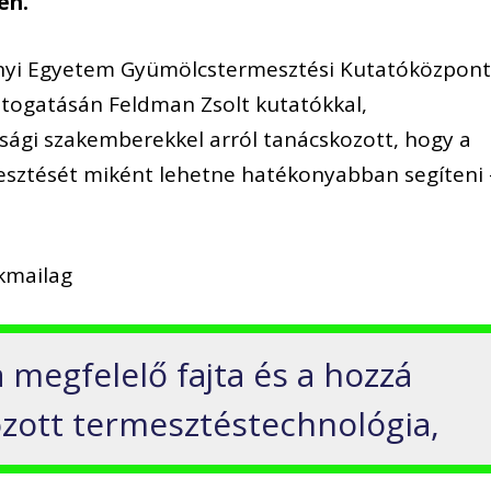
en.
nyi Egyetem Gyümölcstermesztési Kutatóközpon
átogatásán Feldman Zsolt kutatókkal,
asági szakemberekkel arról tanácskozott, hogy a
sztését miként lehetne hatékonyabban segíteni 
kmailag
 megfelelő fajta és a hozzá
zott termesztéstechnológia,