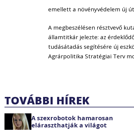
emellett a növényvédelem új útj
A megbeszélésen résztvevő ku
államtitkár jelezte: az érdeklő
tudásátadás segítésére új eszk
Agrárpolitika Stratégiai Terv mo
TOVÁBBI HÍREK
A szexrobotok hamarosan
eláraszthatják a világot