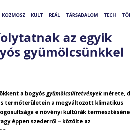
KOZMOSZ
KULT
REÁL
TÁRSADALOM
TECH
TÖ
folytatnak az egyik
yós gyümölcsünkkel
sökkent a bogyós
gyümölcsültetvények
mérete, 
s termőterületein a megváltozott klimatikus
jogosultsága e növényi kultúrák termesztéséne
 vagy éppen szederről – közölte az