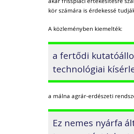
akár frisspiaci értékesítésre sz
kör számára is érdekessé tudják 
A közleményben kiemelték:
a fertődi kutatóál
technológiai kísérle
a málna agrár-erdészeti rendsz
Ez nemes nyárfa ált