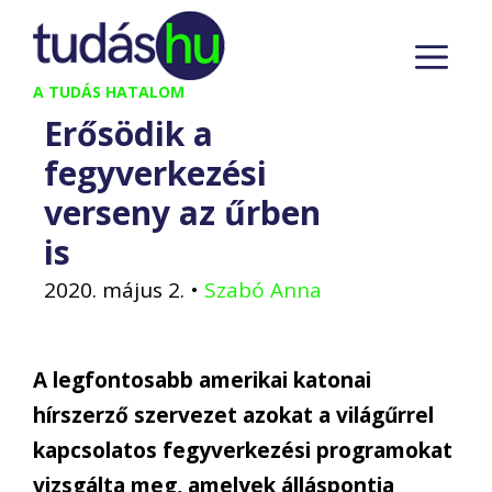
Kilépés
M
a
tartalomba
A TUDÁS HATALOM
Erősödik a
fegyverkezési
verseny az űrben
is
2020. május 2.
•
Szabó Anna
A legfontosabb amerikai katonai
hírszerző szervezet azokat a világűrrel
kapcsolatos fegyverkezési programokat
vizsgálta meg, amelyek álláspontja