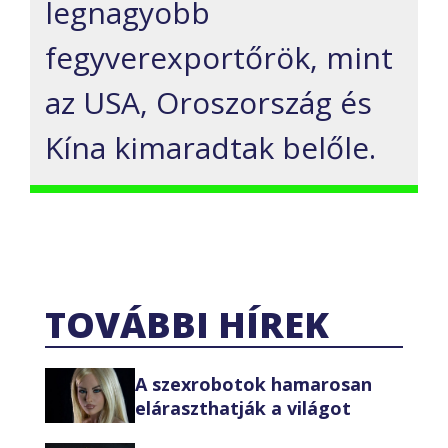
legnagyobb
fegyverexportőrök, mint
az USA, Oroszország és
Kína kimaradtak belőle.
TOVÁBBI HÍREK
A szexrobotok hamarosan
eláraszthatják a világot