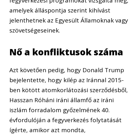
fegyverkezési programokat vizsgálta meg,
amelyek álláspontja szerint kihívást
jelenthetnek az Egyesült Államoknak vagy
szövetségeseinek.
Nő a konfliktusok száma
Azt követően pedig, hogy Donald Trump
bejelentette, hogy kilép az Iránnal 2015-
ben kötött atomkorlátozási szerződésből,
Hasszan Róháni iráni államfő az iráni
iszlám forradalom győzelmének 40.
évfordulóján a fegyverkezés folytatását
ígérte, amikor azt mondta,