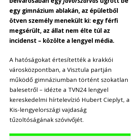
belvárosában egy
jávorszarvas
ugrott be
egy gimnázium ablakán, az épületből
ötven személy menekült ki: egy férfi
megsérült, az állat nem élte túl az
incidenst – közölte a lengyel média.
A hatóságokat értesítették a krakkói
városközpontban, a Visztula partján
működő gimnáziumban történt szokatlan
balesetről – idézte a TVN24 lengyel
kereskedelmi hírtelevízió Hubert Cieplyt, a
Kis-lengyelországi vajdaság
tűzoltóságának szóvivőjét.