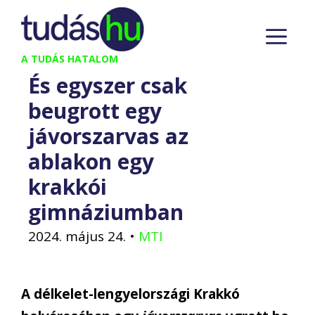
Kilépés
M
a
tartalomba
A TUDÁS HATALOM
És egyszer csak
beugrott egy
jávorszarvas az
ablakon egy
krakkói
gimnáziumban
2024. május 24.
•
MTI
A délkelet-lengyelországi Krakkó