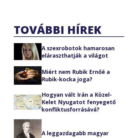
TOVÁBBI HÍREK
A szexrobotok hamarosan
eláraszthatják a világot
Miért nem Rubik Ernőé a
Rubik-kocka joga?
Hogyan vált Irán a Közel-
Kelet Nyugatot fenyegető
konfliktusforrásává?
A leggazdagabb magyar