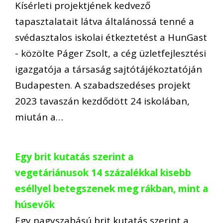
Kísérleti projektjének kedvező
tapasztalatait látva általánossá tenné a
svédasztalos iskolai étkeztetést a HunGast
- közölte Páger Zsolt, a cég üzletfejlesztési
igazgatója a társaság sajtótájékoztatóján
Budapesten. A szabadszedéses projekt
2023 tavaszán kezdődött 24 iskolában,
miután a…
Egy brit kutatás szerint a
vegetáriánusok 14 százalékkal kisebb
eséllyel betegszenek meg rákban, mint a
húsevők
Egy nagyszabású brit kutatás szerint a