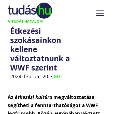
Kilépés
M
a
tartalomba
A TUDÁS HATALOM
Étkezési
szokásainkon
kellene
változtatnunk a
WWF szerint
2024. február 20.
•
MTI
Az
étkezési kultúra
megváltoztatása
segítheti a fenntarthatóságot a WWF
legfrissebb, Közép-Európában végzett