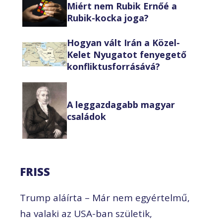
Miért nem Rubik Ernőé a
Rubik-kocka joga?
Hogyan vált Irán a Közel-
Kelet Nyugatot fenyegető
konfliktusforrásává?
A leggazdagabb magyar
családok
FRISS
Trump aláírta – Már nem egyértelmű,
ha valaki az USA-ban születik,